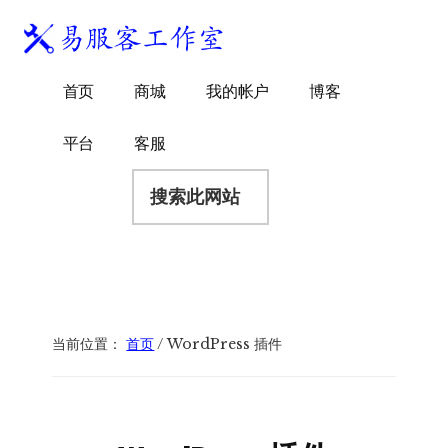
附
跳
跳
跳
过
过
转
加
前
至
到
易
菜
WordPress
往
主
页
首页
商城
我的帐户
博客
服
独
主
侧
脚
单
客
要
边
立
平台
客服
工
内
栏
站
容
搜
作
建
索
室
站
此
服
网
务
站
商
当前位置：
首页
/
WordPress 插件