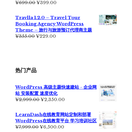
原
当
¥
699.00
¥
399.00
价
前
为：
价
Travlla 1.2.0 – Travel Tour
¥699.00。
格
Booking Agency WordPress
为：
Theme – 旅行与旅游预订代理商主题
¥399.00。
原
当
¥
355.00
¥
229.00
价
前
为：
价
¥355.00。
格
为：
¥229.00。
热门产品
WordPress 高级主题快速建站 - 企业网
站 安装配置 速度优化
原
当
¥
2,999.00
¥
2,350.00
价
前
为：
价
LearnDash在线教育网站定制和部署
¥2,999.00。
格
WordPress在线教育平台 学习培训社区
为：
原
当
¥
7,999.00
¥
6,500.00
¥2,350.00。