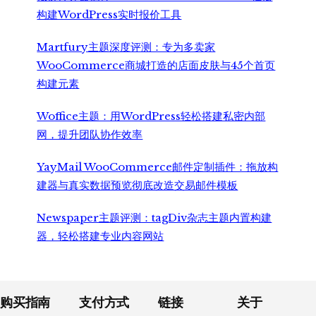
构建WordPress实时报价工具
Martfury主题深度评测：专为多卖家
WooCommerce商城打造的店面皮肤与45个首页
构建元素
Woffice主题：用WordPress轻松搭建私密内部
网，提升团队协作效率
YayMail WooCommerce邮件定制插件：拖放构
建器与真实数据预览彻底改造交易邮件模板
Newspaper主题评测：tagDiv杂志主题内置构建
器，轻松搭建专业内容网站
Footer
购买指南
支付方式
链接
关于