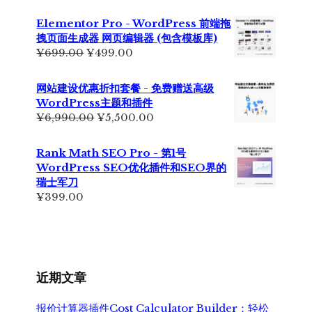
价
前
为：
价
Elementor Pro - WordPress 前端拖
¥7,999.00。
格
拽页面生成器 网页编辑器 (包含模板库)
为：
原
当
¥
699.00
¥
499.00
¥6,500.00。
价
前
为：
价
网站建设优惠折扣套餐 - 免费赠送高级
¥699.00。
格
WordPress主题和插件
为：
原
当
¥
6,990.00
¥
5,500.00
¥499.00。
价
前
为：
价
Rank Math SEO Pro - 第1号
¥6,990.00。
格
WordPress SEO优化插件和SEO界的
为：
瑞士军刀
¥5,500.00。
¥
399.00
近期文章
报价计算器插件Cost Calculator Builder：轻松