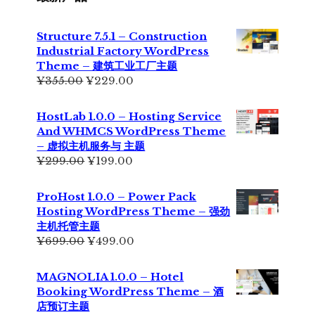
Structure 7.5.1 – Construction
Industrial Factory WordPress
Theme – 建筑工业工厂主题
原
当
¥
355.00
¥
229.00
价
前
为：
价
HostLab 1.0.0 – Hosting Service
¥355.00。
格
And WHMCS WordPress Theme
为：
– 虚拟主机服务与 主题
¥229.00。
原
当
¥
299.00
¥
199.00
价
前
为：
价
ProHost 1.0.0 – Power Pack
¥299.00。
格
Hosting WordPress Theme – 强劲
为：
主机托管主题
¥199.00。
原
当
¥
699.00
¥
499.00
价
前
为：
价
MAGNOLIA 1.0.0 – Hotel
¥699.00。
格
Booking WordPress Theme – 酒
为：
店预订主题
¥499.00。