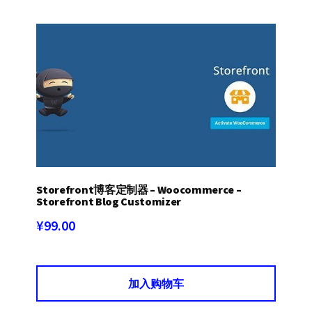
Storefront博客定制器 – Woocommerce –
Storefront Blog Customizer
¥
99.00
加入购物车