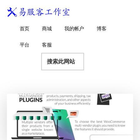
附
跳
跳
跳
过
过
转
加
前
至
到
易
菜
WordPress
往
主
页
首页
商城
我的帐户
博客
服
独
主
侧
脚
单
客
要
边
立
平台
客服
工
内
栏
站
容
搜
作
建
索
室
站
此
服
网
务
站
商