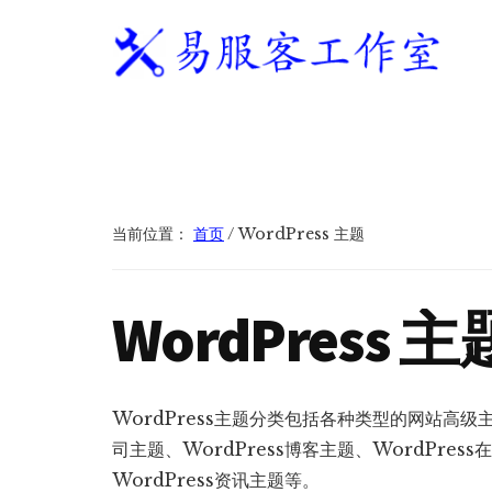
附
跳
跳
跳
过
过
转
加
前
至
到
往
主
页
易
WordPress
菜
主
侧
脚
服
独
要
边
单
客
立
内
栏
工
站
容
作
建
当前位置：
首页
/
WordPress 主题
室
站
服
WordPress 主
务
商
WordPress主题分类包括各种类型的网站高级主题
司主题、WordPress博客主题、WordPress
WordPress资讯主题等。