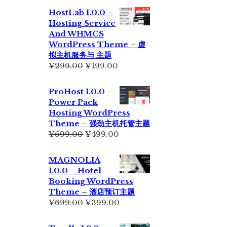
为：
价
HostLab 1.0.0 –
¥355.00。
格
Hosting Service
为：
And WHMCS
¥229.00。
WordPress Theme – 虚
拟主机服务与 主题
原
当
¥
299.00
¥
199.00
价
前
为：
价
ProHost 1.0.0 –
¥299.00。
格
Power Pack
为：
Hosting WordPress
¥199.00。
Theme – 强劲主机托管主题
原
当
¥
699.00
¥
499.00
价
前
为：
价
MAGNOLIA
¥699.00。
格
1.0.0 – Hotel
为：
Booking WordPress
¥499.00。
Theme – 酒店预订主题
原
当
¥
699.00
¥
399.00
价
前
为：
价