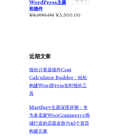
WordPress主题
和插件
原
当
¥
6,990.00
¥
5,500.00
价
前
为：
价
¥6,990.00。
格
为：
¥5,500.00。
近期文章
报价计算器插件Cost
Calculator Builder：轻松
构建WordPress实时报价工
具
Martfury主题深度评测：专
为多卖家WooCommerce商
城打造的店面皮肤与45个首页
构建元素