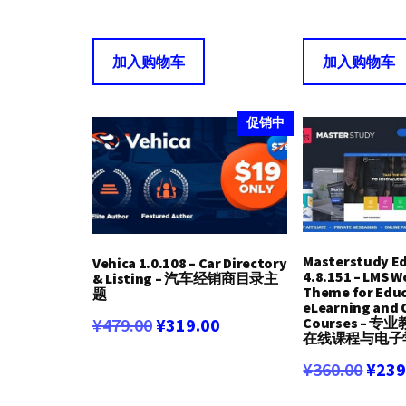
价
前
价
为：
价
为：
加入购物车
加入购物车
¥599.00。
格
¥359
为：
促销中
¥390.00。
Masterstudy E
Vehica 1.0.108 – Car Directory
4.8.151 – LMS 
& Listing – 汽车经销商目录主
Theme for Educ
题
eLearning and 
原
当
Courses – 
¥
479.00
¥
319.00
在线课程与电子
价
前
原
¥
360.00
¥
239
为：
价
价