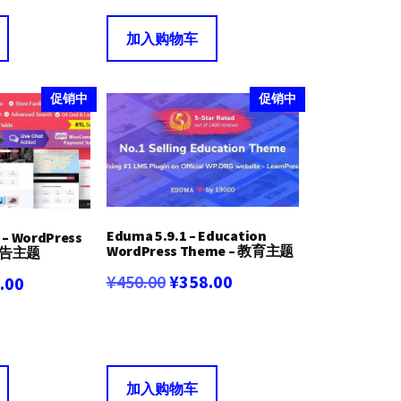
价
为：
加入购物车
.00。
格
¥269.00。
为：
促销中
促销中
¥239.00。
Eduma 5.9.1 – Education
0 – WordPress
WordPress Theme – 教育主题
广告主题
原
当
¥
450.00
¥
358.00
当
.00
价
前
前
为：
价
价
¥450.00。
格
.00。
格
加入购物车