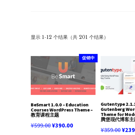
按
显示 1-12 个结果（共 201 个结果）
最
新
促销中
内
容
排
序
Gutentype 2.1.
BeSmart 1.0.0 – Education
Gutenberg Wor
Courses WordPress Theme –
Theme for Mode
教育课程主题
腾堡现代博客主
原
当
¥
599.00
¥
390.00
原
¥
359.00
¥
239