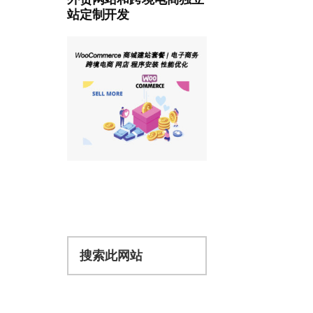
站定制开发
搜
索
此
网