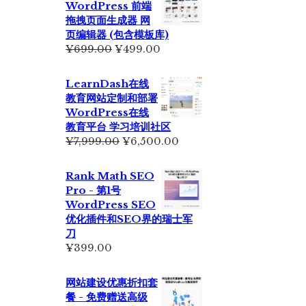
WordPress 前端
为：
拖拽页面生成器 网
¥2,350.00。
页编辑器 (包含模板库)
原
当
¥
699.00
¥
499.00
价
前
为：
价
LearnDash在线
¥699.00。
格
教育网站定制和部署
为：
WordPress在线
¥499.00。
教育平台 学习培训社区
原
当
¥
7,999.00
¥
6,500.00
价
前
为：
价
Rank Math SEO
¥7,999.00。
格
Pro - 第1号
为：
WordPress SEO
¥6,500.00。
优化插件和SEO界的瑞士军
刀
¥
399.00
网站建设优惠折扣套
餐 - 免费赠送高级