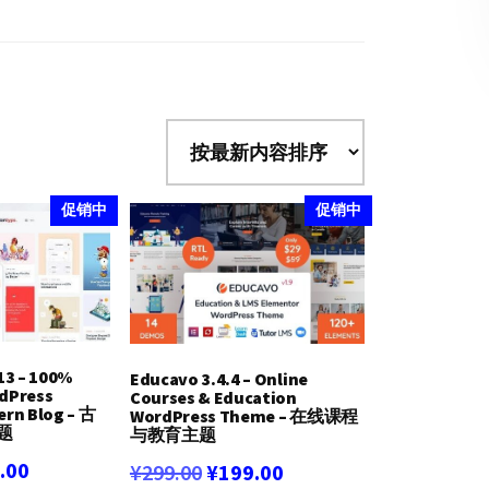
促销中
促销中
13 – 100%
Educavo 3.4.4 – Online
dPress
Courses & Education
rn Blog – 古
WordPress Theme – 在线课程
题
与教育主题
当
.00
原
当
¥
299.00
¥
199.00