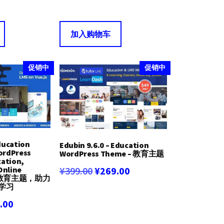
前
价
前
价
为：
价
加入购物车
.00。
格
¥299.00。
格
为：
为：
促销中
促销中
¥239.00。
¥199.00。
ducation
Edubin 9.6.0 – Education
WordPress
WordPress Theme – 教育主题
ation,
原
当
Online
¥
399.00
¥
269.00
专业教育主题，助力
学习
价
前
当
.00
为：
价
前
¥399.00。
格