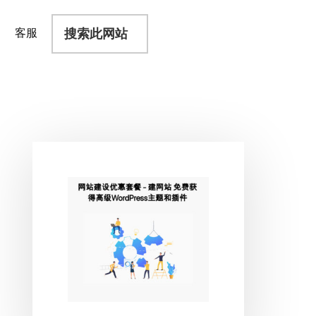
搜
客服
索
此
网
站
主
侧
边
栏