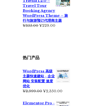
Travlla 1.2.0 –
¥699.00。
格
Travel Tour
为：
Booking Agency
¥399.00。
WordPress Theme – 旅
行与旅游预订代理商主题
原
当
¥
355.00
¥
229.00
价
前
为：
价
¥355.00。
格
为：
¥229.00。
热门产品
WordPress 高级
主题快速建站 - 企业
网站 安装配置 速度
优化
原
当
¥
2,999.00
¥
2,350.00
价
前
为：
价
Elementor Pro -
¥2,999.00。
格