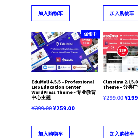
¥479.00。
格
为：
加入购物车
加入购物车
为：
¥360
¥319.00。
促销中
EduMall 4.5.5 – Professional
Classima 2.15.
LMS Education Center
Theme – 分类
WordPress Theme – 专业教育
原
¥
299.00
¥
199
中心主题
原
当
¥
399.00
¥
259.00
价
价
前
为：
为：
价
¥299
加入购物车
加入购物车