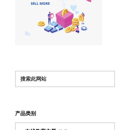
搜
索
此
网
站
产品类别