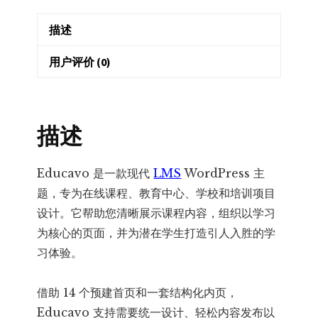
&
描述
Education
WordPress
用户评价 (0)
Theme
–
在
描述
线
课
程
Educavo 是一款现代
LMS
WordPress 主
与
题，专为在线课程、教育中心、学校和培训项目
教
设计。它帮助您清晰展示课程内容，组织以学习
育
为核心的页面，并为潜在学生打造引人入胜的学
主
习体验。
题
数
借助 14 个预建首页和一套结构化内页，
量
Educavo 支持需要统一设计、轻松内容发布以