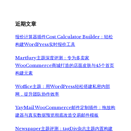
为：
价
¥6,990.00。
格
为：
¥5,500.00。
近期文章
报价计算器插件Cost Calculator Builder：轻松
构建WordPress实时报价工具
Martfury主题深度评测：专为多卖家
WooCommerce商城打造的店面皮肤与45个首页
构建元素
Woffice主题：用WordPress轻松搭建私密内部
网，提升团队协作效率
YayMail WooCommerce邮件定制插件：拖放构
建器与真实数据预览彻底改造交易邮件模板
Newspaper主题评测：tagDiv杂志主题内置构建