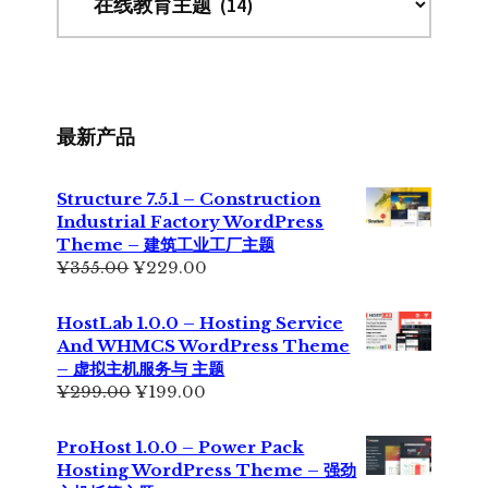
最新产品
Structure 7.5.1 – Construction
Industrial Factory WordPress
Theme – 建筑工业工厂主题
原
当
¥
355.00
¥
229.00
价
前
为：
价
HostLab 1.0.0 – Hosting Service
¥355.00。
格
And WHMCS WordPress Theme
为：
– 虚拟主机服务与 主题
¥229.00。
原
当
¥
299.00
¥
199.00
价
前
为：
价
ProHost 1.0.0 – Power Pack
¥299.00。
格
Hosting WordPress Theme – 强劲
为：