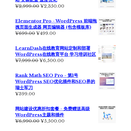
原
当
¥
2,999.00
¥
2,350.00
价
前
为：
价
Elementor Pro - WordPress 前端拖
¥2,999.00。
格
拽页面生成器 网页编辑器 (包含模板库)
为：
原
当
¥
699.00
¥
499.00
¥2,350.00。
价
前
为：
价
LearnDash在线教育网站定制和部署
¥699.00。
格
WordPress在线教育平台 学习培训社区
为：
原
当
¥
7,999.00
¥
6,500.00
¥499.00。
价
前
为：
价
Rank Math SEO Pro - 第1号
¥7,999.00。
格
WordPress SEO优化插件和SEO界的
为：
瑞士军刀
¥6,500.00。
¥
399.00
网站建设优惠折扣套餐 - 免费赠送高级
WordPress主题和插件
原
当
¥
6,990.00
¥
5,500.00
价
前