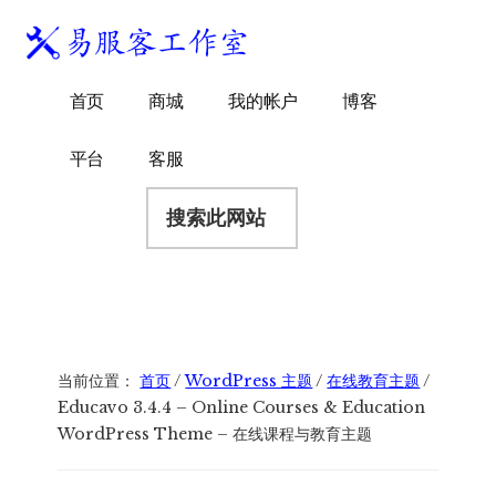
附
跳
跳
跳
过
过
转
加
前
至
到
易
菜
WordPress
往
主
页
首页
商城
我的帐户
博客
服
独
主
侧
脚
单
客
要
边
立
平台
客服
工
内
栏
站
容
搜
作
建
索
室
站
此
服
网
务
站
商
当前位置：
首页
/
WordPress 主题
/
在线教育主题
/
Educavo 3.4.4 – Online Courses & Education
WordPress Theme – 在线课程与教育主题