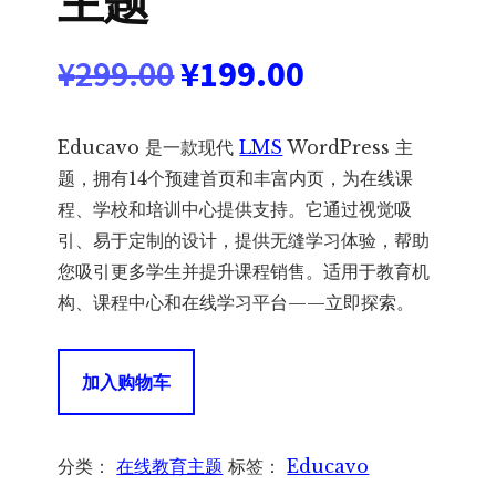
主题
原
当
¥
299.00
¥
199.00
价
前
Educavo 是一款现代
LMS
WordPress 主
为：
价
题，拥有14个预建首页和丰富内页，为在线课
程、学校和培训中心提供支持。它通过视觉吸
¥299.00。
格
引、易于定制的设计，提供无缝学习体验，帮助
您吸引更多学生并提升课程销售。适用于教育机
为：
构、课程中心和在线学习平台——立即探索。
¥199.00。
Educavo
加入购物车
3.4.4
–
Online
分类：
在线教育主题
标签：
Educavo
Courses