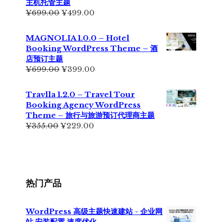
主机托管主题
¥199.00。
原
当
¥
699.00
¥
499.00
价
前
为：
价
MAGNOLIA 1.0.0 – Hotel
¥699.00。
格
Booking WordPress Theme – 酒
为：
店预订主题
¥499.00。
原
当
¥
699.00
¥
399.00
价
前
为：
价
Travlla 1.2.0 – Travel Tour
¥699.00。
格
Booking Agency WordPress
为：
Theme – 旅行与旅游预订代理商主题
¥399.00。
原
当
¥
355.00
¥
229.00
价
前
为：
价
¥355.00。
格
为：
¥229.00。
热门产品
WordPress 高级主题快速建站 - 企业网
站 安装配置 速度优化