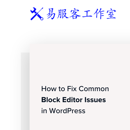
附
跳
跳
跳
过
过
转
加
前
至
到
往
主
页
易
WordPress
菜
主
侧
脚
服
独
要
边
单
客
立
内
栏
工
站
容
作
建
室
站
服
务
商