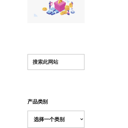
搜
索
此
网
站
产品类别