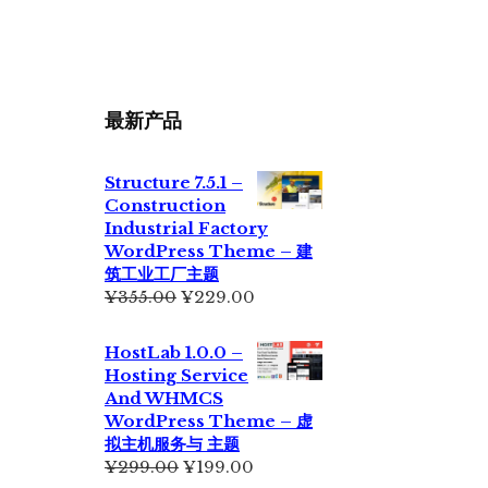
最新产品
Structure 7.5.1 –
Construction
Industrial Factory
WordPress Theme – 建
筑工业工厂主题
原
当
¥
355.00
¥
229.00
价
前
为：
价
HostLab 1.0.0 –
¥355.00。
格
Hosting Service
为：
And WHMCS
¥229.00。
WordPress Theme – 虚
拟主机服务与 主题
原
当
¥
299.00
¥
199.00