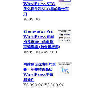
为：
WordPress SEO
¥2,350.00。
优化插件和SEO界的瑞士军
刀
¥
399.00
Elementor Pro -
WordPress 前端
拖拽页面生成器 网
页编辑器 (包含模板库)
原
当
¥
699.00
¥
499.00
价
前
为：
价
网站建设优惠折扣套
¥699.00。
格
餐 - 免费赠送高级
为：
WordPress主题
¥499.00。
和插件
原
当
¥
6,990.00
¥
5,500.00
价
前
为：
价
¥6,990.00。
格
为：