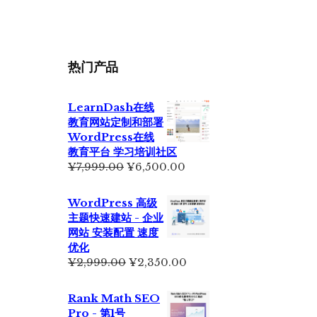
¥355.00。
格
为：
¥229.00。
热门产品
LearnDash在线
教育网站定制和部署
WordPress在线
教育平台 学习培训社区
原
当
¥
7,999.00
¥
6,500.00
价
前
为：
价
WordPress 高级
¥7,999.00。
格
主题快速建站 - 企业
为：
网站 安装配置 速度
¥6,500.00。
优化
原
当
¥
2,999.00
¥
2,350.00
价
前
为：
价
Rank Math SEO
¥2,999.00。
格
Pro - 第1号