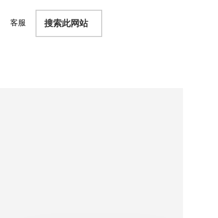
搜
客服
索
此
网
站