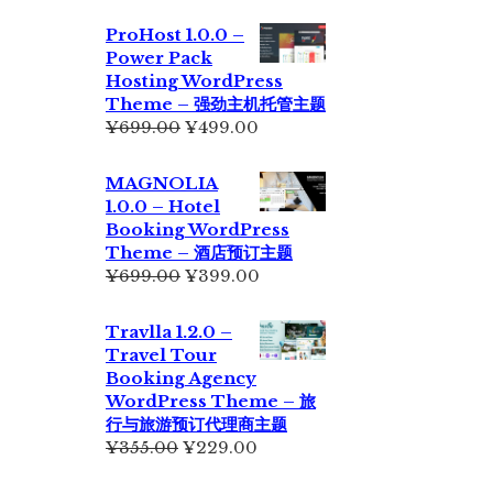
价
前
为：
价
ProHost 1.0.0 –
¥299.00。
格
Power Pack
为：
Hosting WordPress
¥199.00。
Theme – 强劲主机托管主题
原
当
¥
699.00
¥
499.00
价
前
为：
价
MAGNOLIA
¥699.00。
格
1.0.0 – Hotel
为：
Booking WordPress
¥499.00。
Theme – 酒店预订主题
原
当
¥
699.00
¥
399.00
价
前
为：
价
Travlla 1.2.0 –
¥699.00。
格
Travel Tour
为：
Booking Agency
¥399.00。
WordPress Theme – 旅
行与旅游预订代理商主题
原
当
¥
355.00
¥
229.00
价
前
为：
价