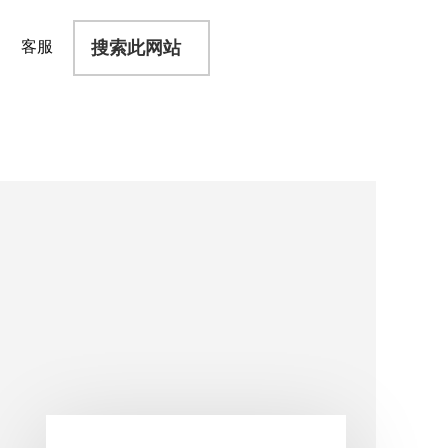
搜
客服
索
此
网
站