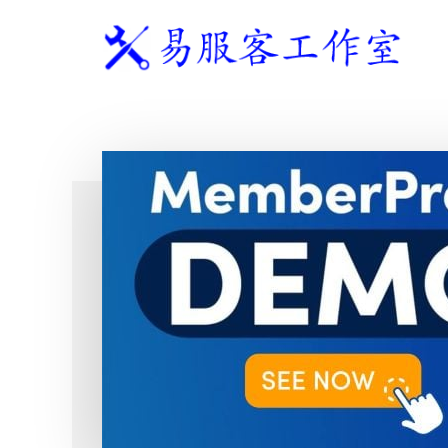
附
跳
跳
跳
过
过
转
加
前
至
到
往
主
页
易
WordPress
菜
主
侧
脚
服
独
要
边
单
客
立
内
栏
工
站
容
作
建
室
站
服
务
商