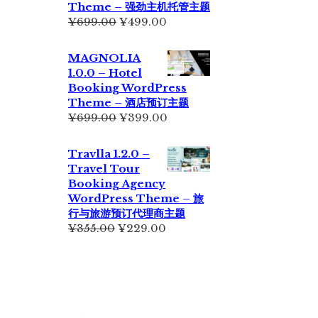
Theme – 强劲主机托管主题
原
当
¥
699.00
¥
499.00
价
前
为：
价
MAGNOLIA
¥699.00。
格
1.0.0 – Hotel
为：
Booking WordPress
¥499.00。
Theme – 酒店预订主题
原
当
¥
699.00
¥
399.00
价
前
为：
价
Travlla 1.2.0 –
¥699.00。
格
Travel Tour
为：
Booking Agency
¥399.00。
WordPress Theme – 旅
行与旅游预订代理商主题
原
当
¥
355.00
¥
229.00
价
前
为：
价
¥355.00。
格
为：
¥229.00。