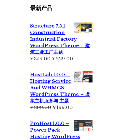
最新产品
Structure 7.5.1 –
Construction
Industrial Factory
WordPress Theme – 建
筑工业工厂主题
原
当
¥
355.00
¥
229.00
价
前
为：
价
HostLab 1.0.0 –
¥355.00。
格
Hosting Service
为：
And WHMCS
¥229.00。
WordPress Theme – 虚
拟主机服务与 主题
原
当
¥
299.00
¥
199.00
价
前
为：
价
ProHost 1.0.0 –
¥299.00。
格
Power Pack
为：
Hosting WordPress
¥199.00。