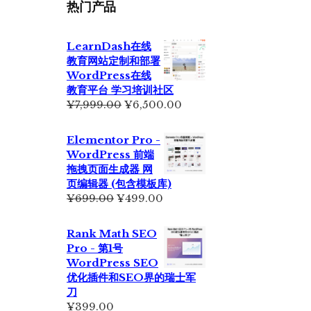
热门产品
LearnDash在线
教育网站定制和部署
WordPress在线
教育平台 学习培训社区
原
当
¥
7,999.00
¥
6,500.00
价
前
为：
价
Elementor Pro -
¥7,999.00。
格
WordPress 前端
为：
拖拽页面生成器 网
¥6,500.00。
页编辑器 (包含模板库)
原
当
¥
699.00
¥
499.00
价
前
为：
价
Rank Math SEO
¥699.00。
格
Pro - 第1号
为：
WordPress SEO
¥499.00。
优化插件和SEO界的瑞士军
刀
¥
399.00