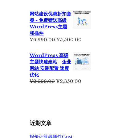
网站建设优惠折扣套
餐 - 免费赠送高级
WordPress主题
和插件
原
当
¥
6,990.00
¥
5,500.00
价
前
为：
价
WordPress 高级
¥6,990.00。
格
主题快速建站 - 企业
为：
网站 安装配置 速度
¥5,500.00。
优化
原
当
¥
2,999.00
¥
2,350.00
价
前
为：
价
¥2,999.00。
格
为：
¥2,350.00。
近期文章
报价计算器插件Cost