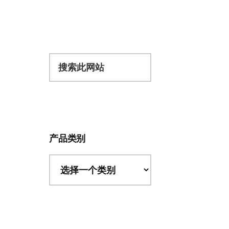
搜
索
此
网
站
产品类别