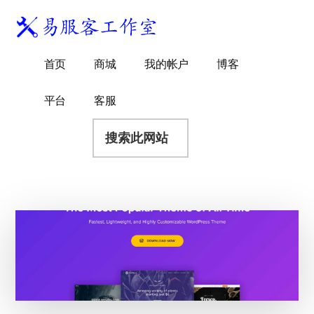
附
跳
跳
跳
过
过
转
加
前
至
到
易
菜
WordPress
往
主
页
首页
商城
我的帐户
博客
服
独
主
侧
脚
单
客
要
边
立
平台
客服
工
内
栏
站
容
搜
作
建
索
室
站
此
服
网
务
站
商