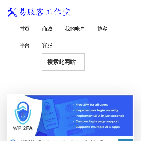
附
跳
跳
跳
过
过
转
加
前
至
到
易
菜
WordPress
往
主
页
首页
商城
我的帐户
博客
服
独
主
侧
脚
单
客
要
边
立
平台
客服
工
内
栏
站
容
搜
作
建
索
室
站
此
服
网
务
站
商