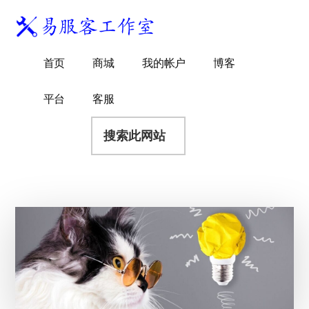
附
跳
跳
跳
过
过
转
加
前
至
到
易
菜
WordPress
往
主
页
首页
商城
我的帐户
博客
服
独
主
侧
脚
单
客
要
边
立
平台
客服
工
内
栏
站
容
搜
作
建
索
室
站
此
服
网
务
站
商