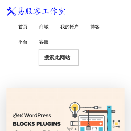
附
跳
跳
跳
过
过
转
加
前
至
到
易
菜
WordPress
往
主
页
首页
商城
我的帐户
博客
服
独
主
侧
脚
单
客
要
边
立
平台
客服
工
内
栏
站
容
搜
作
建
索
室
站
此
服
网
务
站
商