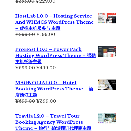
原
当
¥
355.00
¥
229.00
价
前
为：
价
HostLab 1.0.0 – Hosting Service
¥355.00。
格
And WHMCS WordPress Theme
为：
– 虚拟主机服务与 主题
¥229.00。
原
当
¥
299.00
¥
199.00
价
前
为：
价
ProHost 1.0.0 – Power Pack
¥299.00。
格
Hosting WordPress Theme – 强劲
为：
主机托管主题
¥199.00。
原
当
¥
699.00
¥
499.00
价
前
为：
价
MAGNOLIA 1.0.0 – Hotel
¥699.00。
格
Booking WordPress Theme – 酒
为：
店预订主题
¥499.00。
原
当
¥
699.00
¥
399.00
价
前
为：
价
Travlla 1.2.0 – Travel Tour
¥699.00。
格
Booking Agency WordPress
为：
Theme – 旅行与旅游预订代理商主题