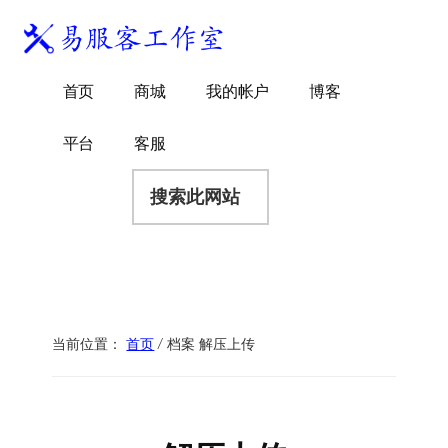
附
跳
跳
跳
过
过
转
加
前
至
到
易
菜
WordPress
往
主
页
首页
商城
我的帐户
博客
服
独
主
侧
脚
单
客
要
边
立
平台
客服
工
内
栏
站
容
搜
作
建
索
室
站
此
服
网
务
站
商
当前位置：
首页
/
档案 解压上传