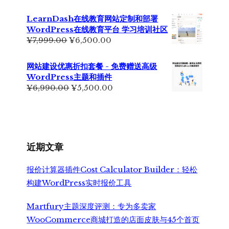
价
前
为：
价
LearnDash在线教育网站定制和部署
¥2,999.00。
格
WordPress在线教育平台 学习培训社区
为：
原
当
¥
7,999.00
¥
6,500.00
¥2,350.00。
价
前
为：
价
网站建设优惠折扣套餐 - 免费赠送高级
¥7,999.00。
格
WordPress主题和插件
为：
原
当
¥
6,990.00
¥
5,500.00
¥6,500.00。
价
前
为：
价
¥6,990.00。
格
为：
¥5,500.00。
近期文章
报价计算器插件Cost Calculator Builder：轻松
构建WordPress实时报价工具
Martfury主题深度评测：专为多卖家
WooCommerce商城打造的店面皮肤与45个首页