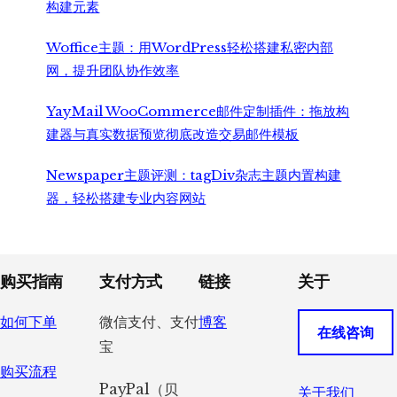
构建元素
Woffice主题：用WordPress轻松搭建私密内部
网，提升团队协作效率
YayMail WooCommerce邮件定制插件：拖放构
建器与真实数据预览彻底改造交易邮件模板
Newspaper主题评测：tagDiv杂志主题内置构建
器，轻松搭建专业内容网站
Footer
购买指南
支付方式
链接
关于
如何下单
微信支付、支付
博客
在线咨询
宝
购买流程
PayPal（贝
关于我们