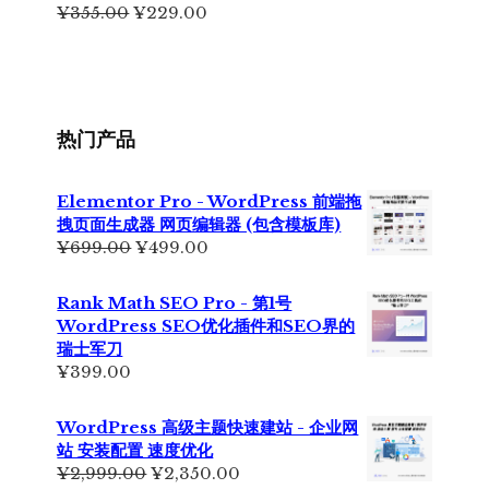
¥399.00。
原
当
¥
355.00
¥
229.00
价
前
为：
价
¥355.00。
格
为：
¥229.00。
热门产品
Elementor Pro - WordPress 前端拖
拽页面生成器 网页编辑器 (包含模板库)
原
当
¥
699.00
¥
499.00
价
前
为：
价
Rank Math SEO Pro - 第1号
¥699.00。
格
WordPress SEO优化插件和SEO界的
为：
瑞士军刀
¥499.00。
¥
399.00
WordPress 高级主题快速建站 - 企业网
站 安装配置 速度优化
原
当
¥
2,999.00
¥
2,350.00