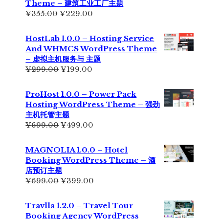
Theme – 建筑工业工厂主题
原
当
¥
355.00
¥
229.00
价
前
为：
价
HostLab 1.0.0 – Hosting Service
¥355.00。
格
And WHMCS WordPress Theme
为：
– 虚拟主机服务与 主题
¥229.00。
原
当
¥
299.00
¥
199.00
价
前
为：
价
ProHost 1.0.0 – Power Pack
¥299.00。
格
Hosting WordPress Theme – 强劲
为：
主机托管主题
¥199.00。
原
当
¥
699.00
¥
499.00
价
前
为：
价
MAGNOLIA 1.0.0 – Hotel
¥699.00。
格
Booking WordPress Theme – 酒
为：
店预订主题
¥499.00。
原
当
¥
699.00
¥
399.00
价
前
为：
价
Travlla 1.2.0 – Travel Tour
¥699.00。
格
Booking Agency WordPress