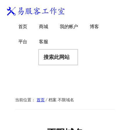
附
跳
跳
跳
过
过
转
加
前
至
到
易
菜
WordPress
往
主
页
首页
商城
我的帐户
博客
服
独
主
侧
脚
单
客
要
边
立
平台
客服
工
内
栏
站
容
搜
作
建
索
室
站
此
服
网
务
站
商
当前位置：
首页
/
档案 不限域名