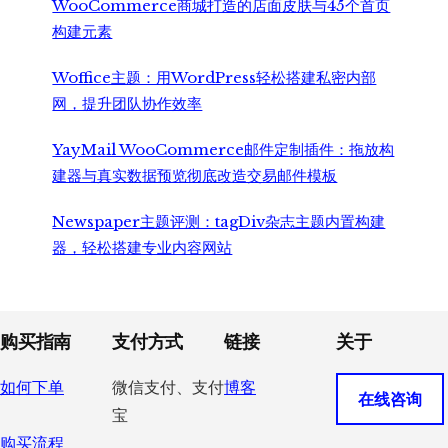
WooCommerce商城打造的店面皮肤与45个首页
构建元素
Woffice主题：用WordPress轻松搭建私密内部
网，提升团队协作效率
YayMail WooCommerce邮件定制插件：拖放构
建器与真实数据预览彻底改造交易邮件模板
Newspaper主题评测：tagDiv杂志主题内置构建
器，轻松搭建专业内容网站
Footer
购买指南
支付方式
链接
关于
如何下单
微信支付、支付
博客
在线咨询
宝
购买流程