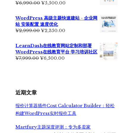
原
当
¥
6,990.00
¥
5,500.00
价
前
为：
价
WordPress 高级主题快速建站 - 企业网
¥6,990.00。
格
站 安装配置 速度优化
为：
原
当
¥
2,999.00
¥
2,350.00
¥5,500.00。
价
前
为：
价
LearnDash在线教育网站定制和部署
¥2,999.00。
格
WordPress在线教育平台 学习培训社区
为：
原
当
¥
7,999.00
¥
6,500.00
¥2,350.00。
价
前
为：
价
¥7,999.00。
格
为：
¥6,500.00。
近期文章
报价计算器插件Cost Calculator Builder：轻松
构建WordPress实时报价工具
Martfury主题深度评测：专为多卖家