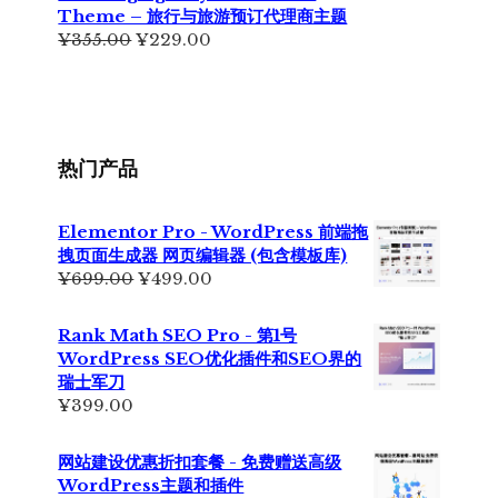
为：
Theme – 旅行与旅游预订代理商主题
¥399.00。
原
当
¥
355.00
¥
229.00
价
前
为：
价
¥355.00。
格
为：
¥229.00。
热门产品
Elementor Pro - WordPress 前端拖
拽页面生成器 网页编辑器 (包含模板库)
原
当
¥
699.00
¥
499.00
价
前
为：
价
Rank Math SEO Pro - 第1号
¥699.00。
格
WordPress SEO优化插件和SEO界的
为：
瑞士军刀
¥499.00。
¥
399.00
网站建设优惠折扣套餐 - 免费赠送高级
WordPress主题和插件