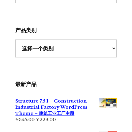
此
网
站
产品类别
最新产品
Structure 7.5.1 – Construction
Industrial Factory WordPress
Theme – 建筑工业工厂主题
原
当
¥
355.00
¥
229.00
价
前
为：
价