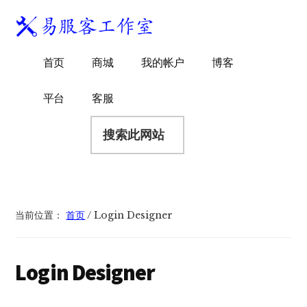
附
跳
跳
跳
过
过
转
加
前
至
到
易
菜
WordPress
往
主
页
首页
商城
我的帐户
博客
服
独
主
侧
脚
单
客
要
边
立
平台
客服
工
内
栏
站
容
搜
作
建
索
室
站
此
服
网
务
站
商
当前位置：
首页
/
Login Designer
Login Designer