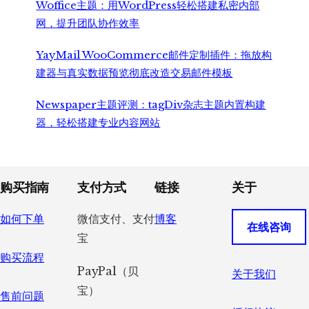
Woffice主题：用WordPress轻松搭建私密内部
网，提升团队协作效率
YayMail WooCommerce邮件定制插件：拖放构
建器与真实数据预览彻底改造交易邮件模板
Newspaper主题评测：tagDiv杂志主题内置构建
器，轻松搭建专业内容网站
Footer
购买指南
支付方式
链接
关于
如何下单
微信支付、支付
博客
在线咨询
宝
购买流程
PayPal（贝
关于我们
宝）
售前问题