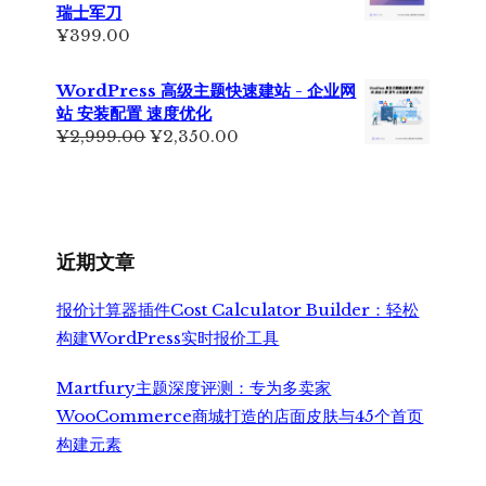
为：
瑞士军刀
¥6,500.00。
¥
399.00
WordPress 高级主题快速建站 - 企业网
站 安装配置 速度优化
原
当
¥
2,999.00
¥
2,350.00
价
前
为：
价
¥2,999.00。
格
为：
¥2,350.00。
近期文章
报价计算器插件Cost Calculator Builder：轻松
构建WordPress实时报价工具
Martfury主题深度评测：专为多卖家
WooCommerce商城打造的店面皮肤与45个首页
构建元素