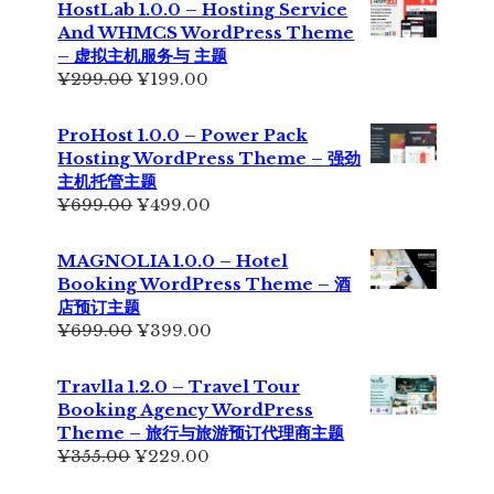
HostLab 1.0.0 – Hosting Service
¥355.00。
格
And WHMCS WordPress Theme
为：
– 虚拟主机服务与 主题
¥229.00。
原
当
¥
299.00
¥
199.00
价
前
为：
价
ProHost 1.0.0 – Power Pack
¥299.00。
格
Hosting WordPress Theme – 强劲
为：
主机托管主题
¥199.00。
原
当
¥
699.00
¥
499.00
价
前
为：
价
MAGNOLIA 1.0.0 – Hotel
¥699.00。
格
Booking WordPress Theme – 酒
为：
店预订主题
¥499.00。
原
当
¥
699.00
¥
399.00
价
前
为：
价
Travlla 1.2.0 – Travel Tour
¥699.00。
格
Booking Agency WordPress
为：
Theme – 旅行与旅游预订代理商主题
¥399.00。
原
当
¥
355.00
¥
229.00
价
前