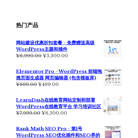
为：
价
¥355.00。
格
为：
¥229.00。
热门产品
网站建设优惠折扣套餐 - 免费赠送高级
WordPress主题和插件
原
当
¥
6,990.00
¥
5,500.00
价
前
为：
价
Elementor Pro - WordPress 前端拖
¥6,990.00。
格
拽页面生成器 网页编辑器 (包含模板库)
为：
原
当
¥
699.00
¥
499.00
¥5,500.00。
价
前
为：
价
LearnDash在线教育网站定制和部署
¥699.00。
格
WordPress在线教育平台 学习培训社区
为：
原
当
¥
7,999.00
¥
6,500.00
¥499.00。
价
前
为：
价
Rank Math SEO Pro - 第1号
¥7,999.00。
格
WordPress SEO优化插件和SEO界的