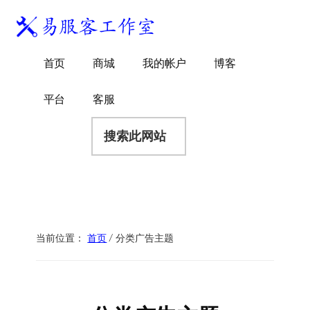
附
跳
跳
跳
过
过
转
加
前
至
到
易
菜
WordPress
往
主
页
首页
商城
我的帐户
博客
服
独
主
侧
脚
单
客
要
边
立
平台
客服
工
内
栏
站
容
搜
作
建
索
室
站
此
服
网
务
站
商
当前位置：
首页
/
分类广告主题