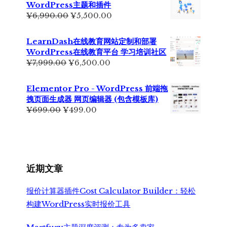
WordPress主题和插件
为：
原
当
¥
6,990.00
¥
5,500.00
¥2,350.00。
价
前
为：
价
LearnDash在线教育网站定制和部署
¥6,990.00。
格
WordPress在线教育平台 学习培训社区
为：
原
当
¥
7,999.00
¥
6,500.00
¥5,500.00。
价
前
为：
价
Elementor Pro - WordPress 前端拖
¥7,999.00。
格
拽页面生成器 网页编辑器 (包含模板库)
为：
原
当
¥
699.00
¥
499.00
¥6,500.00。
价
前
为：
价
¥699.00。
格
为：
¥499.00。
近期文章
报价计算器插件Cost Calculator Builder：轻松
构建WordPress实时报价工具