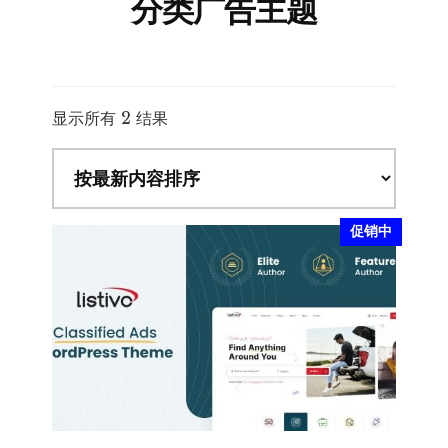
分类广告主题
按
显示所有 2 结果
最
新
内
容
促销中
排
序