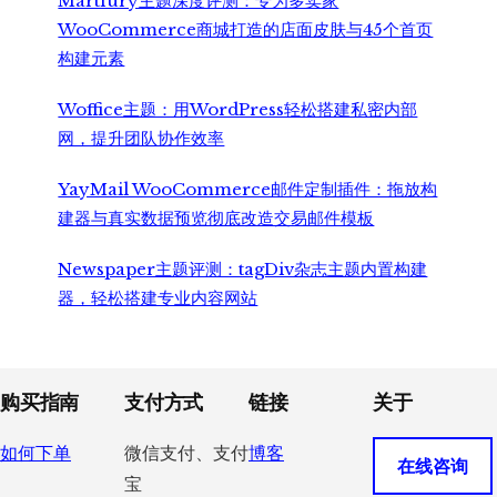
Martfury主题深度评测：专为多卖家
WooCommerce商城打造的店面皮肤与45个首页
构建元素
Woffice主题：用WordPress轻松搭建私密内部
网，提升团队协作效率
YayMail WooCommerce邮件定制插件：拖放构
建器与真实数据预览彻底改造交易邮件模板
Newspaper主题评测：tagDiv杂志主题内置构建
器，轻松搭建专业内容网站
Footer
购买指南
支付方式
链接
关于
如何下单
微信支付、支付
博客
在线咨询
宝