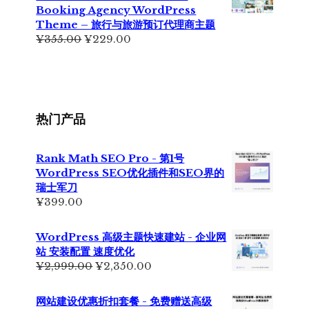
¥699.00。
格
Booking Agency WordPress
为：
Theme – 旅行与旅游预订代理商主题
¥399.00。
原
当
¥
355.00
¥
229.00
价
前
为：
价
¥355.00。
格
为：
¥229.00。
热门产品
Rank Math SEO Pro - 第1号
WordPress SEO优化插件和SEO界的
瑞士军刀
¥
399.00
WordPress 高级主题快速建站 - 企业网
站 安装配置 速度优化
原
当
¥
2,999.00
¥
2,350.00
价
前
为：
价
网站建设优惠折扣套餐 - 免费赠送高级
¥2,999.00。
格