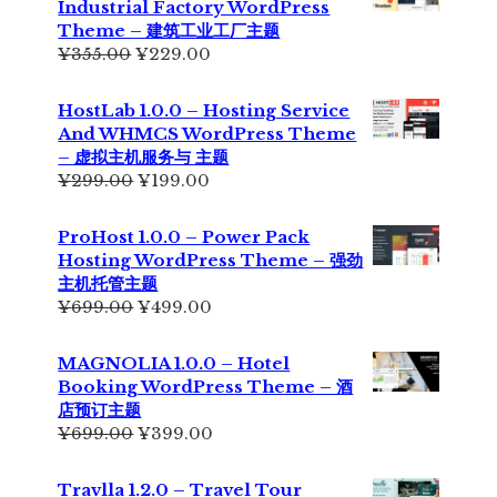
Industrial Factory WordPress
Theme – 建筑工业工厂主题
原
当
¥
355.00
¥
229.00
价
前
为：
价
HostLab 1.0.0 – Hosting Service
¥355.00。
格
And WHMCS WordPress Theme
为：
– 虚拟主机服务与 主题
¥229.00。
原
当
¥
299.00
¥
199.00
价
前
为：
价
ProHost 1.0.0 – Power Pack
¥299.00。
格
Hosting WordPress Theme – 强劲
为：
主机托管主题
¥199.00。
原
当
¥
699.00
¥
499.00
价
前
为：
价
MAGNOLIA 1.0.0 – Hotel
¥699.00。
格
Booking WordPress Theme – 酒
为：
店预订主题
¥499.00。
原
当
¥
699.00
¥
399.00
价
前
为：
价
Travlla 1.2.0 – Travel Tour