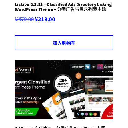
Listivo 2.3.85 – Classified Ads Directory Listing
WordPress Theme – 分类广告与目录列表主题
原
当
¥
479.00
¥
319.00
价
前
为：
价
加入购物车
¥479.00。
格
为：
¥319.00。