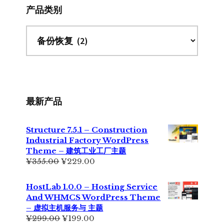
产品类别
最新产品
Structure 7.5.1 – Construction
Industrial Factory WordPress
Theme – 建筑工业工厂主题
原
当
¥
355.00
¥
229.00
价
前
为：
价
HostLab 1.0.0 – Hosting Service
¥355.00。
格
And WHMCS WordPress Theme
为：
– 虚拟主机服务与 主题
¥229.00。
原
当
¥
299.00
¥
199.00