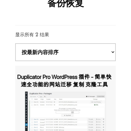
备份恢复
按
显示所有 2 结果
最
新
内
容
排
序