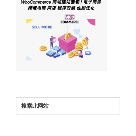
搜
索
此
网
站