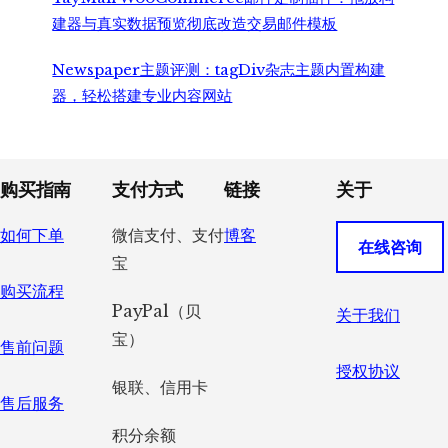
建器与真实数据预览彻底改造交易邮件模板
Newspaper主题评测：tagDiv杂志主题内置构建
器，轻松搭建专业内容网站
Footer
购买指南
支付方式
链接
关于
如何下单
微信支付、支付
博客
在线咨询
宝
购买流程
PayPal（贝
关于我们
宝）
售前问题
授权协议
银联、信用卡
售后服务
积分余额