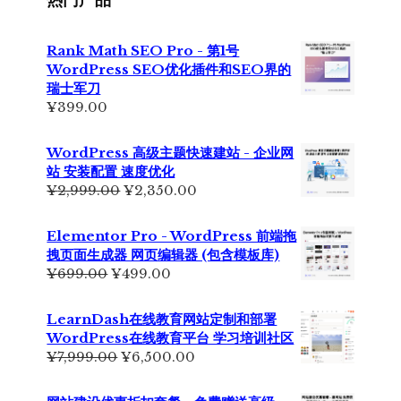
Rank Math SEO Pro - 第1号
WordPress SEO优化插件和SEO界的
瑞士军刀
¥
399.00
WordPress 高级主题快速建站 - 企业网
站 安装配置 速度优化
原
当
¥
2,999.00
¥
2,350.00
价
前
为：
价
Elementor Pro - WordPress 前端拖
¥2,999.00。
格
拽页面生成器 网页编辑器 (包含模板库)
为：
原
当
¥
699.00
¥
499.00
¥2,350.00。
价
前
为：
价
LearnDash在线教育网站定制和部署
¥699.00。
格
WordPress在线教育平台 学习培训社区
为：
原
当
¥
7,999.00
¥
6,500.00
¥499.00。
价
前
为：
价