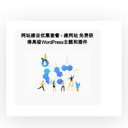
主
侧
边
栏