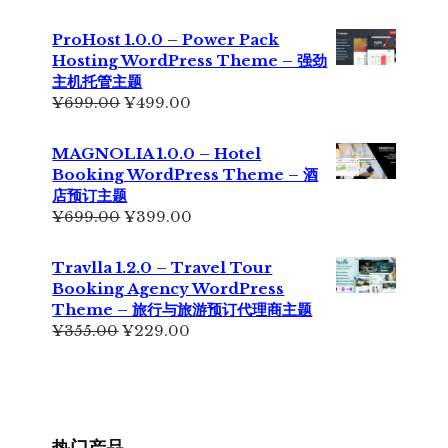
价
前
为：
价
ProHost 1.0.0 – Power Pack
¥299.00。
格
Hosting WordPress Theme – 强劲
为：
主机托管主题
¥199.00。
原
当
¥
699.00
¥
499.00
价
前
为：
价
MAGNOLIA 1.0.0 – Hotel
¥699.00。
格
Booking WordPress Theme – 酒
为：
店预订主题
¥499.00。
原
当
¥
699.00
¥
399.00
价
前
为：
价
Travlla 1.2.0 – Travel Tour
¥699.00。
格
Booking Agency WordPress
为：
Theme – 旅行与旅游预订代理商主题
¥399.00。
原
当
¥
355.00
¥
229.00
价
前
为：
价
¥355.00。
格
为：
¥229.00。
热门产品