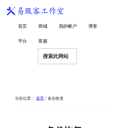
附
跳
跳
跳
过
过
转
加
前
至
到
易
菜
WordPress
往
主
页
首页
商城
我的帐户
博客
服
独
主
侧
脚
单
客
要
边
立
平台
客服
工
内
栏
站
容
搜
作
建
索
室
站
此
服
网
务
站
商
当前位置：
首页
/
备份恢复