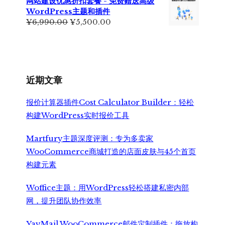
网站建设优惠折扣套餐 - 免费赠送高级
¥7,999.00。
格
WordPress主题和插件
为：
原
当
¥
6,990.00
¥
5,500.00
¥6,500.00。
价
前
为：
价
¥6,990.00。
格
为：
¥5,500.00。
近期文章
报价计算器插件Cost Calculator Builder：轻松
构建WordPress实时报价工具
Martfury主题深度评测：专为多卖家
WooCommerce商城打造的店面皮肤与45个首页
构建元素
Woffice主题：用WordPress轻松搭建私密内部
网，提升团队协作效率
YayMail WooCommerce邮件定制插件：拖放构