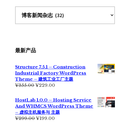
最新产品
Structure 7.5.1 – Construction
Industrial Factory WordPress
Theme – 建筑工业工厂主题
原
当
¥
355.00
¥
229.00
价
前
为：
价
HostLab 1.0.0 – Hosting Service
¥355.00。
格
And WHMCS WordPress Theme
为：
– 虚拟主机服务与 主题
¥229.00。
原
当
¥
299.00
¥
199.00
价
前