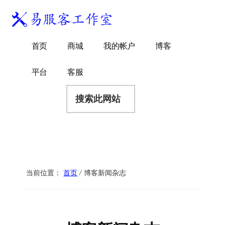
附
跳
跳
跳
过
过
转
加
前
至
到
易
菜
WordPress
往
主
页
首页
商城
我的帐户
博客
服
独
主
侧
脚
单
客
要
边
立
平台
客服
工
内
栏
站
容
搜
作
建
索
室
站
此
服
网
务
站
商
当前位置：
首页
/
博客新闻杂志