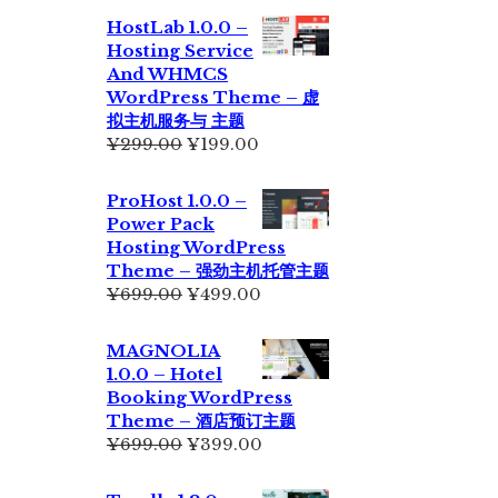
为：
价
HostLab 1.0.0 –
¥355.00。
格
Hosting Service
为：
And WHMCS
¥229.00。
WordPress Theme – 虚
拟主机服务与 主题
原
当
¥
299.00
¥
199.00
价
前
为：
价
ProHost 1.0.0 –
¥299.00。
格
Power Pack
为：
Hosting WordPress
¥199.00。
Theme – 强劲主机托管主题
原
当
¥
699.00
¥
499.00
价
前
为：
价
MAGNOLIA
¥699.00。
格
1.0.0 – Hotel
为：
Booking WordPress
¥499.00。
Theme – 酒店预订主题
原
当
¥
699.00
¥
399.00
价
前
为：
价