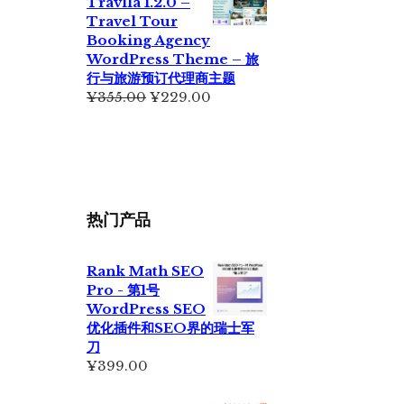
Travlla 1.2.0 –
¥699.00。
格
Travel Tour
为：
Booking Agency
¥399.00。
WordPress Theme – 旅
行与旅游预订代理商主题
原
当
¥
355.00
¥
229.00
价
前
为：
价
¥355.00。
格
为：
¥229.00。
热门产品
Rank Math SEO
Pro - 第1号
WordPress SEO
优化插件和SEO界的瑞士军
刀
¥
399.00