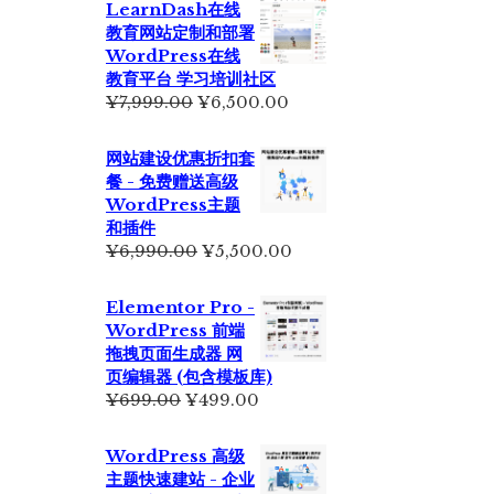
LearnDash在线
教育网站定制和部署
WordPress在线
教育平台 学习培训社区
原
当
¥
7,999.00
¥
6,500.00
价
前
为：
价
网站建设优惠折扣套
¥7,999.00。
格
餐 - 免费赠送高级
为：
WordPress主题
¥6,500.00。
和插件
原
当
¥
6,990.00
¥
5,500.00
价
前
为：
价
Elementor Pro -
¥6,990.00。
格
WordPress 前端
为：
拖拽页面生成器 网
¥5,500.00。
页编辑器 (包含模板库)
原
当
¥
699.00
¥
499.00
价
前
为：
价
WordPress 高级
¥699.00。
格
主题快速建站 - 企业
为：