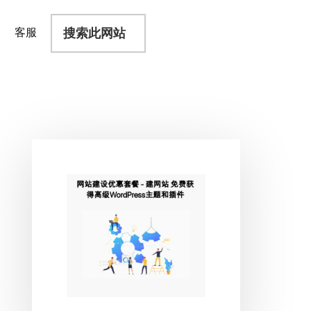
搜
客服
索
此
网
站
主
侧
边
栏