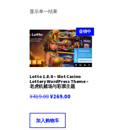
显示单一结果
促销中
Lotto 1.8.0 – Slot Casino
Lottery WordPress Theme –
老虎机赌场与彩票主题
原
当
¥
419.00
¥
269.00
价
前
为：
价
加入购物车
¥419.00。
格