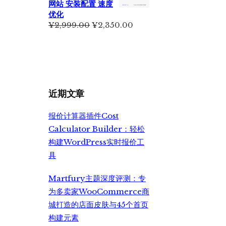
网站 安装配置 速度
¥499.00。
优化
原
当
¥
2,999.00
¥
2,350.00
价
前
为：
价
¥2,999.00。
格
为：
¥2,350.00。
近期文章
报价计算器插件Cost
Calculator Builder：轻松
构建WordPress实时报价工
具
Martfury主题深度评测：专
为多卖家WooCommerce商
城打造的店面皮肤与45个首页
构建元素