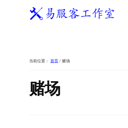
附
跳
跳
跳
过
过
转
加
前
至
到
往
主
页
易
WordPress
菜
主
侧
脚
服
独
要
边
单
客
立
内
栏
工
站
容
作
建
当前位置：
首页
/
赌场
室
站
服
赌场
务
商