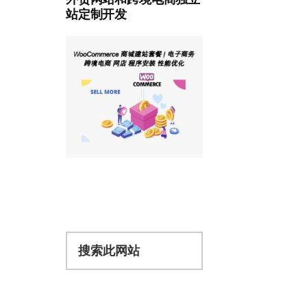
站定制开发
搜
索
此
网