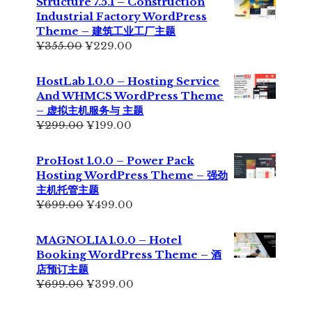
Structure 7.5.1 – Construction
Industrial Factory WordPress
Theme – 建筑工业工厂主题
原
当
¥
355.00
¥
229.00
价
前
为：
价
HostLab 1.0.0 – Hosting Service
¥355.00。
格
And WHMCS WordPress Theme
为：
– 虚拟主机服务与 主题
¥229.00。
原
当
¥
299.00
¥
199.00
价
前
为：
价
ProHost 1.0.0 – Power Pack
¥299.00。
格
Hosting WordPress Theme – 强劲
为：
主机托管主题
¥199.00。
原
当
¥
699.00
¥
499.00
价
前
为：
价
MAGNOLIA 1.0.0 – Hotel
¥699.00。
格
Booking WordPress Theme – 酒
为：
店预订主题
¥499.00。
原
当
¥
699.00
¥
399.00
价
前