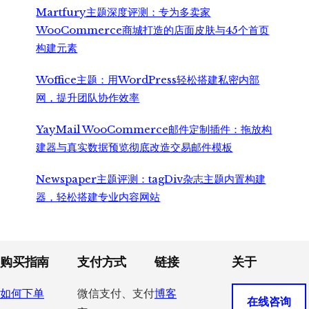
Martfury主题深度评测：专为多卖家
WooCommerce商城打造的店面皮肤与45个首页
构建元素
Woffice主题：用WordPress轻松搭建私密内部
网，提升团队协作效率
YayMail WooCommerce邮件定制插件：拖放构
建器与真实数据预览彻底改造交易邮件模板
Newspaper主题评测：tagDiv杂志主题内置构建
器，轻松搭建专业内容网站
Footer
购买指南
支付方式
链接
关于
如何下单
微信支付、支付
博客
在线咨询