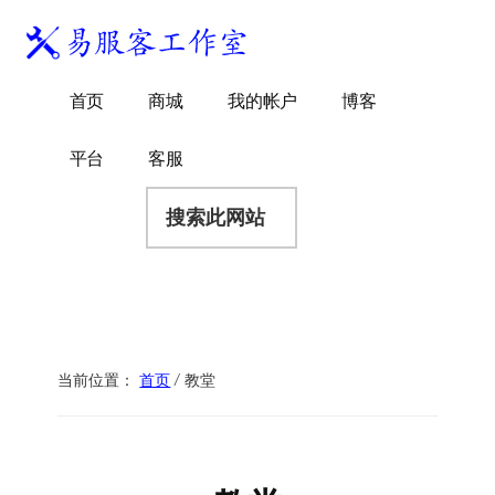
附
跳
跳
跳
过
过
转
加
前
至
到
易
菜
WordPress
往
主
页
首页
商城
我的帐户
博客
服
独
主
侧
脚
单
客
要
边
立
平台
客服
工
内
栏
站
容
搜
作
建
索
室
站
此
服
网
务
站
商
当前位置：
首页
/
教堂