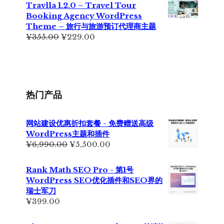
为：
价
Travlla 1.2.0 – Travel Tour
¥699.00。
格
Booking Agency WordPress
为：
Theme – 旅行与旅游预订代理商主题
¥399.00。
原
当
¥
355.00
¥
229.00
价
前
为：
价
¥355.00。
格
为：
¥229.00。
热门产品
网站建设优惠折扣套餐 - 免费赠送高级
WordPress主题和插件
原
当
¥
6,990.00
¥
5,500.00
价
前
为：
价
Rank Math SEO Pro - 第1号
¥6,990.00。
格
WordPress SEO优化插件和SEO界的
为：
瑞士军刀
¥5,500.00。
¥
399.00