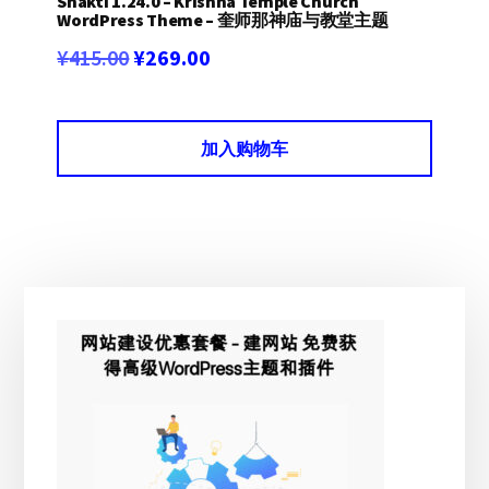
Shakti 1.24.0 – Krishna Temple Church
WordPress Theme – 奎师那神庙与教堂主题
原
当
¥
415.00
¥
269.00
价
前
为：
价
加入购物车
¥415.00。
格
为：
¥269.00。
主
侧
边
栏