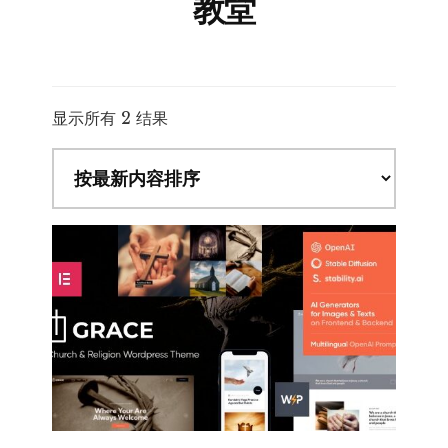
教堂
按
显示所有 2 结果
最
新
内
容
排
序