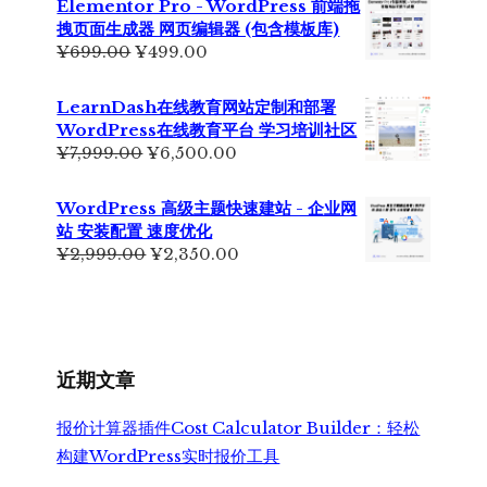
Elementor Pro - WordPress 前端拖
拽页面生成器 网页编辑器 (包含模板库)
原
当
¥
699.00
¥
499.00
价
前
为：
价
LearnDash在线教育网站定制和部署
¥699.00。
格
WordPress在线教育平台 学习培训社区
为：
原
当
¥
7,999.00
¥
6,500.00
¥499.00。
价
前
为：
价
WordPress 高级主题快速建站 - 企业网
¥7,999.00。
格
站 安装配置 速度优化
为：
原
当
¥
2,999.00
¥
2,350.00
¥6,500.00。
价
前
为：
价
¥2,999.00。
格
为：
¥2,350.00。
近期文章
报价计算器插件Cost Calculator Builder：轻松
构建WordPress实时报价工具