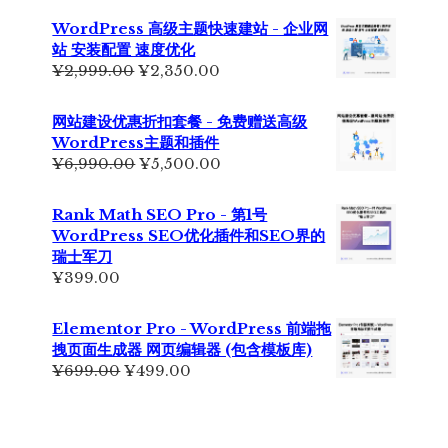
为：
价
WordPress 高级主题快速建站 - 企业网
¥7,999.00。
格
站 安装配置 速度优化
为：
原
当
¥
2,999.00
¥
2,350.00
¥6,500.00。
价
前
为：
价
网站建设优惠折扣套餐 - 免费赠送高级
¥2,999.00。
格
WordPress主题和插件
为：
原
当
¥
6,990.00
¥
5,500.00
¥2,350.00。
价
前
为：
价
Rank Math SEO Pro - 第1号
¥6,990.00。
格
WordPress SEO优化插件和SEO界的
为：
瑞士军刀
¥5,500.00。
¥
399.00
Elementor Pro - WordPress 前端拖
拽页面生成器 网页编辑器 (包含模板库)
原
当
¥
699.00
¥
499.00
价
前
为：
价
¥699.00。
格