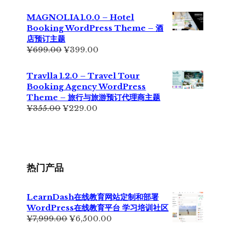
价
前
为：
价
MAGNOLIA 1.0.0 – Hotel
¥699.00。
格
Booking WordPress Theme – 酒
为：
店预订主题
¥499.00。
原
当
¥
699.00
¥
399.00
价
前
为：
价
Travlla 1.2.0 – Travel Tour
¥699.00。
格
Booking Agency WordPress
为：
Theme – 旅行与旅游预订代理商主题
¥399.00。
原
当
¥
355.00
¥
229.00
价
前
为：
价
¥355.00。
格
为：
¥229.00。
热门产品
LearnDash在线教育网站定制和部署
WordPress在线教育平台 学习培训社区
原
当
¥
7,999.00
¥
6,500.00
价
前