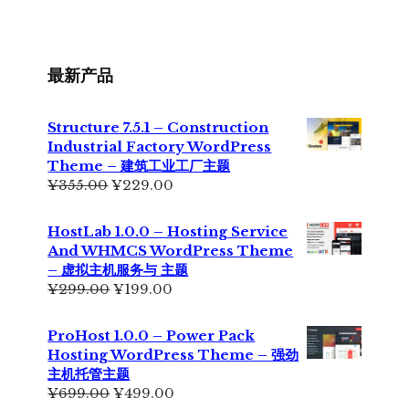
最新产品
Structure 7.5.1 – Construction
Industrial Factory WordPress
Theme – 建筑工业工厂主题
原
当
¥
355.00
¥
229.00
价
前
为：
价
HostLab 1.0.0 – Hosting Service
¥355.00。
格
And WHMCS WordPress Theme
为：
– 虚拟主机服务与 主题
¥229.00。
原
当
¥
299.00
¥
199.00
价
前
为：
价
ProHost 1.0.0 – Power Pack
¥299.00。
格
Hosting WordPress Theme – 强劲
为：
主机托管主题
¥199.00。
原
当
¥
699.00
¥
499.00