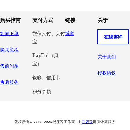
Footer
购买指南
支付方式
链接
关于
如何下单
微信支付、支付
博客
在线咨询
宝
购买流程
PayPal（贝
关于我们
宝）
售前问题
授权协议
银联、信用卡
售后服务
积分余额
版权所有© 2018–2026 易服客工作室 由
吾店云
提供计算服务