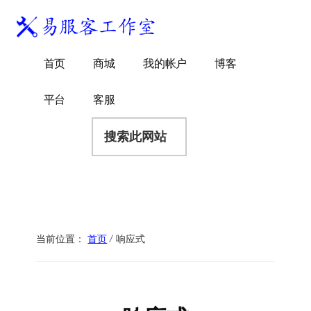
附
跳
跳
跳
过
过
转
加
前
至
到
易
菜
WordPress
往
主
页
首页
商城
我的帐户
博客
服
独
主
侧
脚
单
客
要
边
立
平台
客服
工
内
栏
站
容
搜
作
建
索
室
站
此
服
网
务
站
商
当前位置：
首页
/
响应式