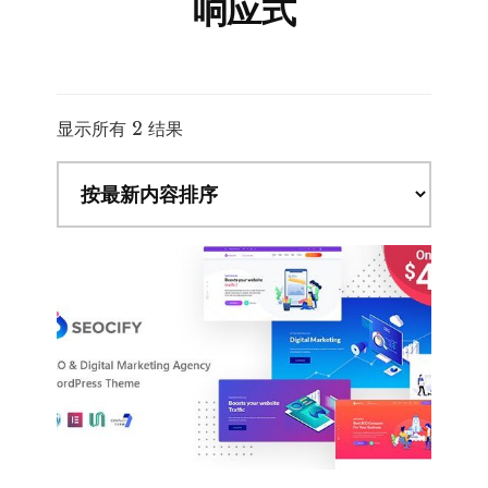
响应式
按
显示所有 2 结果
最
新
内
容
排
序