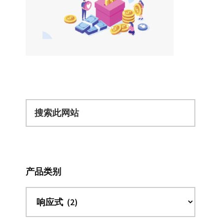
搜
索
此
网
站
产品类别