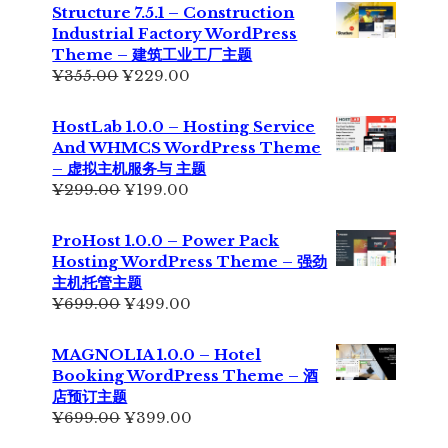
Structure 7.5.1 – Construction
Industrial Factory WordPress
Theme – 建筑工业工厂主题
原
当
¥
355.00
¥
229.00
价
前
为：
价
HostLab 1.0.0 – Hosting Service
¥355.00。
格
And WHMCS WordPress Theme
为：
– 虚拟主机服务与 主题
¥229.00。
原
当
¥
299.00
¥
199.00
价
前
为：
价
ProHost 1.0.0 – Power Pack
¥299.00。
格
Hosting WordPress Theme – 强劲
为：
主机托管主题
¥199.00。
原
当
¥
699.00
¥
499.00
价
前
为：
价
MAGNOLIA 1.0.0 – Hotel
¥699.00。
格
Booking WordPress Theme – 酒
为：
店预订主题
¥499.00。
原
当
¥
699.00
¥
399.00
价
前