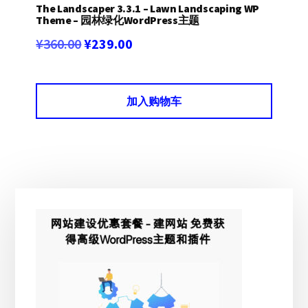
The Landscaper 3.3.1 – Lawn Landscaping WP
Theme – 园林绿化WordPress主题
原
当
¥
360.00
¥
239.00
价
前
为：
价
加入购物车
¥360.00。
格
为：
¥239.00。
主
侧
边
栏