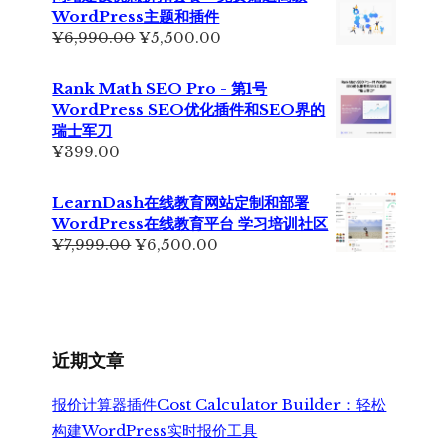
¥2,999.00。
格
WordPress主题和插件
为：
原
当
¥
6,990.00
¥
5,500.00
¥2,350.00。
价
前
为：
价
Rank Math SEO Pro - 第1号
¥6,990.00。
格
WordPress SEO优化插件和SEO界的
为：
瑞士军刀
¥5,500.00。
¥
399.00
LearnDash在线教育网站定制和部署
WordPress在线教育平台 学习培训社区
原
当
¥
7,999.00
¥
6,500.00
价
前
为：
价
¥7,999.00。
格
为：
¥6,500.00。
近期文章
报价计算器插件Cost Calculator Builder：轻松
构建WordPress实时报价工具