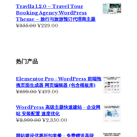
为：
价
Travlla 1.2.0 – Travel Tour
¥699.00。
格
Booking Agency WordPress
为：
Theme – 旅行与旅游预订代理商主题
¥399.00。
原
当
¥
355.00
¥
229.00
价
前
为：
价
¥355.00。
格
为：
¥229.00。
热门产品
Elementor Pro - WordPress 前端拖
拽页面生成器 网页编辑器 (包含模板库)
原
当
¥
699.00
¥
499.00
价
前
为：
价
WordPress 高级主题快速建站 - 企业网
¥699.00。
格
站 安装配置 速度优化
为：
原
当
¥
2,999.00
¥
2,350.00
¥499.00。
价
前
为：
价
网站建设优惠折扣套餐 - 免费赠送高级