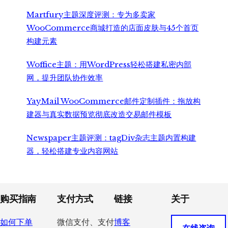
Martfury主题深度评测：专为多卖家
WooCommerce商城打造的店面皮肤与45个首页
构建元素
Woffice主题：用WordPress轻松搭建私密内部
网，提升团队协作效率
YayMail WooCommerce邮件定制插件：拖放构
建器与真实数据预览彻底改造交易邮件模板
Newspaper主题评测：tagDiv杂志主题内置构建
器，轻松搭建专业内容网站
Footer
购买指南
支付方式
链接
关于
如何下单
微信支付、支付
博客
在线咨询