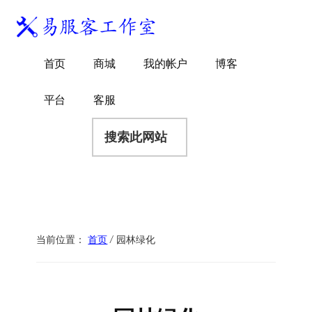
附
跳
跳
跳
过
过
转
加
前
至
到
易
菜
WordPress
往
主
页
首页
商城
我的帐户
博客
服
独
主
侧
脚
单
客
要
边
立
平台
客服
工
内
栏
站
容
搜
作
建
索
室
站
此
服
网
务
站
商
当前位置：
首页
/
园林绿化