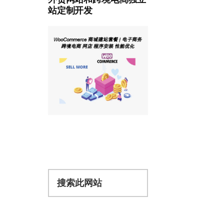
站定制开发
搜
索
此
网