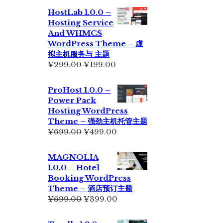
为：
价
HostLab 1.0.0 –
¥355.00。
格
Hosting Service
为：
And WHMCS
¥229.00。
WordPress Theme – 虚
拟主机服务与 主题
原
当
¥
299.00
¥
199.00
价
前
为：
价
ProHost 1.0.0 –
¥299.00。
格
Power Pack
为：
Hosting WordPress
¥199.00。
Theme – 强劲主机托管主题
原
当
¥
699.00
¥
499.00
价
前
为：
价
MAGNOLIA
¥699.00。
格
1.0.0 – Hotel
为：
Booking WordPress
¥499.00。
Theme – 酒店预订主题
原
当
¥
699.00
¥
399.00
价
前
为：
价