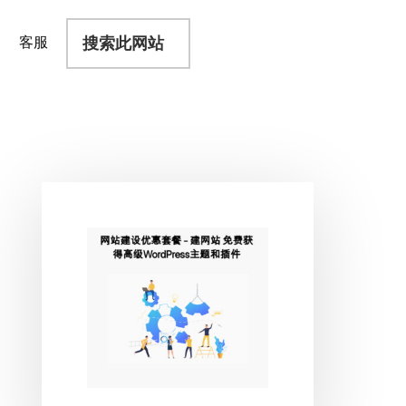
搜
客服
索
此
网
站
主
侧
边
栏