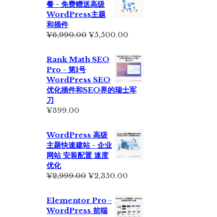
餐 - 免费赠送高级
为：
WordPress主题
¥6,500.00。
和插件
原
当
¥
6,990.00
¥
5,500.00
价
前
为：
价
Rank Math SEO
¥6,990.00。
格
Pro - 第1号
为：
WordPress SEO
¥5,500.00。
优化插件和SEO界的瑞士军
刀
¥
399.00
WordPress 高级
主题快速建站 - 企业
网站 安装配置 速度
优化
原
当
¥
2,999.00
¥
2,350.00
价
前
为：
价
Elementor Pro -
¥2,999.00。
格
WordPress 前端
为：