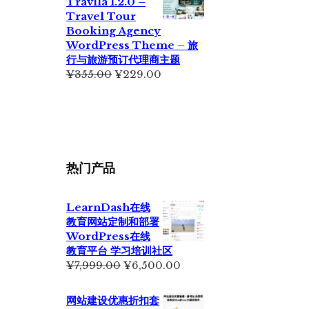
Travlla 1.2.0 –
¥699.00。
格
Travel Tour
为：
Booking Agency
¥399.00。
WordPress Theme – 旅
行与旅游预订代理商主题
原
当
¥
355.00
¥
229.00
价
前
为：
价
¥355.00。
格
为：
¥229.00。
热门产品
LearnDash在线
教育网站定制和部署
WordPress在线
教育平台 学习培训社区
原
当
¥
7,999.00
¥
6,500.00
价
前
为：
价
网站建设优惠折扣套
¥7,999.00。
格