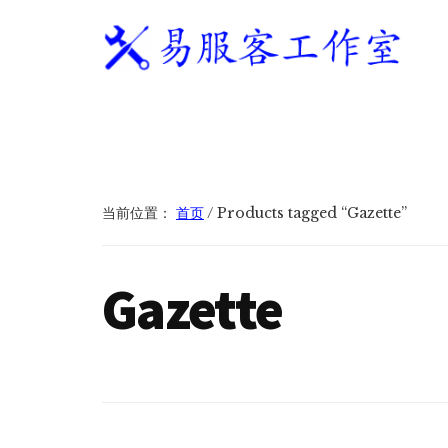
附
跳
跳
跳
过
过
转
加
前
至
到
往
主
页
易
WordPress
菜
主
侧
脚
服
独
要
边
单
客
立
内
栏
工
站
容
作
建
当前位置：
首页
/
Products tagged “Gazette”
室
站
服
Gazette
务
商