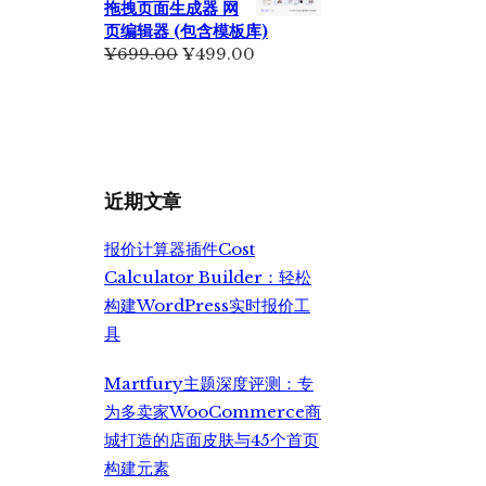
拖拽页面生成器 网
¥2,350.00。
页编辑器 (包含模板库)
原
当
¥
699.00
¥
499.00
价
前
为：
价
¥699.00。
格
为：
¥499.00。
近期文章
报价计算器插件Cost
Calculator Builder：轻松
构建WordPress实时报价工
具
Martfury主题深度评测：专
为多卖家WooCommerce商
城打造的店面皮肤与45个首页
构建元素