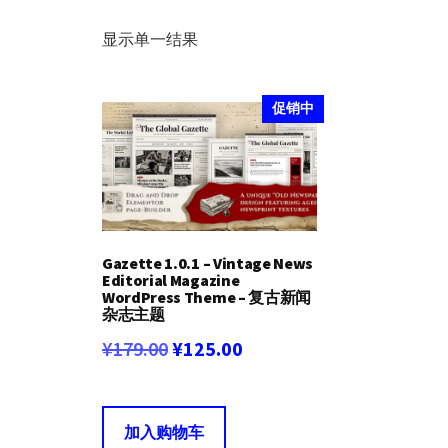
显示单一结果
促销中
Gazette 1.0.1 – Vintage News
Editorial Magazine
WordPress Theme – 复古新闻
杂志主题
原
当
¥
179.00
¥
125.00
价
前
为：
价
加入购物车