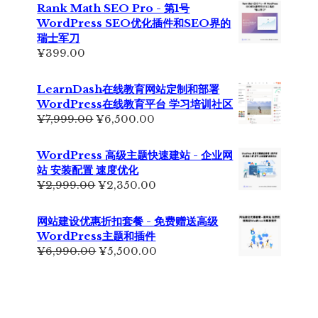
为：
价
Rank Math SEO Pro - 第1号
¥699.00。
格
WordPress SEO优化插件和SEO界的
为：
瑞士军刀
¥499.00。
¥
399.00
LearnDash在线教育网站定制和部署
WordPress在线教育平台 学习培训社区
原
当
¥
7,999.00
¥
6,500.00
价
前
为：
价
WordPress 高级主题快速建站 - 企业网
¥7,999.00。
格
站 安装配置 速度优化
为：
原
当
¥
2,999.00
¥
2,350.00
¥6,500.00。
价
前
为：
价
网站建设优惠折扣套餐 - 免费赠送高级
¥2,999.00。
格
WordPress主题和插件
为：
原
当
¥
6,990.00
¥
5,500.00
¥2,350.00。
价
前
为：
价
¥6,990.00。
格
为：