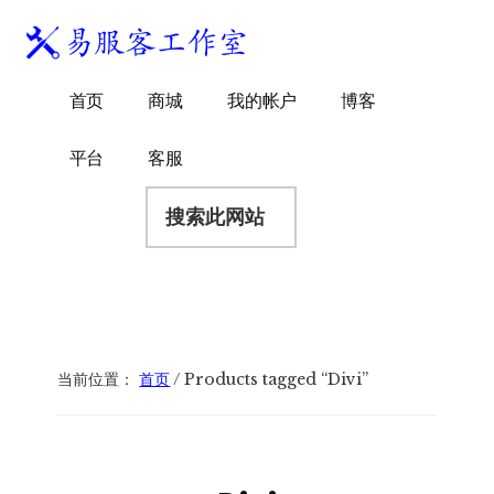
附
跳
跳
跳
过
过
转
加
前
至
到
易
菜
WordPress
往
主
页
首页
商城
我的帐户
博客
服
独
主
侧
脚
单
客
要
边
立
平台
客服
工
内
栏
站
容
搜
作
建
索
室
站
此
服
网
务
站
商
当前位置：
首页
/
Products tagged “Divi”