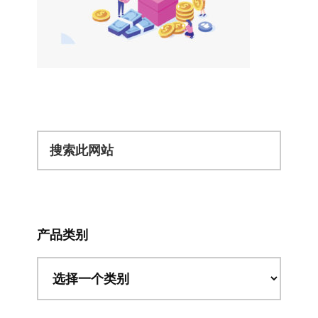
搜
索
此
网
站
产品类别