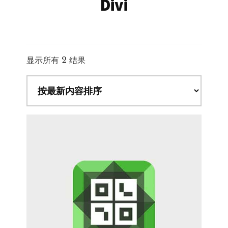
Divi
按
显示所有 2 结果
最
新
内
容
排
序