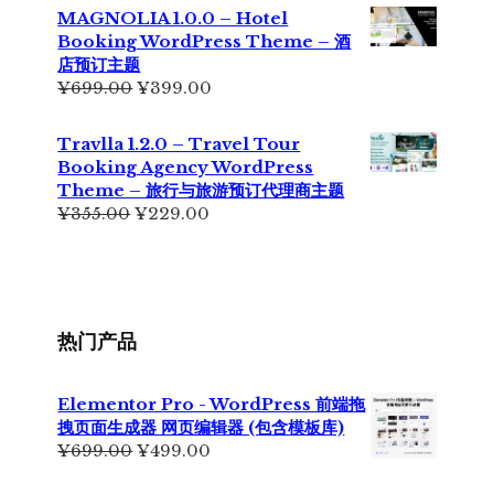
为：
价
MAGNOLIA 1.0.0 – Hotel
¥699.00。
格
Booking WordPress Theme – 酒
为：
店预订主题
¥499.00。
原
当
¥
699.00
¥
399.00
价
前
为：
价
Travlla 1.2.0 – Travel Tour
¥699.00。
格
Booking Agency WordPress
为：
Theme – 旅行与旅游预订代理商主题
¥399.00。
原
当
¥
355.00
¥
229.00
价
前
为：
价
¥355.00。
格
为：
¥229.00。
热门产品
Elementor Pro - WordPress 前端拖
拽页面生成器 网页编辑器 (包含模板库)
原
当
¥
699.00
¥
499.00
价
前