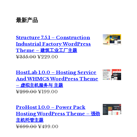
最新产品
Structure 7.5.1 – Construction
Industrial Factory WordPress
Theme – 建筑工业工厂主题
原
当
¥
355.00
¥
229.00
价
前
为：
价
HostLab 1.0.0 – Hosting Service
¥355.00。
格
And WHMCS WordPress Theme
为：
– 虚拟主机服务与 主题
¥229.00。
原
当
¥
299.00
¥
199.00
价
前
为：
价
ProHost 1.0.0 – Power Pack
¥299.00。
格
Hosting WordPress Theme – 强劲
为：
主机托管主题
¥199.00。
原
当
¥
699.00
¥
499.00
价
前