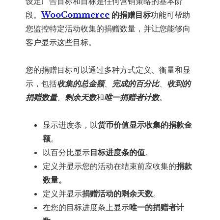
设定广告目标和目标是任何营销策略的基本阶
段。
WooCommerce
的捐赠目标
功能可帮助
您监控特定活动收集的捐赠数量，并让您能够向
客户显示这些目标。
您的捐赠目标可以通过多种方式定义、衡量和显
示，包括
收集的总金额
、
完成的百分比
、
收到的
捐赠数量
、
剩余天数
和
唯一捐赠者计数
。
显示进度条，以
货币价值显示收集的捐款金
额
。
以百分比显示
目标进度条的值
。
定义并显示您的活动在结束前应收集的
捐款
数量。
定义并显示
捐赠活动的剩余天数
。
在您的目标进度条上显示
唯一的捐赠者计