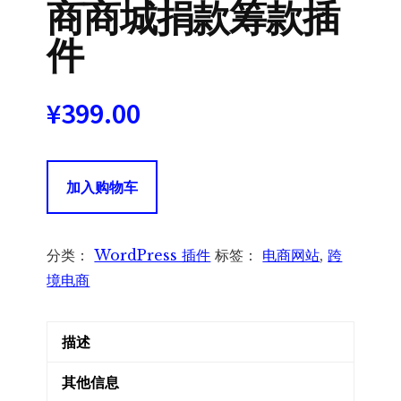
商商城捐款筹款插
件
¥
399.00
Donation
加入购物车
For
WooCommerce
电
分类：
WordPress 插件
标签：
电商网站
,
跨
商
境电商
商
城
描述
捐
款
其他信息
筹