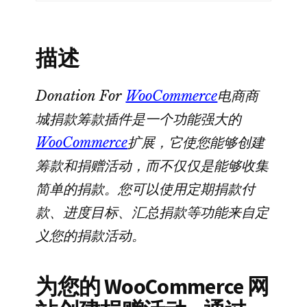
款
插
描述
件
数
量
Donation For
WooCommerce
电商商
城捐款筹款插件是一个功能强大的
WooCommerce
扩展，它使您能够创建
筹款和捐赠活动，而不仅仅是能够收集
简单的捐款。您可以使用定期捐款付
款、进度目标、汇总捐款等功能来自定
义您的捐款活动。
为您的 WooCommerce 网