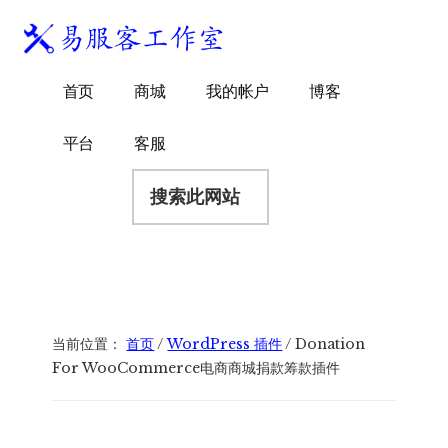
附
跳
跳
跳
过
过
转
加
前
至
到
易
菜
WordPress
往
主
页
首页
商城
我的帐户
博客
服
独
主
侧
脚
单
客
要
边
立
平台
客服
工
内
栏
站
容
搜
作
建
索
室
站
此
服
网
务
站
商
当前位置：
首页
/
WordPress 插件
/
Donation
For WooCommerce电商商城捐款筹款插件