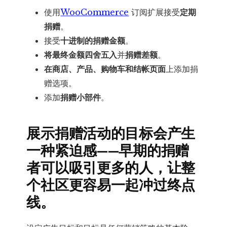
使用
WooCommerce
订阅扩展接受
定期
捐赠
。
接受
十进制的捐赠金额
。
将最终金额四舍五入
并
捐赠差额
。
在商店、产品、购物车和结帐页面
上添加捐
赠选项。
添加
捐赠小部件
。
展示捐赠活动的目标会产生
一种紧迫感——早期的捐赠
者可以吸引更多的人，让整
个社区更容易一起冲过终点
线。