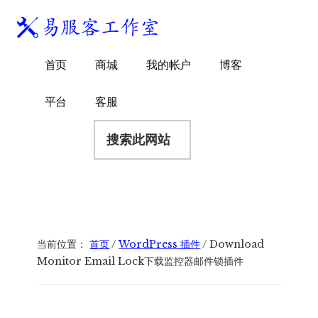
附
跳
跳
跳
过
过
转
加
前
至
到
易
菜
WordPress
往
主
页
首页
商城
我的帐户
博客
服
独
主
侧
脚
单
客
要
边
立
平台
客服
工
内
栏
站
容
搜
作
建
索
室
站
此
服
网
务
站
商
当前位置：
首页
/
WordPress 插件
/
Download
Monitor Email Lock下载监控器邮件锁插件