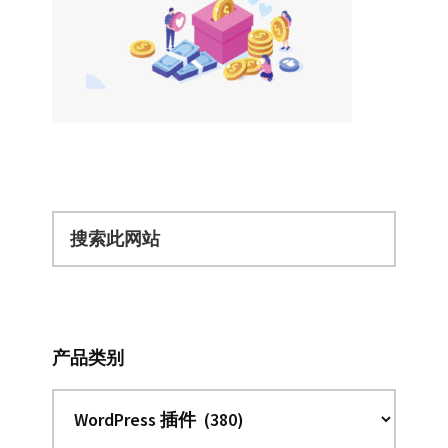
搜
索
此
网
站
产品类别