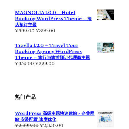
价
前
为：
价
MAGNOLIA 1.0.0 – Hotel
¥699.00。
格
Booking WordPress Theme – 酒
为：
店预订主题
¥499.00。
原
当
¥
699.00
¥
399.00
价
前
为：
价
Travlla 1.2.0 – Travel Tour
¥699.00。
格
Booking Agency WordPress
为：
Theme – 旅行与旅游预订代理商主题
¥399.00。
原
当
¥
355.00
¥
229.00
价
前
为：
价
¥355.00。
格
为：
¥229.00。
热门产品
WordPress 高级主题快速建站 - 企业网
站 安装配置 速度优化
原
当
¥
2,999.00
¥
2,350.00