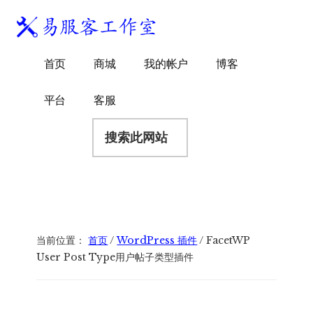
附
跳
跳
跳
过
过
转
加
前
至
到
易
菜
WordPress
往
主
页
首页
商城
我的帐户
博客
服
独
主
侧
脚
单
客
要
边
立
平台
客服
工
内
栏
站
容
搜
作
建
索
室
站
此
服
网
务
站
商
当前位置：
首页
/
WordPress 插件
/
FacetWP
User Post Type用户帖子类型插件