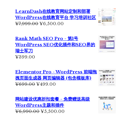
价
前
为：
价
LearnDash在线教育网站定制和部署
¥2,999.00。
格
WordPress在线教育平台 学习培训社区
为：
原
当
¥
7,999.00
¥
6,500.00
¥2,350.00。
价
前
为：
价
Rank Math SEO Pro - 第1号
¥7,999.00。
格
WordPress SEO优化插件和SEO界的
为：
瑞士军刀
¥6,500.00。
¥
399.00
Elementor Pro - WordPress 前端拖
拽页面生成器 网页编辑器 (包含模板库)
原
当
¥
699.00
¥
499.00
价
前
为：
价
网站建设优惠折扣套餐 - 免费赠送高级
¥699.00。
格
WordPress主题和插件
为：
原
当
¥
6,990.00
¥
5,500.00
¥499.00。
价
前
为：
价
¥6,990.00。
格