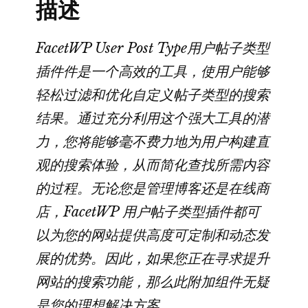
描述
件
数
量
FacetWP User Post Type用户帖子类型
插件件是一个高效的工具，使用户能够
轻松过滤和优化自定义帖子类型的搜索
结果。通过充分利用这个强大工具的潜
力，您将能够毫不费力地为用户构建直
观的搜索体验，从而简化查找所需内容
的过程。无论您是管理博客还是在线商
店，FacetWP 用户帖子类型插件都可
以为您的网站提供高度可定制和动态发
展的优势。因此，如果您正在寻求提升
网站的搜索功能，那么此附加组件无疑
是您的理想解决方案。