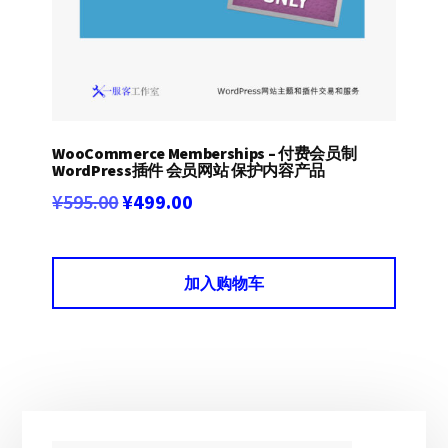
WooCommerce Memberships – 付费会员制
WordPress插件 会员网站 保护内容产品
原
当
¥
595.00
¥
499.00
价
前
为：
价
加入购物车
¥595.00。
格
为：
¥499.00。
主