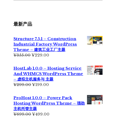
最新产品
Structure 7.5.1 – Construction
Industrial Factory WordPress
Theme – 建筑工业工厂主题
原
当
¥
355.00
¥
229.00
价
前
为：
价
HostLab 1.0.0 – Hosting Service
¥355.00。
格
And WHMCS WordPress Theme
为：
– 虚拟主机服务与 主题
¥229.00。
原
当
¥
299.00
¥
199.00
价
前
为：
价
ProHost 1.0.0 – Power Pack
¥299.00。
格
Hosting WordPress Theme – 强劲
为：
主机托管主题
¥199.00。
原
当
¥
699.00
¥
499.00