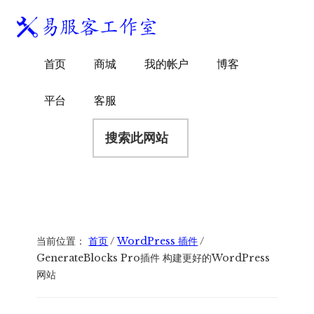
附
跳
跳
跳
过
过
转
加
前
至
到
易
菜
WordPress
往
主
页
首页
商城
我的帐户
博客
服
独
主
侧
脚
单
客
要
边
立
平台
客服
工
内
栏
站
容
搜
作
建
索
室
站
此
服
网
务
站
商
当前位置：
首页
/
WordPress 插件
/
GenerateBlocks Pro插件 构建更好的WordPress
网站