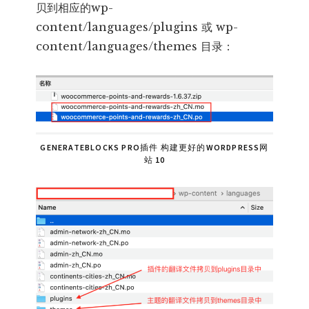
贝到相应的wp-
content/languages/plugins 或 wp-
content/languages/themes 目录：
GENERATEBLOCKS PRO插件 构建更好的WORDPRESS网
站 10