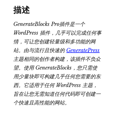
网
描述
站
数
量
GenerateBlocks Pro插件是一个
WordPress 插件，几乎可以完成任何事
情，可让您创建轻量级和多功能的网
站。由与流行且快速的
GeneratePress
主题相同的创作者构建，该插件不负众
望。使用 GenerateBlocks，您只需使
用少量块即可构建几乎任何您需要的东
西。它适用于任何 WordPress 主题，
旨在让您无需知道任何代码即可创建一
个快速且高性能的网站。