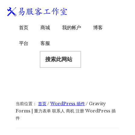
附
跳
跳
跳
过
过
转
加
前
至
到
易
菜
WordPress
往
主
页
首页
商城
我的帐户
博客
服
独
主
侧
脚
单
客
要
边
立
平台
客服
工
内
栏
站
容
搜
作
建
索
室
站
此
服
网
务
站
商
当前位置：
首页
/
WordPress 插件
/
Gravity
Forms | 重力表单 联系人 商机 注册 WordPress 插
件