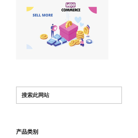
搜
索
此
网
站
产品类别