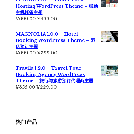
¥299.00。
格
Hosting WordPress Theme – 强劲
为：
主机托管主题
¥199.00。
原
当
¥
699.00
¥
499.00
价
前
为：
价
MAGNOLIA 1.0.0 – Hotel
¥699.00。
格
Booking WordPress Theme – 酒
为：
店预订主题
¥499.00。
原
当
¥
699.00
¥
399.00
价
前
为：
价
Travlla 1.2.0 – Travel Tour
¥699.00。
格
Booking Agency WordPress
为：
Theme – 旅行与旅游预订代理商主题
¥399.00。
原
当
¥
355.00
¥
229.00
价
前
为：
价
¥355.00。
格
为：
¥229.00。
热门产品