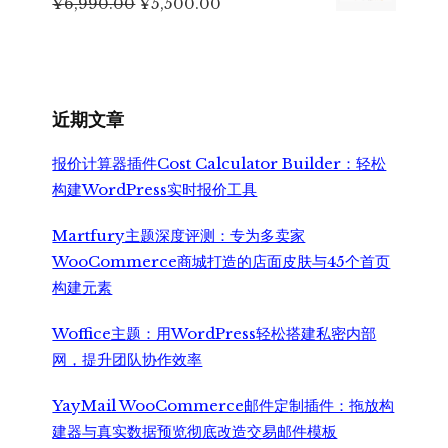
原
当
¥
6,990.00
¥
5,500.00
¥499.00。
价
前
为：
价
¥6,990.00。
格
为：
¥5,500.00。
近期文章
报价计算器插件Cost Calculator Builder：轻松
构建WordPress实时报价工具
Martfury主题深度评测：专为多卖家
WooCommerce商城打造的店面皮肤与45个首页
构建元素
Woffice主题：用WordPress轻松搭建私密内部
网，提升团队协作效率
YayMail WooCommerce邮件定制插件：拖放构
建器与真实数据预览彻底改造交易邮件模板