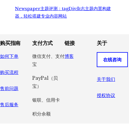
Newspaper主题评测：tagDiv杂志主题内置构建
器，轻松搭建专业内容网站
Footer
购买指南
支付方式
链接
关于
如何下单
微信支付、支付
博客
在线咨询
宝
购买流程
PayPal（贝
关于我们
宝）
售前问题
授权协议
银联、信用卡
售后服务
积分余额