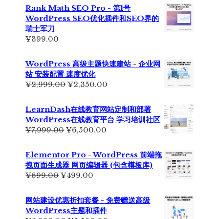
Rank Math SEO Pro - 第1号
WordPress SEO优化插件和SEO界的
瑞士军刀
¥
399.00
WordPress 高级主题快速建站 - 企业网
站 安装配置 速度优化
原
当
¥
2,999.00
¥
2,350.00
价
前
为：
价
LearnDash在线教育网站定制和部署
¥2,999.00。
格
WordPress在线教育平台 学习培训社区
为：
原
当
¥
7,999.00
¥
6,500.00
¥2,350.00。
价
前
为：
价
Elementor Pro - WordPress 前端拖
¥7,999.00。
格
拽页面生成器 网页编辑器 (包含模板库)
为：
原
当
¥
699.00
¥
499.00
¥6,500.00。
价
前
为：
价
网站建设优惠折扣套餐 - 免费赠送高级
¥699.00。
格
WordPress主题和插件
为：