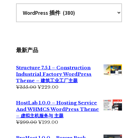
最新产品
Structure 7.5.1 – Construction
Industrial Factory WordPress
Theme – 建筑工业工厂主题
原
当
¥
355.00
¥
229.00
价
前
为：
价
HostLab 1.0.0 – Hosting Service
¥355.00。
格
And WHMCS WordPress Theme
为：
– 虚拟主机服务与 主题
¥229.00。
原
当
¥
299.00
¥
199.00
价
前
为：
价
ProHost 1.0.0 – Power Pack