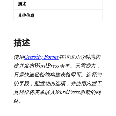
描述
单
联
其他信息
系
人
商
描述
机
注
册
使用
Gravity Forms
在短短几分钟内构
WordPress
建并发布WordPress表单。无需费力，
插
只需快速轻松地构建表格即可。选择您
件
的字段，配置您的选项，并使用内置工
数
具轻松将表单嵌入WordPress驱动的网
量
站。