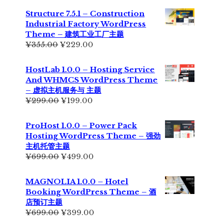
Structure 7.5.1 – Construction
Industrial Factory WordPress
Theme – 建筑工业工厂主题
原
当
¥
355.00
¥
229.00
价
前
为：
价
HostLab 1.0.0 – Hosting Service
¥355.00。
格
And WHMCS WordPress Theme
为：
– 虚拟主机服务与 主题
¥229.00。
原
当
¥
299.00
¥
199.00
价
前
为：
价
ProHost 1.0.0 – Power Pack
¥299.00。
格
Hosting WordPress Theme – 强劲
为：
主机托管主题
¥199.00。
原
当
¥
699.00
¥
499.00
价
前
为：
价
MAGNOLIA 1.0.0 – Hotel
¥699.00。
格
Booking WordPress Theme – 酒
为：
店预订主题
¥499.00。
原
当
¥
699.00
¥
399.00