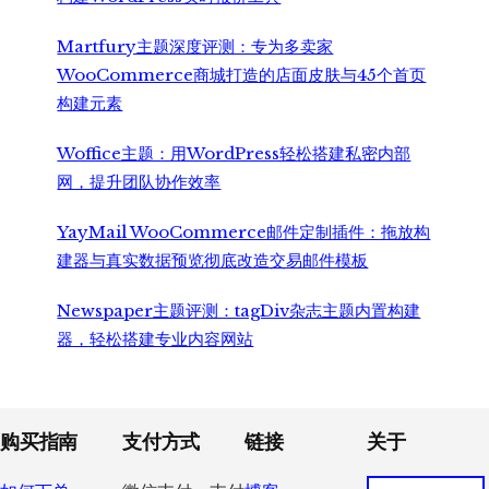
Martfury主题深度评测：专为多卖家
WooCommerce商城打造的店面皮肤与45个首页
构建元素
Woffice主题：用WordPress轻松搭建私密内部
网，提升团队协作效率
YayMail WooCommerce邮件定制插件：拖放构
建器与真实数据预览彻底改造交易邮件模板
Newspaper主题评测：tagDiv杂志主题内置构建
器，轻松搭建专业内容网站
Footer
购买指南
支付方式
链接
关于