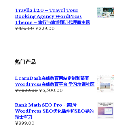
价
前
为：
价
Travlla 1.2.0 – Travel Tour
¥699.00。
格
Booking Agency WordPress
为：
Theme – 旅行与旅游预订代理商主题
¥399.00。
原
当
¥
355.00
¥
229.00
价
前
为：
价
¥355.00。
格
为：
¥229.00。
热门产品
LearnDash在线教育网站定制和部署
WordPress在线教育平台 学习培训社区
原
当
¥
7,999.00
¥
6,500.00
价
前
为：
价
Rank Math SEO Pro - 第1号
¥7,999.00。
格
WordPress SEO优化插件和SEO界的
为：
瑞士军刀
¥6,500.00。
¥
399.00