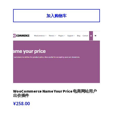
价
前
为：
价
加入购物车
¥595.00。
格
为：
¥499.00。
WooCommerce Name Your Price 电商网站用户
出价插件
¥
258.00