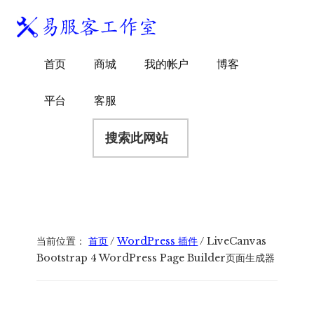
附
跳
跳
跳
过
过
转
加
前
至
到
易
菜
WordPress
往
主
页
首页
商城
我的帐户
博客
服
独
主
侧
脚
单
客
要
边
立
平台
客服
工
内
栏
站
容
搜
作
建
索
室
站
此
服
网
务
站
商
当前位置：
首页
/
WordPress 插件
/
LiveCanvas
Bootstrap 4 WordPress Page Builder页面生成器