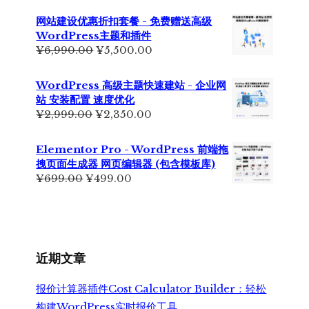
网站建设优惠折扣套餐 - 免费赠送高级
WordPress主题和插件
原
当
¥
6,990.00
¥
5,500.00
价
前
为：
价
WordPress 高级主题快速建站 - 企业网
¥6,990.00。
格
站 安装配置 速度优化
为：
原
当
¥
2,999.00
¥
2,350.00
¥5,500.00。
价
前
为：
价
Elementor Pro - WordPress 前端拖
¥2,999.00。
格
拽页面生成器 网页编辑器 (包含模板库)
为：
原
当
¥
699.00
¥
499.00
¥2,350.00。
价
前
为：
价
¥699.00。
格
为：
¥499.00。
近期文章
报价计算器插件Cost Calculator Builder：轻松
构建WordPress实时报价工具