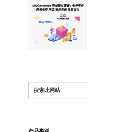
搜
索
此
网
站
产品类别