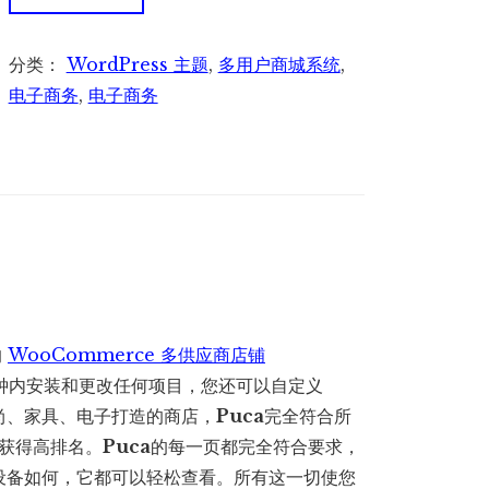
Optimized
Mobile
分类：
WordPress 主题
,
多用户商城系统
,
WooCommerce
电子商务
,
电子商务
Theme
优
化
的
移
动
电
商
的
WooCommerce 多供应商店铺
网
几分钟内安装和更改任何项目，您还可以自定义
站
尚、家具、电子打造的商店，
Puca
完全符合所
主
上获得高排名。
Puca
的每一页都完全符合要求，
题
设备如何，它都可以轻松查看。所有这一切使您
数