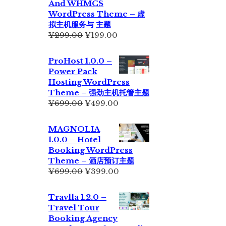
And WHMCS
¥229.00。
WordPress Theme – 虚
拟主机服务与 主题
原
当
¥
299.00
¥
199.00
价
前
为：
价
ProHost 1.0.0 –
¥299.00。
格
Power Pack
为：
Hosting WordPress
¥199.00。
Theme – 强劲主机托管主题
原
当
¥
699.00
¥
499.00
价
前
为：
价
MAGNOLIA
¥699.00。
格
1.0.0 – Hotel
为：
Booking WordPress
¥499.00。
Theme – 酒店预订主题
原
当
¥
699.00
¥
399.00
价
前
为：
价
Travlla 1.2.0 –
¥699.00。
格
Travel Tour
为：
Booking Agency
¥399.00。