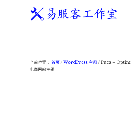
附
跳
跳
跳
过
过
转
加
前
至
到
往
主
页
易
WordPress
菜
主
侧
脚
服
独
要
边
单
客
立
内
栏
工
站
容
作
建
当前位置：
首页
/
WordPress 主题
/
Puca – Opti
室
站
电商网站主题
服
务
商