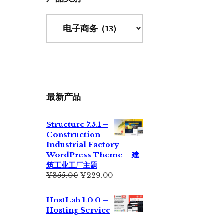
最新产品
Structure 7.5.1 –
Construction
Industrial Factory
WordPress Theme – 建
筑工业工厂主题
原
当
¥
355.00
¥
229.00
价
前
为：
价
HostLab 1.0.0 –
¥355.00。
格
Hosting Service
为：