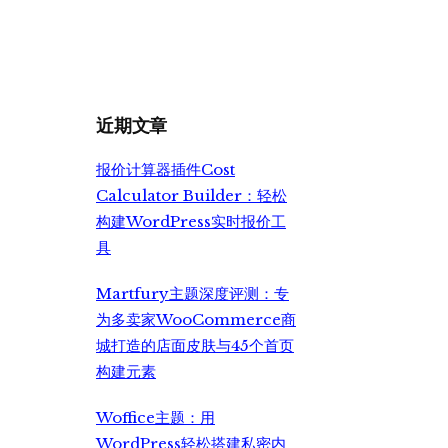
价
前
为：
价
¥2,999.00。
格
为：
¥2,350.00。
近期文章
报价计算器插件Cost
Calculator Builder：轻松
构建WordPress实时报价工
具
Martfury主题深度评测：专
为多卖家WooCommerce商
城打造的店面皮肤与45个首页
构建元素
Woffice主题：用
WordPress轻松搭建私密内