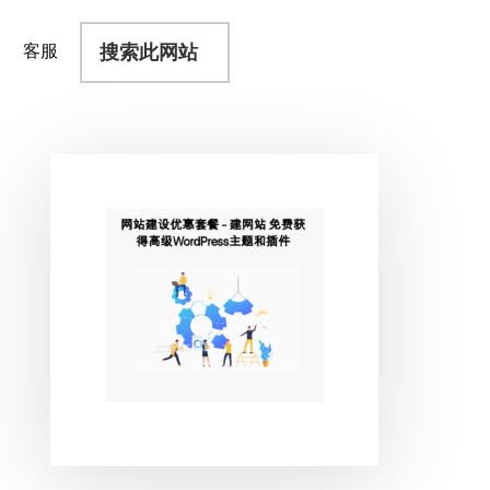
搜
客服
索
此
网
站
主
侧
边
栏