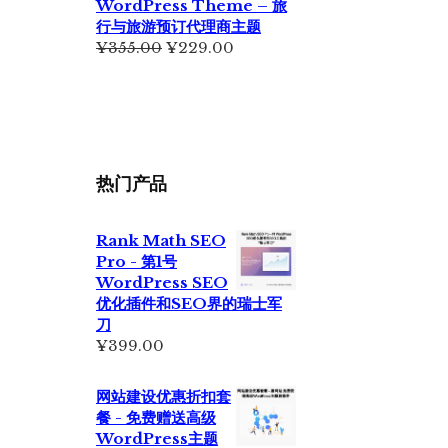
WordPress Theme – 旅
行与旅游预订代理商主题
原
当
¥
355.00
¥
229.00
价
前
为：
价
¥355.00。
格
为：
¥229.00。
热门产品
Rank Math SEO
Pro - 第1号
WordPress SEO
优化插件和SEO界的瑞士军
刀
¥
399.00
网站建设优惠折扣套
餐 - 免费赠送高级
WordPress主题