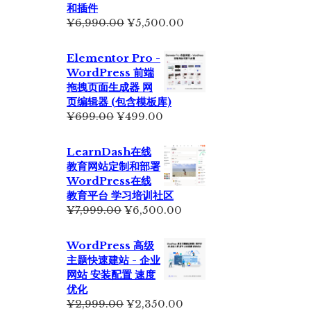
和插件
原
当
¥
6,990.00
¥
5,500.00
价
前
为：
价
Elementor Pro -
¥6,990.00。
格
WordPress 前端
为：
拖拽页面生成器 网
¥5,500.00。
页编辑器 (包含模板库)
原
当
¥
699.00
¥
499.00
价
前
为：
价
LearnDash在线
¥699.00。
格
教育网站定制和部署
为：
WordPress在线
¥499.00。
教育平台 学习培训社区
原
当
¥
7,999.00
¥
6,500.00
价
前
为：
价
WordPress 高级
¥7,999.00。
格
主题快速建站 - 企业
为：
网站 安装配置 速度
¥6,500.00。
优化
原
当
¥
2,999.00
¥
2,350.00