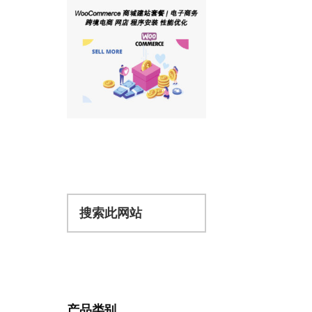
搜
索
此
网
站
产品类别