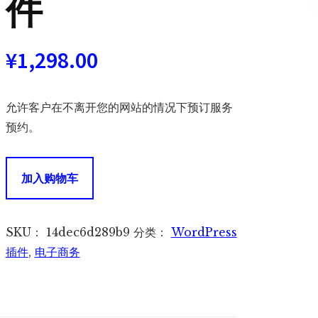
件
¥
1,298.00
允许客户在不离开您的网站的情况下预订服务
预约。
WooCommerce
加入购物车
Bookings
电
商
SKU：
14dec6d289b9
分类：
WordPress
网
插件
,
电子商务
站
预
订