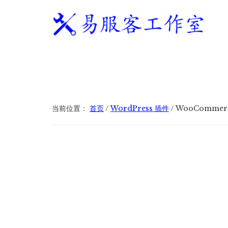
附
跳
跳
跳
过
过
转
加
前
至
到
往
主
页
易
WordPress
菜
主
侧
脚
服
独
要
边
单
客
立
内
栏
工
站
容
作
建
当前位置：
首页
/
WordPress 插件
/
WooCommer
室
站
服
务
商