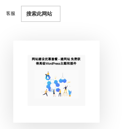
搜
客服
索
此
网
站
主
侧
边
栏