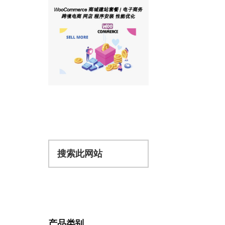
搜
索
此
网
站
产品类别