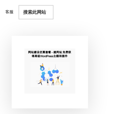
搜
客服
索
此
网
站
主
侧
边
栏