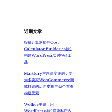
价
前
为：
价
¥7,999.00。
格
为：
¥6,500.00。
近期文章
报价计算器插件Cost
Calculator Builder：轻松
构建WordPress实时报价工
具
Martfury主题深度评测：专
为多卖家WooCommerce商
城打造的店面皮肤与45个首页
构建元素
Woffice主题：用
WordPress轻松搭建私密内