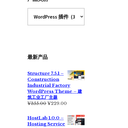
最新产品
Structure 7.5.1 –
Construction
Industrial Factory
WordPress Theme – 建
筑工业工厂主题
原
当
¥
355.00
¥
229.00
价
前
为：
价
HostLab 1.0.0 –
¥355.00。
格
Hosting Service
为：