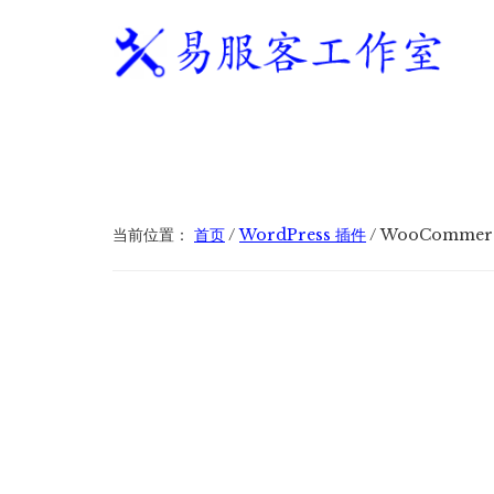
附
跳
跳
跳
过
过
转
加
前
至
到
往
主
页
易
WordPress
菜
主
侧
脚
服
独
要
边
单
客
立
内
栏
工
站
容
作
建
当前位置：
首页
/
WordPress 插件
/
WooCommerc
室
站
服
务
商