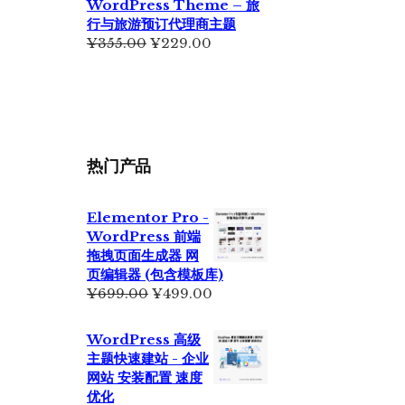
WordPress Theme – 旅
行与旅游预订代理商主题
原
当
¥
355.00
¥
229.00
价
前
为：
价
¥355.00。
格
为：
¥229.00。
热门产品
Elementor Pro -
WordPress 前端
拖拽页面生成器 网
页编辑器 (包含模板库)
原
当
¥
699.00
¥
499.00
价
前
为：
价
WordPress 高级
¥699.00。
格
主题快速建站 - 企业
为：
网站 安装配置 速度
¥499.00。
优化