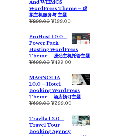
And WHMCS
¥229.00。
WordPress Theme – 虚
拟主机服务与 主题
原
当
¥
299.00
¥
199.00
价
前
为：
价
ProHost 1.0.0 –
¥299.00。
格
Power Pack
为：
Hosting WordPress
¥199.00。
Theme – 强劲主机托管主题
原
当
¥
699.00
¥
499.00
价
前
为：
价
MAGNOLIA
¥699.00。
格
1.0.0 – Hotel
为：
Booking WordPress
¥499.00。
Theme – 酒店预订主题
原
当
¥
699.00
¥
399.00
价
前
为：
价
Travlla 1.2.0 –
¥699.00。
格
Travel Tour
为：
Booking Agency
¥399.00。