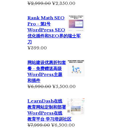
原
当
¥
2,999.00
¥
2,350.00
价
前
为：
价
Rank Math SEO
¥2,999.00。
格
Pro - 第1号
为：
WordPress SEO
¥2,350.00。
优化插件和SEO界的瑞士军
刀
¥
399.00
网站建设优惠折扣套
餐 - 免费赠送高级
WordPress主题
和插件
原
当
¥
6,990.00
¥
5,500.00
价
前
为：
价
LearnDash在线
¥6,990.00。
格
教育网站定制和部署
为：
WordPress在线
¥5,500.00。
教育平台 学习培训社区
原
当
¥
7,999.00
¥
6,500.00