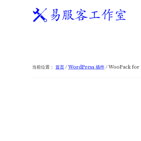
附
跳
跳
跳
过
过
转
加
前
至
到
往
主
页
易
WordPress
菜
主
侧
脚
服
独
要
边
单
客
立
内
栏
工
站
容
作
建
当前位置：
首页
/
WordPress 插件
/
WooPack for 
室
站
服
务
商