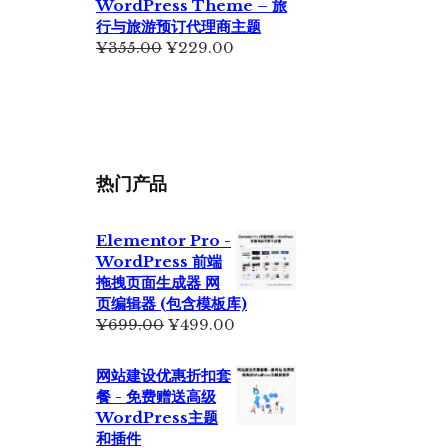
WordPress Theme – 旅
行与旅游预订代理商主题
原
当
¥
355.00
¥
229.00
价
前
为：
价
¥355.00。
格
为：
¥229.00。
热门产品
Elementor Pro -
WordPress 前端
拖拽页面生成器 网
页编辑器 (包含模板库)
原
当
¥
699.00
¥
499.00
价
前
为：
价
网站建设优惠折扣套
¥699.00。
格
餐 - 免费赠送高级
为：
WordPress主题
¥499.00。
和插件