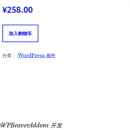
¥
258.00
WooPack
加入购物车
for
Beaver
Builder
分类：
WordPress 插件
插
件
数
量
WPBeaverAddons 开发