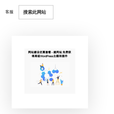
搜
客服
索
此
网
站
主
侧
边
栏