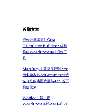
价
前
为：
价
¥2,999.00。
格
为：
¥2,350.00。
近期文章
报价计算器插件Cost
Calculator Builder：轻松
构建WordPress实时报价工
具
Martfury主题深度评测：专
为多卖家WooCommerce商
城打造的店面皮肤与45个首页
构建元素
Woffice主题：用
WordPress轻松搭建私密内