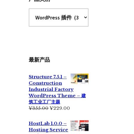
最新产品
Structure 7.5.1 –
Construction
Industrial Factory
WordPress Theme – 建
筑工业工厂主题
原
当
¥
355.00
¥
229.00
价
前
为：
价
HostLab 1.0.0 –
¥355.00。
格
Hosting Service
为：