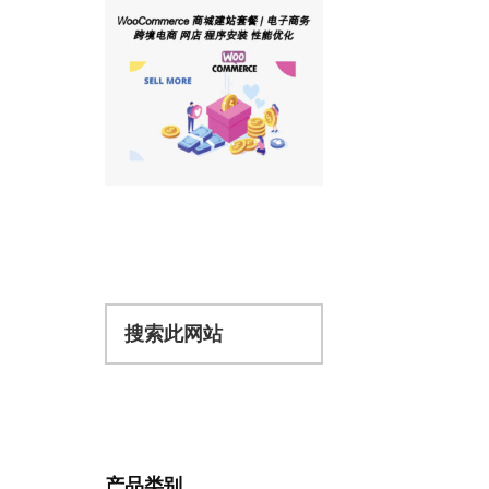
搜
索
此
网
站
产品类别