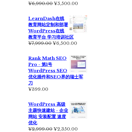
原
当
¥
6,990.00
¥
5,500.00
价
前
为：
价
LearnDash在线
¥6,990.00。
格
教育网站定制和部署
为：
WordPress在线
¥5,500.00。
教育平台 学习培训社区
原
当
¥
7,999.00
¥
6,500.00
价
前
为：
价
Rank Math SEO
¥7,999.00。
格
Pro - 第1号
为：
WordPress SEO
¥6,500.00。
优化插件和SEO界的瑞士军
刀
¥
399.00
WordPress 高级
主题快速建站 - 企业
网站 安装配置 速度
优化
原
当
¥
2,999.00
¥
2,350.00