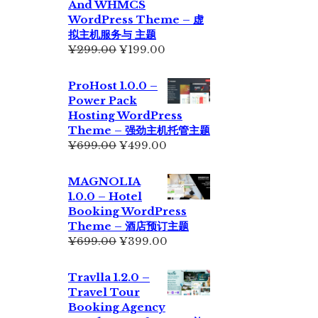
And WHMCS
¥229.00。
WordPress Theme – 虚
拟主机服务与 主题
原
当
¥
299.00
¥
199.00
价
前
为：
价
ProHost 1.0.0 –
¥299.00。
格
Power Pack
为：
Hosting WordPress
¥199.00。
Theme – 强劲主机托管主题
原
当
¥
699.00
¥
499.00
价
前
为：
价
MAGNOLIA
¥699.00。
格
1.0.0 – Hotel
为：
Booking WordPress
¥499.00。
Theme – 酒店预订主题
原
当
¥
699.00
¥
399.00
价
前
为：
价
Travlla 1.2.0 –
¥699.00。
格
Travel Tour
为：
Booking Agency
¥399.00。