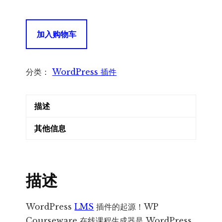
WP
加入购物车
Courseware
WordPress
在
分类：
WordPress 插件
线
课
描述
程
生
其他信息
成
器
数
描述
量
WordPress
LMS
插件的起源！WP
Courseware 在线课程生成器是 WordPress