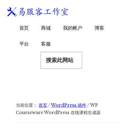
附
跳
跳
跳
过
过
转
加
前
至
到
易
菜
WordPress
往
主
页
首页
商城
我的帐户
博客
服
独
主
侧
脚
单
客
要
边
立
平台
客服
工
内
栏
站
容
搜
作
建
索
室
站
此
服
网
务
站
商
当前位置：
首页
/
WordPress 插件
/
WP
Courseware WordPress 在线课程生成器