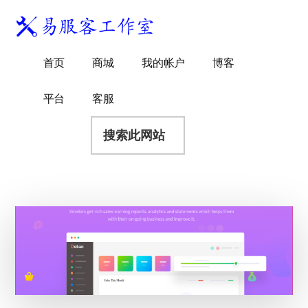
附
跳
跳
跳
过
过
转
加
前
至
到
易
菜
WordPress
往
主
页
首页
商城
我的帐户
博客
服
独
主
侧
脚
单
客
要
边
立
平台
客服
工
内
栏
站
容
搜
作
建
索
室
站
此
服
网
务
站
商