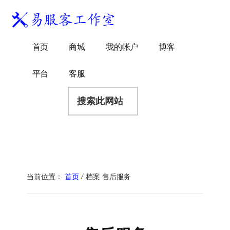
附
跳
跳
跳
过
过
转
加
前
至
到
易
菜
WordPress
往
主
页
首页
商城
我的帐户
博客
服
独
主
侧
脚
单
客
要
边
立
平台
客服
工
内
栏
站
容
搜
作
建
索
室
站
此
服
网
务
站
商
当前位置：
首页
/
档案 售后服务