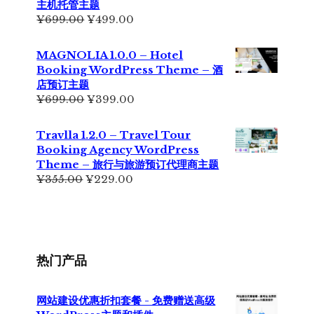
主机托管主题
¥199.00。
原
当
¥
699.00
¥
499.00
价
前
为：
价
MAGNOLIA 1.0.0 – Hotel
¥699.00。
格
Booking WordPress Theme – 酒
为：
店预订主题
¥499.00。
原
当
¥
699.00
¥
399.00
价
前
为：
价
Travlla 1.2.0 – Travel Tour
¥699.00。
格
Booking Agency WordPress
为：
Theme – 旅行与旅游预订代理商主题
¥399.00。
原
当
¥
355.00
¥
229.00
价
前
为：
价
¥355.00。
格
为：
¥229.00。
热门产品
网站建设优惠折扣套餐 - 免费赠送高级