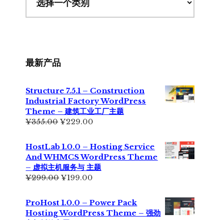
最新产品
Structure 7.5.1 – Construction
Industrial Factory WordPress
Theme – 建筑工业工厂主题
原
当
¥
355.00
¥
229.00
价
前
为：
价
HostLab 1.0.0 – Hosting Service
¥355.00。
格
And WHMCS WordPress Theme
为：
– 虚拟主机服务与 主题
¥229.00。
原
当
¥
299.00
¥
199.00
价
前
为：
价
ProHost 1.0.0 – Power Pack
¥299.00。
格
Hosting WordPress Theme – 强劲
为：