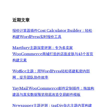
为：
价
¥7,999.00。
格
为：
¥6,500.00。
近期文章
报价计算器插件Cost Calculator Builder：轻松
构建WordPress实时报价工具
Martfury主题深度评测：专为多卖家
WooCommerce商城打造的店面皮肤与45个首页
构建元素
Woffice主题：用WordPress轻松搭建私密内部
网，提升团队协作效率
YayMail WooCommerce邮件定制插件：拖放构
建器与真实数据预览彻底改造交易邮件模板
Newspaper主题评测：tagDiv杂志主题内置构建