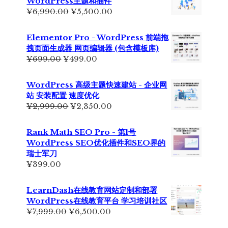
WordPress主题和插件
原
当
¥
6,990.00
¥
5,500.00
价
前
为：
价
Elementor Pro - WordPress 前端拖
¥6,990.00。
格
拽页面生成器 网页编辑器 (包含模板库)
为：
原
当
¥
699.00
¥
499.00
¥5,500.00。
价
前
为：
价
WordPress 高级主题快速建站 - 企业网
¥699.00。
格
站 安装配置 速度优化
为：
原
当
¥
2,999.00
¥
2,350.00
¥499.00。
价
前
为：
价
Rank Math SEO Pro - 第1号
¥2,999.00。
格
WordPress SEO优化插件和SEO界的
为：
瑞士军刀
¥2,350.00。
¥
399.00
LearnDash在线教育网站定制和部署
WordPress在线教育平台 学习培训社区
原
当
¥
7,999.00
¥
6,500.00
价
前