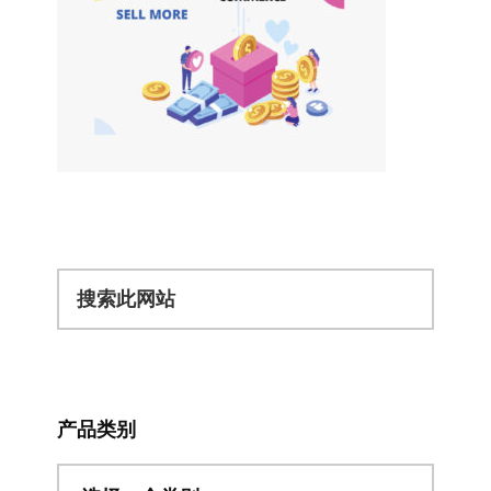
搜
索
此
网
站
产品类别