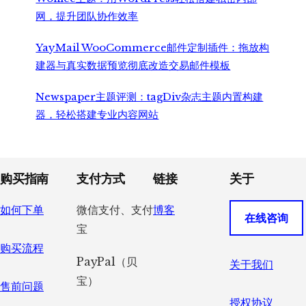
网，提升团队协作效率
YayMail WooCommerce邮件定制插件：拖放构
建器与真实数据预览彻底改造交易邮件模板
Newspaper主题评测：tagDiv杂志主题内置构建
器，轻松搭建专业内容网站
Footer
购买指南
支付方式
链接
关于
如何下单
微信支付、支付
博客
在线咨询
宝
购买流程
PayPal（贝
关于我们
宝）
售前问题
授权协议