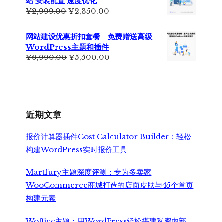
站 安装配置 速度优化
原
当
¥
2,999.00
¥
2,350.00
价
前
为：
价
网站建设优惠折扣套餐 - 免费赠送高级
¥2,999.00。
格
WordPress主题和插件
为：
原
当
¥
6,990.00
¥
5,500.00
¥2,350.00。
价
前
为：
价
¥6,990.00。
格
为：
¥5,500.00。
近期文章
报价计算器插件Cost Calculator Builder：轻松
构建WordPress实时报价工具
Martfury主题深度评测：专为多卖家
WooCommerce商城打造的店面皮肤与45个首页
构建元素
Woffice主题：用WordPress轻松搭建私密内部