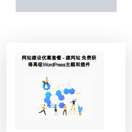
主
侧
边
栏