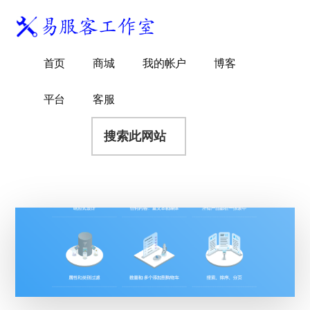
附
跳
跳
跳
过
过
转
加
前
至
到
易
菜
WordPress
往
主
页
首页
商城
我的帐户
博客
服
独
主
侧
脚
单
客
要
边
立
平台
客服
工
内
栏
站
容
搜
作
建
索
室
站
此
服
网
务
站
商