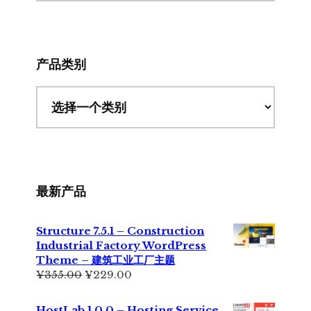
此
网
站
产品类别
最新产品
Structure 7.5.1 – Construction
Industrial Factory WordPress
Theme – 建筑工业工厂主题
原
当
¥
355.00
¥
229.00
价
前
为：
价
HostLab 1.0.0 – Hosting Service