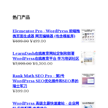
¥355.00。
格
为：
¥229.00。
热门产品
Elementor Pro - WordPress 前端拖
拽页面生成器 网页编辑器 (包含模板库)
原
当
¥
699.00
¥
499.00
价
前
为：
价
LearnDash在线教育网站定制和部署
¥699.00。
格
WordPress在线教育平台 学习培训社区
为：
原
当
¥
7,999.00
¥
6,500.00
¥499.00。
价
前
为：
价
Rank Math SEO Pro - 第1号
¥7,999.00。
格
WordPress SEO优化插件和SEO界的
为：
瑞士军刀
¥6,500.00。
¥
399.00
WordPress 高级主题快速建站 - 企业网