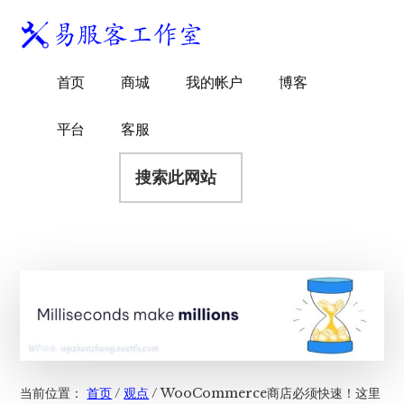
附
跳
跳
跳
过
过
转
加
前
至
到
易
菜
WordPress
往
主
页
首页
商城
我的帐户
博客
服
独
主
侧
脚
单
客
要
边
立
平台
客服
工
内
栏
站
容
搜
作
建
索
室
站
此
服
网
务
站
商
当前位置：
首页
/
观点
/
WooCommerce商店必须快速！这里