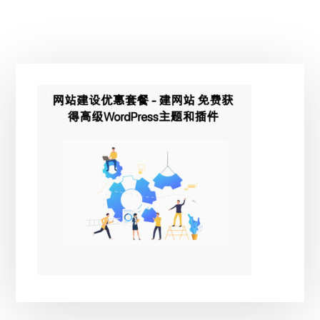
主
侧
边
栏