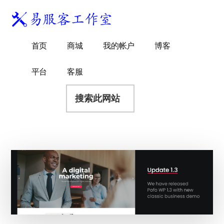
附
跳
跳
跳
过
过
转
加
前
至
到
易
菜
WordPress
往
主
页
首页
商城
我的帐户
博客
服
独
主
侧
脚
单
客
要
边
立
平台
客服
工
内
栏
站
容
搜
作
建
索
室
站
此
服
网
务
站
商