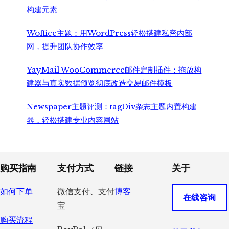
构建元素
Woffice主题：用WordPress轻松搭建私密内部
网，提升团队协作效率
YayMail WooCommerce邮件定制插件：拖放构
建器与真实数据预览彻底改造交易邮件模板
Newspaper主题评测：tagDiv杂志主题内置构建
器，轻松搭建专业内容网站
Footer
购买指南
支付方式
链接
关于
如何下单
微信支付、支付
博客
在线咨询
宝
购买流程