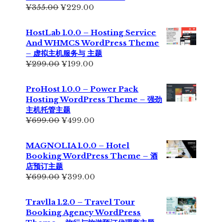
原
当
¥
355.00
¥
229.00
价
前
为：
价
HostLab 1.0.0 – Hosting Service
¥355.00。
格
And WHMCS WordPress Theme
为：
– 虚拟主机服务与 主题
¥229.00。
原
当
¥
299.00
¥
199.00
价
前
为：
价
ProHost 1.0.0 – Power Pack
¥299.00。
格
Hosting WordPress Theme – 强劲
为：
主机托管主题
¥199.00。
原
当
¥
699.00
¥
499.00
价
前
为：
价
MAGNOLIA 1.0.0 – Hotel
¥699.00。
格
Booking WordPress Theme – 酒
为：
店预订主题
¥499.00。
原
当
¥
699.00
¥
399.00
价
前
为：
价
Travlla 1.2.0 – Travel Tour
¥699.00。
格
Booking Agency WordPress
为：