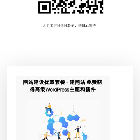
主
侧
边
栏