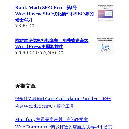
为：
价
Rank Math SEO Pro - 第1号
¥699.00。
格
WordPress SEO优化插件和SEO界的
为：
瑞士军刀
¥499.00。
¥
399.00
网站建设优惠折扣套餐 - 免费赠送高级
WordPress主题和插件
原
当
¥
6,990.00
¥
5,500.00
价
前
为：
价
¥6,990.00。
格
为：
¥5,500.00。
近期文章
报价计算器插件Cost Calculator Builder：轻松
构建WordPress实时报价工具
Martfury主题深度评测：专为多卖家
WooCommerce商城打造的店面皮肤与45个首页