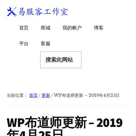
附
跳
跳
跳
过
过
转
加
前
至
到
易
菜
WordPress
往
主
页
首页
商城
我的帐户
博客
服
独
主
侧
脚
单
客
要
边
立
平台
客服
工
内
栏
站
容
搜
作
建
索
室
站
此
服
网
务
站
商
当前位置：
首页
/
更新
/
WP布道师更新 – 2019年4月25日
WP布道师更新 – 2019
年4月25日