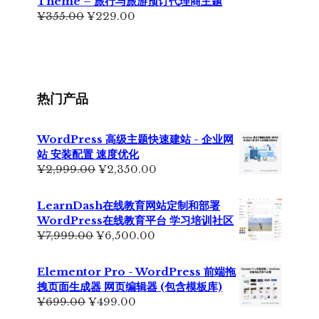
Theme – 旅行与旅游预订代理商主题
¥399.00。
原
当
¥
355.00
¥
229.00
价
前
为：
价
¥355.00。
格
为：
¥229.00。
热门产品
WordPress 高级主题快速建站 - 企业网
站 安装配置 速度优化
原
当
¥
2,999.00
¥
2,350.00
价
前
为：
价
LearnDash在线教育网站定制和部署
¥2,999.00。
格
WordPress在线教育平台 学习培训社区
为：
原
当
¥
7,999.00
¥
6,500.00
¥2,350.00。
价
前
为：
价
Elementor Pro - WordPress 前端拖
¥7,999.00。
格
拽页面生成器 网页编辑器 (包含模板库)
为：
原
当
¥
699.00
¥
499.00
¥6,500.00。
价
前