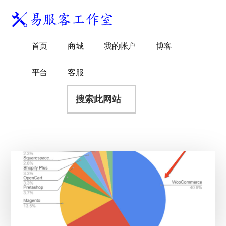
附
跳
跳
跳
过
过
转
加
前
至
到
易
菜
WordPress
往
主
页
首页
商城
我的帐户
博客
服
独
主
侧
脚
单
客
要
边
立
平台
客服
工
内
栏
站
容
搜
作
建
索
室
站
此
服
网
务
站
商