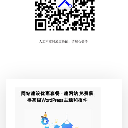
主
侧
边
栏