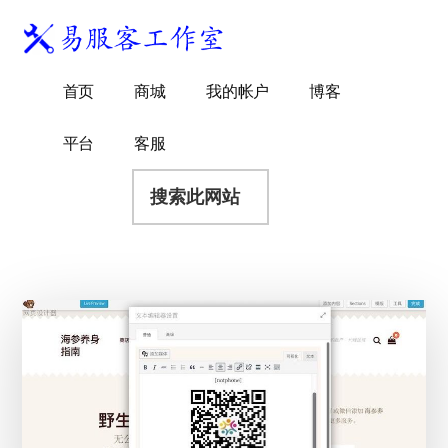
附
跳
跳
跳
过
过
转
加
前
至
到
易
菜
WordPress
往
主
页
首页
商城
我的帐户
博客
服
独
主
侧
脚
单
客
要
边
立
平台
客服
工
内
栏
站
容
搜
作
建
索
室
站
此
服
网
务
站
商