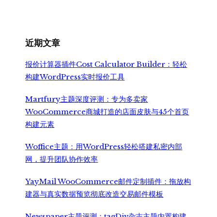
为：
价
¥699.00。
格
为：
¥499.00。
近期文章
报价计算器插件Cost Calculator Builder：轻松
构建WordPress实时报价工具
Martfury主题深度评测：专为多卖家
WooCommerce商城打造的店面皮肤与45个首页
构建元素
Woffice主题：用WordPress轻松搭建私密内部
网，提升团队协作效率
YayMail WooCommerce邮件定制插件：拖放构
建器与真实数据预览彻底改造交易邮件模板
Newspaper主题评测：tagDiv杂志主题内置构建