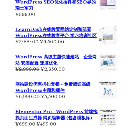
WordPress SEO优化插件和SEO界的
瑞士军刀
¥
399.00
LearnDash在线教育网站定制和部署
WordPress在线教育平台 学习培训社区
原
当
¥
7,999.00
¥
6,500.00
价
前
为：
价
WordPress 高级主题快速建站 - 企业网
¥7,999.00。
格
站 安装配置 速度优化
为：
原
当
¥
2,999.00
¥
2,350.00
¥6,500.00。
价
前
为：
价
网站建设优惠折扣套餐 - 免费赠送高级
¥2,999.00。
格
WordPress主题和插件
为：
原
当
¥
6,990.00
¥
5,500.00
¥2,350.00。
价
前
为：
价
Elementor Pro - WordPress 前端拖
¥6,990.00。
格
拽页面生成器 网页编辑器 (包含模板库)
为：
原
当
¥
699.00
¥
499.00
¥5,500.00。
价
前