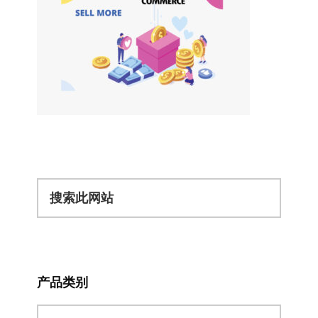
搜
索
此
网
站
产品类别