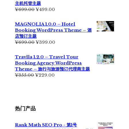
为：
主机托管主题
¥199.00。
原
当
¥
699.00
¥
499.00
价
前
为：
价
MAGNOLIA 1.0.0 – Hotel
¥699.00。
格
Booking WordPress Theme – 酒
为：
店预订主题
¥499.00。
原
当
¥
699.00
¥
399.00
价
前
为：
价
Travlla 1.2.0 – Travel Tour
¥699.00。
格
Booking Agency WordPress
为：
Theme – 旅行与旅游预订代理商主题
¥399.00。
原
当
¥
355.00
¥
229.00
价
前
为：
价
¥355.00。
格
为：
¥229.00。
热门产品
Rank Math SEO Pro - 第1号