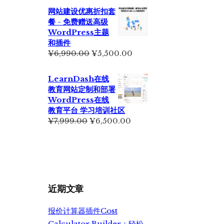
网站建设优惠折扣套
餐 - 免费赠送高级
WordPress主题
和插件
原
当
¥
6,990.00
¥
5,500.00
价
前
为：
价
LearnDash在线
¥6,990.00。
格
教育网站定制和部署
为：
WordPress在线
¥5,500.00。
教育平台 学习培训社区
原
当
¥
7,999.00
¥
6,500.00
价
前
为：
价
¥7,999.00。
格
为：
¥6,500.00。
近期文章
报价计算器插件Cost
Calculator Builder：轻松