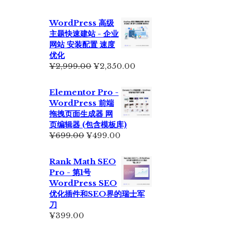
WordPress 高级
主题快速建站 - 企业
网站 安装配置 速度
优化
原
当
¥
2,999.00
¥
2,350.00
价
前
为：
价
Elementor Pro -
¥2,999.00。
格
WordPress 前端
为：
拖拽页面生成器 网
¥2,350.00。
页编辑器 (包含模板库)
原
当
¥
699.00
¥
499.00
价
前
为：
价
Rank Math SEO
¥699.00。
格
Pro - 第1号
为：
WordPress SEO
¥499.00。
优化插件和SEO界的瑞士军
刀
¥
399.00