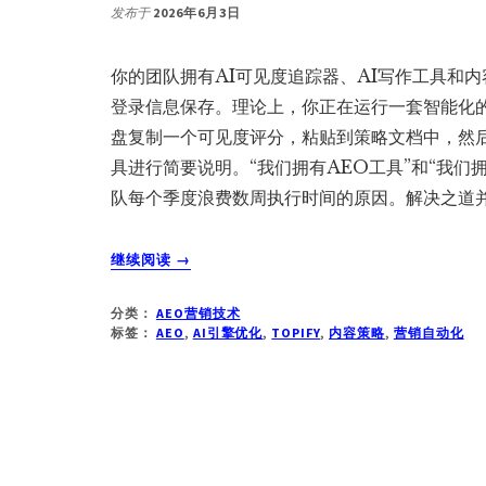
发布于
2026年6月3日
你的团队拥有AI可见度追踪器、AI写作工具和
登录信息保存。理论上，你正在运行一套智能化
盘复制一个可见度评分，粘贴到策略文档中，然
具进行简要说明。“我们拥有AEO工具”和“我们
队每个季度浪费数周执行时间的原因。解决之道并
关
继续阅读
→
于
从
分类：
AEO营销技术
“拥
标签：
AEO
,
AI引擎优化
,
TOPIFY
,
内容策略
,
营销自动化
有
AEO
工
具”
到
“拥