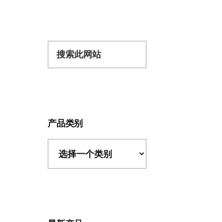
搜
索
此
网
站
产品类别