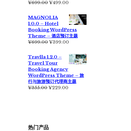
原
当
¥
699.00
¥
499.00
价
前
为：
价
MAGNOLIA
¥699.00。
格
1.0.0 – Hotel
为：
Booking WordPress
¥499.00。
Theme – 酒店预订主题
原
当
¥
699.00
¥
399.00
价
前
为：
价
Travlla 1.2.0 –
¥699.00。
格
Travel Tour
为：
Booking Agency
¥399.00。
WordPress Theme – 旅
行与旅游预订代理商主题
原
当
¥
355.00
¥
229.00
价
前
为：
价
¥355.00。
格
为：
¥229.00。
热门产品