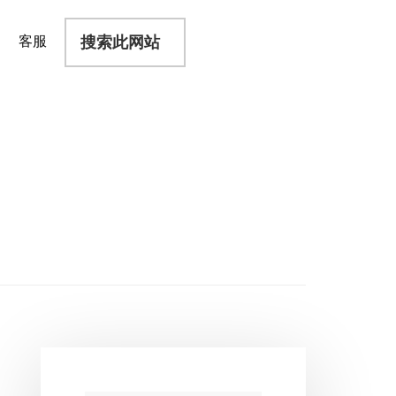
搜
客服
索
此
网
站
主