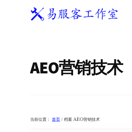
附
跳
跳
跳
过
过
转
加
前
至
到
往
主
页
易
WordPress
菜
主
侧
脚
服
独
要
边
单
客
立
内
栏
工
站
容
作
AEO营销技术
建
室
站
服
务
商
当前位置：
首页
/
档案 AEO营销技术