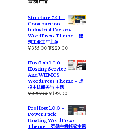
最新产品
Structure 7.5.1 –
Construction
Industrial Factory
WordPress Theme – 建
筑工业工厂主题
原
当
¥
355.00
¥
229.00
价
前
为：
价
HostLab 1.0.0 –
¥355.00。
格
Hosting Service
为：
And WHMCS
¥229.00。
WordPress Theme – 虚
拟主机服务与 主题
原
当
¥
299.00
¥
199.00
价
前
为：
价
ProHost 1.0.0 –
¥299.00。
格
Power Pack
为：
Hosting WordPress
¥199.00。
Theme – 强劲主机托管主题