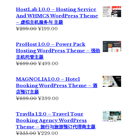
为：
价
HostLab 1.0.0 – Hosting Service
¥355.00。
格
And WHMCS WordPress Theme
为：
– 虚拟主机服务与 主题
¥229.00。
原
当
¥
299.00
¥
199.00
价
前
为：
价
ProHost 1.0.0 – Power Pack
¥299.00。
格
Hosting WordPress Theme – 强劲
为：
主机托管主题
¥199.00。
原
当
¥
699.00
¥
499.00
价
前
为：
价
MAGNOLIA 1.0.0 – Hotel
¥699.00。
格
Booking WordPress Theme – 酒
为：
店预订主题
¥499.00。
原
当
¥
699.00
¥
399.00
价
前
为：
价
Travlla 1.2.0 – Travel Tour
¥699.00。
格
Booking Agency WordPress
为：
Theme – 旅行与旅游预订代理商主题
¥399.00。
原
当
¥
355.00
¥
229.00