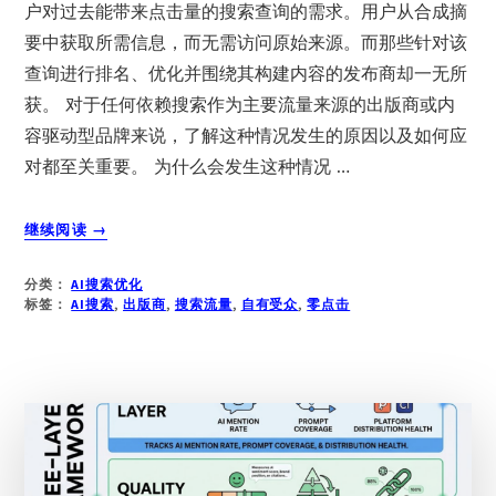
户对过去能带来点击量的搜索查询的需求。用户从合成摘
要中获取所需信息，而无需访问原始来源。而那些针对该
查询进行排名、优化并围绕其构建内容的发布商却一无所
获。 对于任何依赖搜索作为主要流量来源的出版商或内
容驱动型品牌来说，了解这种情况发生的原因以及如何应
对都至关重要。 为什么会发生这种情况 …
关
继续阅读
→
于
搜
分类：
AI搜索优化
索
标签：
AI搜索
,
出版商
,
搜索流量
,
自有受众
,
零点击
流
量
下
降
33%！
AI
时
代