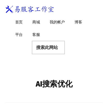
附
跳
跳
跳
过
过
转
加
前
至
到
易
菜
WordPress
往
主
页
首页
商城
我的帐户
博客
服
独
主
侧
脚
单
客
要
边
立
平台
客服
工
内
栏
站
容
搜
作
建
索
室
站
此
服
网
务
站
商
AI搜索优化