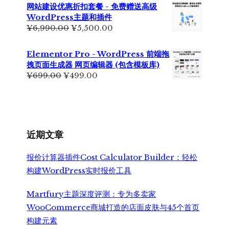
网站建设优惠折扣套餐 - 免费赠送高级
WordPress主题和插件
原
当
¥
6,990.00
¥
5,500.00
价
前
为：
价
Elementor Pro - WordPress 前端拖
¥6,990.00。
格
拽页面生成器 网页编辑器 (包含模板库)
为：
原
当
¥
699.00
¥
499.00
¥5,500.00。
价
前
为：
价
¥699.00。
格
为：
¥499.00。
近期文章
报价计算器插件Cost Calculator Builder：轻松
构建WordPress实时报价工具
Martfury主题深度评测：专为多卖家
WooCommerce商城打造的店面皮肤与45个首页
构建元素