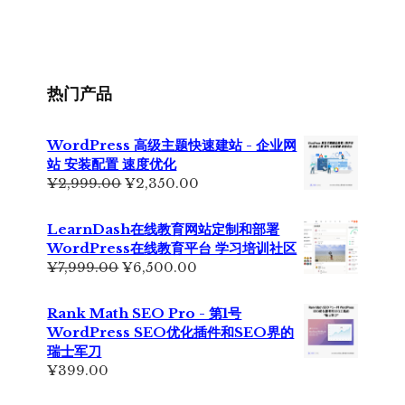
价
前
为：
价
¥355.00。
格
为：
¥229.00。
热门产品
WordPress 高级主题快速建站 - 企业网
站 安装配置 速度优化
原
当
¥
2,999.00
¥
2,350.00
价
前
为：
价
LearnDash在线教育网站定制和部署
¥2,999.00。
格
WordPress在线教育平台 学习培训社区
为：
原
当
¥
7,999.00
¥
6,500.00
¥2,350.00。
价
前
为：
价
Rank Math SEO Pro - 第1号
¥7,999.00。
格
WordPress SEO优化插件和SEO界的
为：
瑞士军刀
¥6,500.00。
¥
399.00