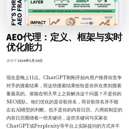
出
版
商
如
何
AEO代理：定义、框架与实时
靠
自
优化能力
有
渠
发布于
2026年5月20日
道
自
救？
现在是晚上11点。ChatGPT刚刚开始向用户推荐你竞争
对手的搜索结果，而这些搜索结果恰恰是你所在类别搜索
量最高的。谁能在明天早上之前解决这个问题？不是你的
SEO团队。他们优化的是谷歌排名，而谷歌排名并不能
左右AI模型的判断。也不是你的内容日历。六周前制定的
内容日历围绕着一些关键词，这些关键词与买家在
ChatGPT或Perplexity等平台上实际提问的方式并不