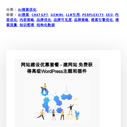
于
如
分类：
AI搜索优化
何
标签：
AI搜索
,
CHATGPT
,
GEMINI
,
LLM引用
,
PERPLEXITY
,
SEO
,
内
让
容优化
,
内容策略
,
品牌优化
,
品牌可见度
,
品牌策略
,
搜索引擎优化
,
搜
索流量
,
知识图谱
你
,
结构化数据
的
品
牌
出
主
现
侧
在
AI
边
生
栏
成
的
搜
索
结
果
中？
掌