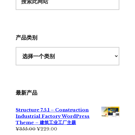
索
此
网
站
产品类别
最新产品
Structure 7.5.1 – Construction
Industrial Factory WordPress
Theme – 建筑工业工厂主题
原
当
¥
355.00
¥
229.00
价
前