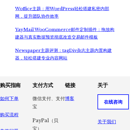
Woffice主题：用WordPress轻松搭建私密内部
网，提升团队协作效率
YayMail WooCommerce邮件定制插件：拖放构
建器与真实数据预览彻底改造交易邮件模板
Newspaper主题评测：tagDiv杂志主题内置构建
器，轻松搭建专业内容网站
Footer
购买指南
支付方式
链接
关于
如何下单
微信支付、支付
博客
在线咨询
宝
购买流程
PayPal（贝
关于我们
宝）