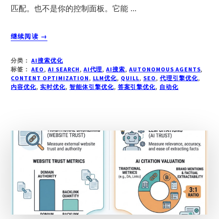
匹配。也不是你的控制面板。它能 …
关
继续阅读
→
于
AEO
分类：
AI搜索优化
代
标签：
AEO
,
AI SEARCH
,
AI代理
,
AI搜索
,
AUTONOMOUS AGENTS
,
理：
CONTENT OPTIMIZATION
,
LLM优化
,
QUILL
,
SEO
,
代理引擎优化
,
内容优化
,
定
实时优化
,
智能体引擎优化
,
答案引擎优化
,
自动化
义、
框
架
与
实
时
优
化
能
力