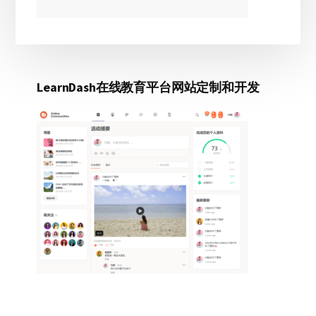
握
LLM
引
用
策
LearnDash在线教育平台网站定制和开发
略