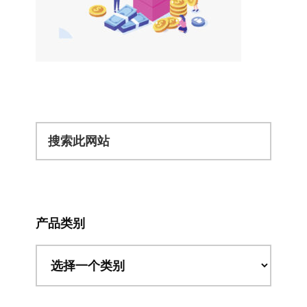
搜
索
此
网
站
产品类别