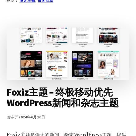
标签：
博客主题
,
博客网站
31
个
最
适
合
博
主
的
WORDPRESS
主
题
Foxiz主题 – 终极移动优先
WordPress新闻和杂志主题
发布于
2024年6月16日
Foxiz主题是强大的新闻、杂志WordPress主题，提供