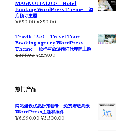
为：
价
MAGNOLIA 1.0.0 – Hotel
¥699.00。
格
Booking WordPress Theme – 酒
为：
店预订主题
¥499.00。
原
当
¥
699.00
¥
399.00
价
前
为：
价
Travlla 1.2.0 – Travel Tour
¥699.00。
格
Booking Agency WordPress
为：
Theme – 旅行与旅游预订代理商主题
¥399.00。
原
当
¥
355.00
¥
229.00
价
前
为：
价
¥355.00。
格
为：
¥229.00。
热门产品
网站建设优惠折扣套餐 - 免费赠送高级
WordPress主题和插件
原
当
¥
6,990.00
¥
5,500.00
价
前
为：
价