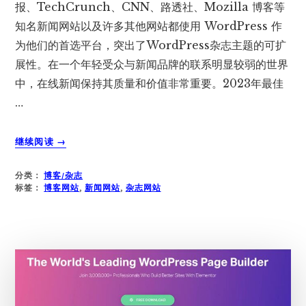
报、TechCrunch、CNN、路透社、Mozilla 博客等
知名新闻网站以及许多其他网站都使用 WordPress 作
为他们的首选平台，突出了WordPress杂志主题的可扩
展性。在一个年轻受众与新闻品牌的联系明显较弱的世界
中，在线新闻保持其质量和价值非常重要。2023年最佳
…
关
继续阅读
→
于
2023
分类：
博客/杂志
年
标签：
博客网站
,
新闻网站
,
杂志网站
27
个
最
佳
WORDPRESS
博
客
和