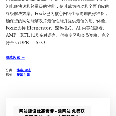
闪电般快速和轻量级的性能，使其成为移动和全面响应的
终极解决方案。Foxiz已为核心网络生命周期做好准备，
确保您的网站能够发挥最佳性能并提供最佳的用户体验。
Foxiz支持 Elementor、深色模式、AI 内容创建者、
AMP、RTL 以及多种语言、付费专区和会员资格。完全
符合 GDPR 且 SEO …
关
继续阅读
→
于
FOXIZ
分类：
博客/杂志
主
标签：
新闻主题
题
–
终
极
主
移
动
侧
优