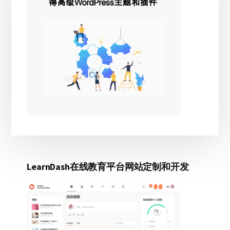
边
先
WORDPRESS
栏
新
闻
和
杂
志
主
题
LearnDash在线教育平台网站定制和开发