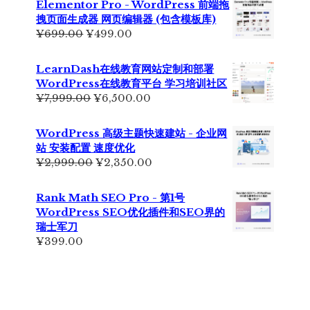
Elementor Pro - WordPress 前端拖
¥6,990.00。
格
拽页面生成器 网页编辑器 (包含模板库)
为：
原
当
¥
699.00
¥
499.00
¥5,500.00。
价
前
为：
价
LearnDash在线教育网站定制和部署
¥699.00。
格
WordPress在线教育平台 学习培训社区
为：
原
当
¥
7,999.00
¥
6,500.00
¥499.00。
价
前
为：
价
WordPress 高级主题快速建站 - 企业网
¥7,999.00。
格
站 安装配置 速度优化
为：
原
当
¥
2,999.00
¥
2,350.00
¥6,500.00。
价
前
为：
价
Rank Math SEO Pro - 第1号
¥2,999.00。
格
WordPress SEO优化插件和SEO界的
为：
瑞士军刀
¥2,350.00。
¥
399.00