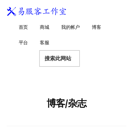
附
跳
跳
跳
过
过
转
加
前
至
到
易
菜
WordPress
往
主
页
首页
商城
我的帐户
博客
服
独
主
侧
脚
单
客
要
边
立
平台
客服
工
内
栏
站
容
搜
作
建
索
室
站
此
服
网
务
站
商
博客/杂志