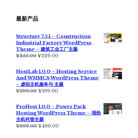
最新产品
Structure 7.5.1 – Construction
Industrial Factory WordPress
Theme – 建筑工业工厂主题
原
当
¥
355.00
¥
229.00
价
前
为：
价
HostLab 1.0.0 – Hosting Service
¥355.00。
格
And WHMCS WordPress Theme
为：
– 虚拟主机服务与 主题
¥229.00。
原
当
¥
299.00
¥
199.00
价
前
为：
价
ProHost 1.0.0 – Power Pack
¥299.00。
格
Hosting WordPress Theme – 强劲
为：
主机托管主题
¥199.00。
原
当
¥
699.00
¥
499.00
价
前