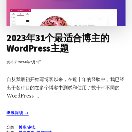
新
闻
杂
志
主
2023年31个最适合博主的
题
WordPress主题
发布于
2024年7月1日
自从我最初开始写博客以来，在近十年的经验中，我已经
出于各种目的在多个博客中测试和使用了数十种不同的
WordPress …
关
继续阅读
→
于
2023
分类：
博客/杂志
年