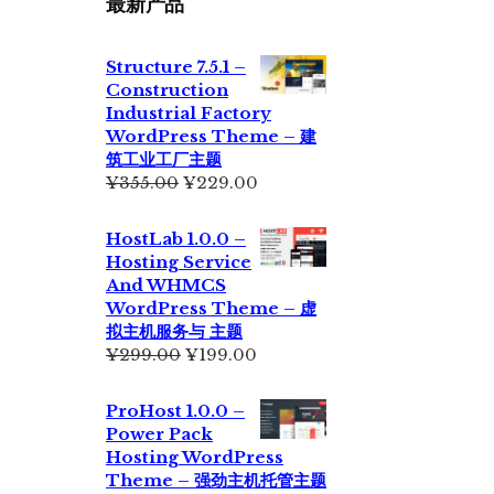
最新产品
Structure 7.5.1 –
Construction
Industrial Factory
WordPress Theme – 建
筑工业工厂主题
原
当
¥
355.00
¥
229.00
价
前
为：
价
HostLab 1.0.0 –
¥355.00。
格
Hosting Service
为：
And WHMCS
¥229.00。
WordPress Theme – 虚
拟主机服务与 主题
原
当
¥
299.00
¥
199.00
价
前
为：
价
ProHost 1.0.0 –
¥299.00。
格
Power Pack
为：
Hosting WordPress
¥199.00。
Theme – 强劲主机托管主题