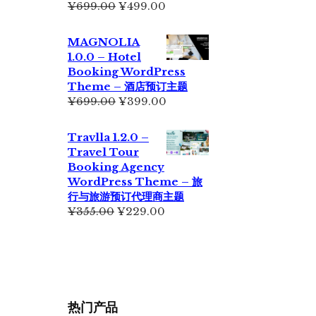
原
当
¥
699.00
¥
499.00
价
前
为：
价
MAGNOLIA
¥699.00。
格
1.0.0 – Hotel
为：
Booking WordPress
¥499.00。
Theme – 酒店预订主题
原
当
¥
699.00
¥
399.00
价
前
为：
价
Travlla 1.2.0 –
¥699.00。
格
Travel Tour
为：
Booking Agency
¥399.00。
WordPress Theme – 旅
行与旅游预订代理商主题
原
当
¥
355.00
¥
229.00
价
前
为：
价
¥355.00。
格
为：
¥229.00。
热门产品