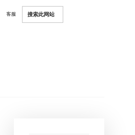
搜
客服
索
此
网
站
主