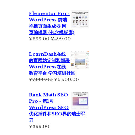
Elementor Pro -
WordPress 前端
拖拽页面生成器 网
页编辑器 (包含模板库)
原
当
¥
699.00
¥
499.00
价
前
为：
价
LearnDash在线
¥699.00。
格
教育网站定制和部署
为：
WordPress在线
¥499.00。
教育平台 学习培训社区
原
当
¥
7,999.00
¥
6,500.00
价
前
为：
价
Rank Math SEO
¥7,999.00。
格
Pro - 第1号
为：
WordPress SEO
¥6,500.00。
优化插件和SEO界的瑞士军
刀
¥
399.00