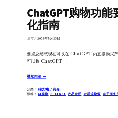
ChatGPT购物功
化指南
发布于
2026年5月13日
要点总结您现在可以在 ChatGPT 内直接购买
可以将 ChatGPT …
关
继续阅读
→
于
CHATGPT
分类：
科技/电子商务
购
标签：
AI购物
,
CHATGPT
,
产品发现
,
对话式搜索
,
电子商务
物
功
能
要