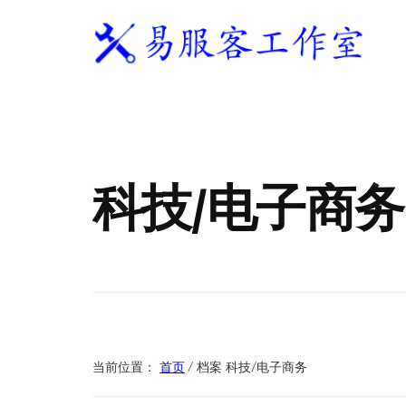
附
跳
跳
跳
过
过
转
加
前
至
到
往
主
页
易
WordPress
菜
主
侧
脚
服
独
要
边
单
客
立
内
栏
工
站
容
作
科技/电子商务
建
室
站
服
务
商
当前位置：
首页
/
档案 科技/电子商务