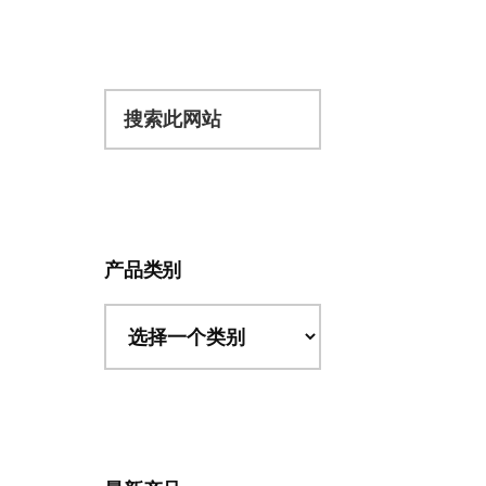
搜
索
此
网
站
产品类别