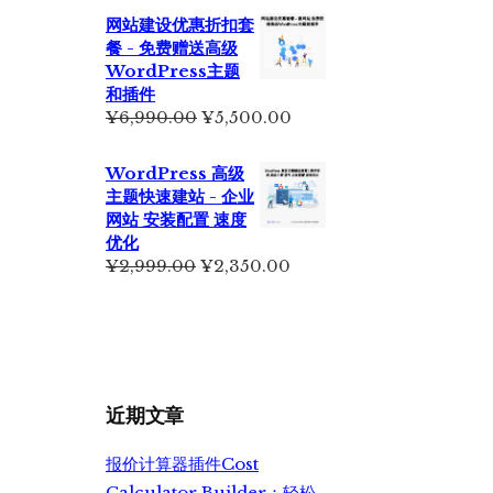
网站建设优惠折扣套
餐 - 免费赠送高级
WordPress主题
和插件
原
当
¥
6,990.00
¥
5,500.00
价
前
为：
价
WordPress 高级
¥6,990.00。
格
主题快速建站 - 企业
为：
网站 安装配置 速度
¥5,500.00。
优化
原
当
¥
2,999.00
¥
2,350.00
价
前
为：
价
¥2,999.00。
格
为：
¥2,350.00。
近期文章
报价计算器插件Cost
Calculator Builder：轻松