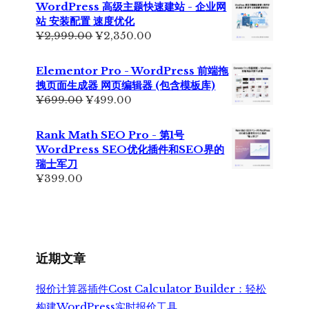
WordPress 高级主题快速建站 - 企业网
¥6,990.00。
格
站 安装配置 速度优化
为：
原
当
¥
2,999.00
¥
2,350.00
¥5,500.00。
价
前
为：
价
Elementor Pro - WordPress 前端拖
¥2,999.00。
格
拽页面生成器 网页编辑器 (包含模板库)
为：
原
当
¥
699.00
¥
499.00
¥2,350.00。
价
前
为：
价
Rank Math SEO Pro - 第1号
¥699.00。
格
WordPress SEO优化插件和SEO界的
为：
瑞士军刀
¥499.00。
¥
399.00
近期文章
报价计算器插件Cost Calculator Builder：轻松
构建WordPress实时报价工具