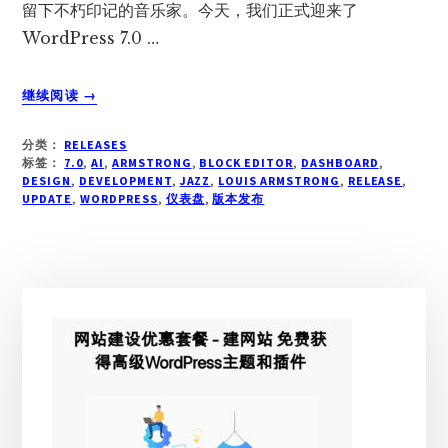
留下不朽印记的音乐家。今天，我们正式迎来了
WordPress 7.0 …
关
继续阅读
→
于
WORDPRESS
分类：
RELEASES
7.0
标签：
7.0
,
AI
,
ARMSTRONG
,
BLOCK EDITOR
,
DASHBOARD
,
“ARMSTRONG”
DESIGN
,
DEVELOPMENT
,
JAZZ
,
LOUIS ARMSTRONG
,
RELEASE
,
UPDATE
,
WORDPRESS
发
,
仪表盘
,
版本发布
布
主
侧
边
栏