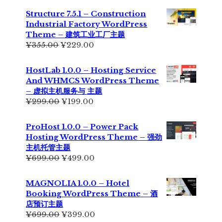
Structure 7.5.1 – Construction
Industrial Factory WordPress
Theme – 建筑工业工厂主题
原
当
¥
355.00
¥
229.00
价
前
为：
价
HostLab 1.0.0 – Hosting Service
¥355.00。
格
And WHMCS WordPress Theme
为：
– 虚拟主机服务与 主题
¥229.00。
原
当
¥
299.00
¥
199.00
价
前
为：
价
ProHost 1.0.0 – Power Pack
¥299.00。
格
Hosting WordPress Theme – 强劲
为：
主机托管主题
¥199.00。
原
当
¥
699.00
¥
499.00
价
前
为：
价
MAGNOLIA 1.0.0 – Hotel
¥699.00。
格
Booking WordPress Theme – 酒
为：
店预订主题
¥499.00。
原
当
¥
699.00
¥
399.00