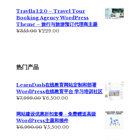
价
前
为：
价
Travlla 1.2.0 – Travel Tour
¥699.00。
格
Booking Agency WordPress
为：
Theme – 旅行与旅游预订代理商主题
¥399.00。
原
当
¥
355.00
¥
229.00
价
前
为：
价
¥355.00。
格
为：
¥229.00。
热门产品
LearnDash在线教育网站定制和部署
WordPress在线教育平台 学习培训社区
原
当
¥
7,999.00
¥
6,500.00
价
前
为：
价
网站建设优惠折扣套餐 - 免费赠送高级
¥7,999.00。
格
WordPress主题和插件
为：
原
当
¥
6,990.00
¥
5,500.00
¥6,500.00。
价
前
为：
价