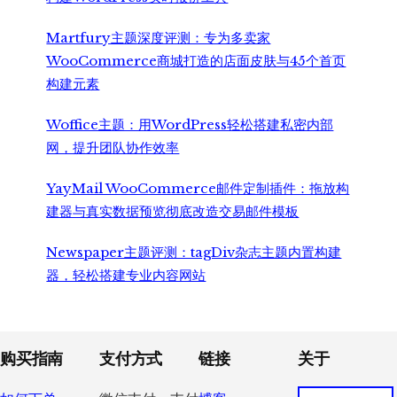
Martfury主题深度评测：专为多卖家
WooCommerce商城打造的店面皮肤与45个首页
构建元素
Woffice主题：用WordPress轻松搭建私密内部
网，提升团队协作效率
YayMail WooCommerce邮件定制插件：拖放构
建器与真实数据预览彻底改造交易邮件模板
Newspaper主题评测：tagDiv杂志主题内置构建
器，轻松搭建专业内容网站
Footer
购买指南
支付方式
链接
关于