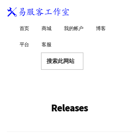
附
跳
跳
跳
过
过
转
加
前
至
到
易
菜
WordPress
往
主
页
首页
商城
我的帐户
博客
服
独
主
侧
脚
单
客
要
边
立
平台
客服
工
内
栏
站
容
搜
作
建
索
室
站
此
服
网
务
站
商
Releases