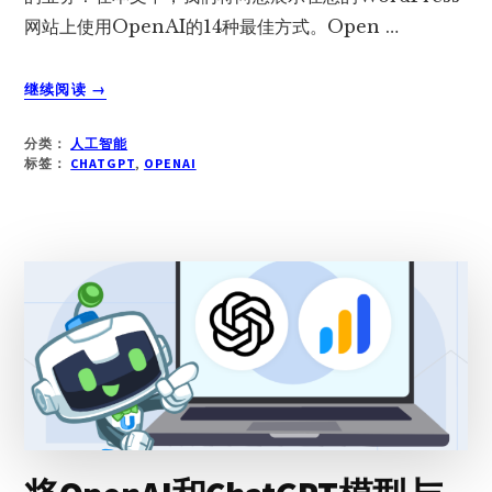
网站上使用OpenAI的14种最佳方式。Open …
关
继续阅读
→
于
14
分类：
人工智能
个
标签：
CHATGPT
,
OPENAI
在
你
的
WORDPRESS
网
站
上
使
用
OPENAI
的
最
好