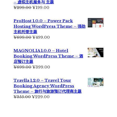
– 虚拟主机服务与 主题
¥229.00。
原
当
¥
299.00
¥
199.00
价
前
为：
价
ProHost 1.0.0 – Power Pack
¥299.00。
格
Hosting WordPress Theme – 强劲
为：
主机托管主题
¥199.00。
原
当
¥
699.00
¥
499.00
价
前
为：
价
MAGNOLIA 1.0.0 – Hotel
¥699.00。
格
Booking WordPress Theme – 酒
为：
店预订主题
¥499.00。
原
当
¥
699.00
¥
399.00
价
前
为：
价
Travlla 1.2.0 – Travel Tour
¥699.00。
格
Booking Agency WordPress
为：
Theme – 旅行与旅游预订代理商主题
¥399.00。
原
当
¥
355.00
¥
229.00
价
前
为：
价
¥355.00。
格