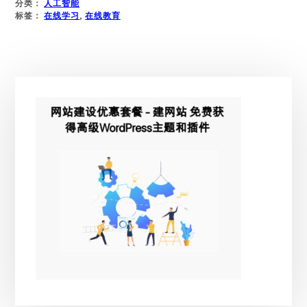
分类：
人工智能
OPENAI
标签：
在线学习
,
在线教育
和
CHATGPT
模
型
主
与
LEARNDASH
侧
线
边
上
学
栏
习
平
台
结
合
使
用