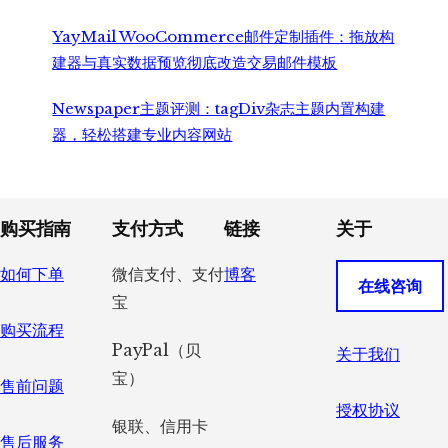
YayMail WooCommerce邮件定制插件：拖放构
建器与真实数据预览彻底改造交易邮件模板
Newspaper主题评测：tagDiv杂志主题内置构建
器，轻松搭建专业内容网站
Footer
购买指南
支付方式
链接
关于
如何下单
微信支付、支付
博客
在线咨询
宝
购买流程
PayPal（贝
关于我们
宝）
售前问题
授权协议
银联、信用卡
售后服务