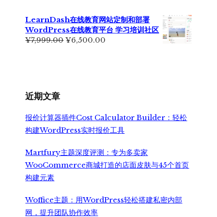
¥2,350.00。
价
前
为：
价
LearnDash在线教育网站定制和部署
¥699.00。
格
WordPress在线教育平台 学习培训社区
为：
原
当
¥
7,999.00
¥
6,500.00
¥499.00。
价
前
为：
价
¥7,999.00。
格
为：
¥6,500.00。
近期文章
报价计算器插件Cost Calculator Builder：轻松
构建WordPress实时报价工具
Martfury主题深度评测：专为多卖家
WooCommerce商城打造的店面皮肤与45个首页
构建元素
Woffice主题：用WordPress轻松搭建私密内部
网，提升团队协作效率