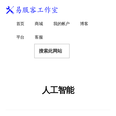
附
跳
跳
跳
过
过
转
加
前
至
到
易
菜
WordPress
往
主
页
首页
商城
我的帐户
博客
服
独
主
侧
脚
单
客
要
边
立
平台
客服
工
内
栏
站
容
搜
作
建
索
室
站
此
服
网
务
站
商
人工智能