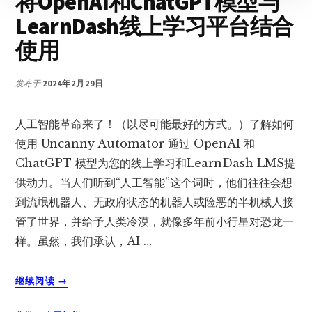
将OpenAI和ChatGPT模型与
方
法
LearnDash线上学习平台结合
(2003)
使用
发布于
2024年2月29日
人工智能革命来了！（以尽可能最好的方式。）了解如何
使用 Uncanny Automator 通过 OpenAI 和
ChatGPT 模型为您的线上学习和LearnDash LMS提
供动力。当人们听到“人工智能”这个词时，他们往往会想
到流氓机器人、无政府状态的机器人或险恶的半机械人接
管了世界，并给予人类冷漠，就像多年前小行星对恐龙一
样。虽然，我们承认，AI …
关
继续阅读
→
于
将