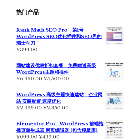
为：
¥229.00。
热门产品
Rank Math SEO Pro - 第1号
WordPress SEO优化插件和SEO界的
瑞士军刀
¥
399.00
网站建设优惠折扣套餐 - 免费赠送高级
WordPress主题和插件
原
当
¥
6,990.00
¥
5,500.00
价
前
为：
价
WordPress 高级主题快速建站 - 企业网
¥6,990.00。
格
站 安装配置 速度优化
为：
原
当
¥
2,999.00
¥
2,350.00
¥5,500.00。
价
前
为：
价
Elementor Pro - WordPress 前端拖
¥2,999.00。
格
拽页面生成器 网页编辑器 (包含模板库)
为：
原
当
¥
699.00
¥
499.00