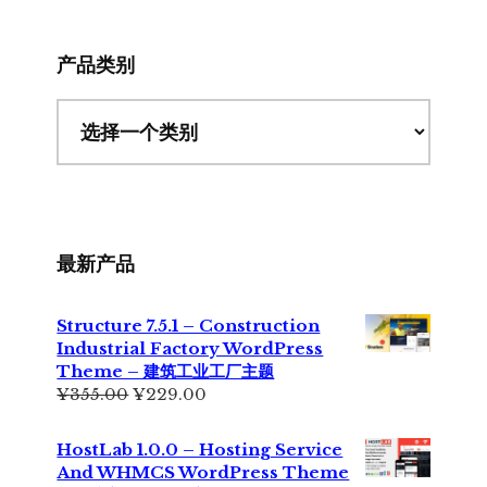
网
站
产品类别
最新产品
Structure 7.5.1 – Construction
Industrial Factory WordPress
Theme – 建筑工业工厂主题
原
当
¥
355.00
¥
229.00
价
前
为：
价
HostLab 1.0.0 – Hosting Service
¥355.00。
格
And WHMCS WordPress Theme
为：