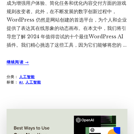
成为增强用户体验、简化任务和优化内容交付方面的游戏
规则改变者。此外，在不断发展的数字创新过程中，
WordPress 仍然是网站创建的首选平台，为个人和企业
提供了表达其在线形象的动态画布。在本文中，我们将引
导您了解 2024 年值得尝试的十个最佳WordPress AI
插件。我们精心挑选了这些工具，因为它们能够将您的 …
关
继续阅读
→
于
2024
分类：
人工智能
年
标签：
AI
,
人工智能
值
得
尝
试
的
8
个
最