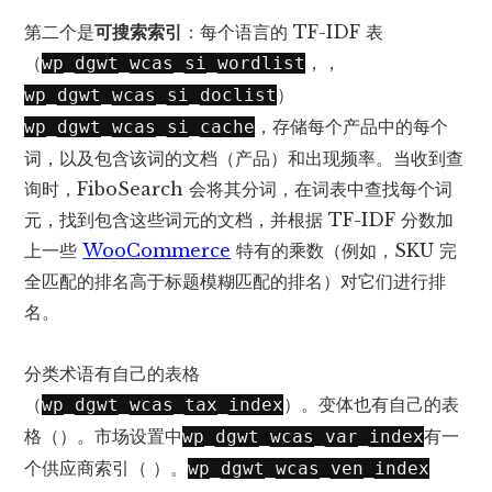
第二个是
可搜索索引
：每个语言的 TF-IDF 表
（
，，
wp_dgwt_wcas_si_wordlist
）
wp_dgwt_wcas_si_doclist
，存储每个产品中的每个
wp_dgwt_wcas_si_cache
词，以及包含该词的文档（产品）和出现频率。当收到查
询时，FiboSearch 会将其分词，在词表中查找每个词
元，找到包含这些词元的文档，并根据 TF-IDF 分数加
上一些
WooCommerce
特有的乘数（例如，SKU 完
全匹配的排名高于标题模糊匹配的排名）对它们进行排
名。
分类术语有自己的表格
（
）。变体也有自己的表
wp_dgwt_wcas_tax_index
格（）。
市场设置中
有一
wp_dgwt_wcas_var_index
个供应商索引（ ）。
wp_dgwt_wcas_ven_index