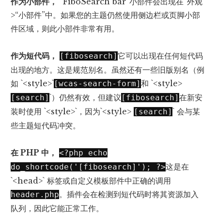
作为小部件，
“FiboSearch bar”小部件会出现在“外观”
>“小部件”中。如果您的主题仍然使用侧边栏或页脚小部
件区域，则此小部件非常有用。
作为短代码，
它可以出现在任何短代码
[fibosearch]
出现的地方。这是规范别名。虽然还有一些旧版别名（例
如 `<style>`
和 `<style>
[wcas-search-form]
`）仍然有效，但建议
在新安
[search]
[fibosearch]
装时使用 `<style>`，因为`<style>
` 会与某
[search]
些主题短代码冲突。
在 PHP 中，
<?php echo
这是在
do_shortcode('[fibosearch]'); ?>
`<head>` 标签或自定义模板部件中正确的调用
。插件会在检测到短代码时将其资源加入
header.php
队列，因此它能正常工作。