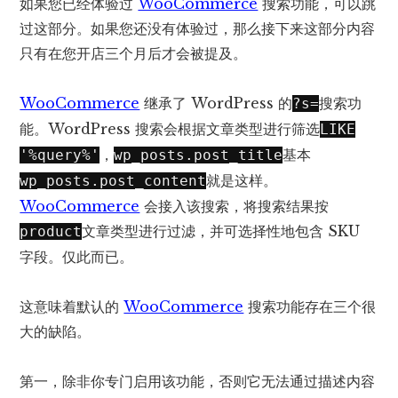
如果您已经体验过
WooCommerce
搜索功能，可以跳
过这部分。如果您还没有体验过，那么接下来这部分内容
只有在您开店三个月后才会被提及。
WooCommerce
继承了 WordPress 的
搜索功
?s=
能。WordPress 搜索会根据文章类型进行筛选
LIKE
，
基本
'%query%'
wp_posts.post_title
就是这样。
wp_posts.post_content
WooCommerce
会接入该搜索，将搜索结果按
文章类型进行过滤，并可
选择性地包含 SKU
product
字段
。仅此而已。
这意味着默认的
WooCommerce
搜索功能存在三个很
大的缺陷。
第一，除非你专门启用该功能，否则它无法通过描述内容