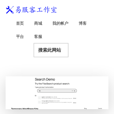
附
跳
跳
跳
过
过
转
加
前
至
到
易
菜
WordPress
往
主
页
首页
商城
我的帐户
博客
服
独
主
侧
脚
单
客
要
边
立
平台
客服
工
内
栏
站
容
搜
作
建
索
室
站
此
服
网
务
站
商