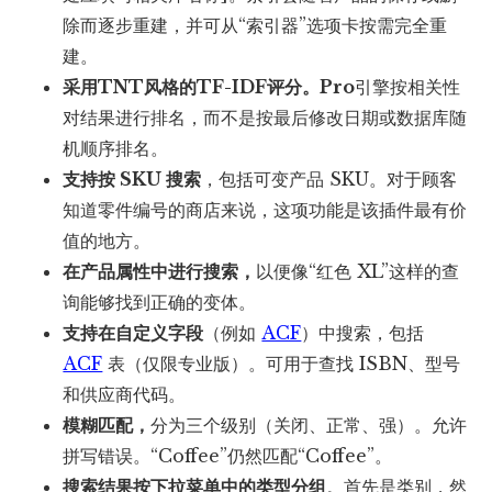
除而逐步重建，并可从“索引器”选项卡按需完全重
建。
采用TNT风格的TF-IDF评分。Pro
引擎按相关性
对结果进行排名，而不是按最后修改日期或数据库随
机顺序排名。
支持按 SKU 搜索
，包括可变产品 SKU。对于顾客
知道零件编号的商店来说，这项功能是该插件最有价
值的地方。
在产品属性中进行搜索，
以便像“红色 XL”这样的查
询能够找到正确的变体。
支持在自定义字段
（例如
ACF
）中搜索，包括
ACF
表（仅限专业版）。可用于查找 ISBN、型号
和供应商代码。
模糊匹配，
分为三个级别（关闭、正常、强）。允许
拼写错误。“Coffee”仍然匹配“Coffee”。
搜索结果按下拉菜单中的类型分组
。首先是类别，然