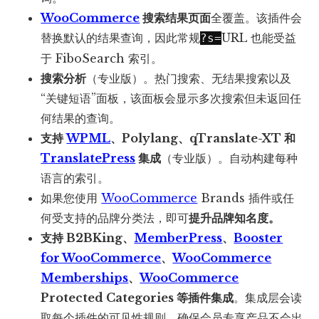
WooCommerce
搜索结果页面
全覆盖。该插件会
替换默认的结果查询，因此常规
URL 也能受益
?s=
于 FiboSearch 索引。
搜索分析
（专业版）。热门搜索、无结果搜索以及
“关键短语”面板，该面板会显示多次搜索但未返回任
何结果的查询。
支持
WPML
、Polylang、qTranslate-XT 和
TranslatePress
集成
（专业版）。自动构建每种
语言的索引。
如果您使用
WooCommerce
Brands 插件或任
何受支持的品牌分类法，即可
提升品牌知名度。
支持 B2BKing、
MemberPress
、
Booster
for WooCommerce
、
WooCommerce
Memberships
、
WooCommerce
Protected Categories 等插件集成
。集成层会读
取每个插件的可见性规则，确保会员专享产品不会出