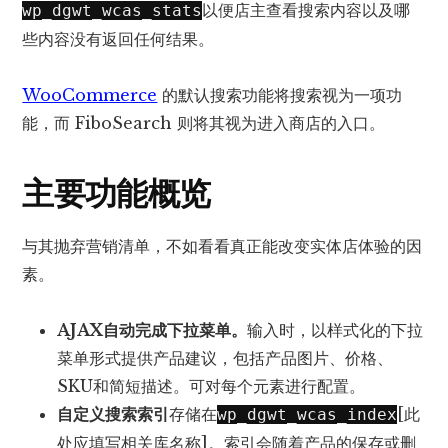
以便店主查看搜索内容以及哪
wp_dgwt_wcas_stats
些内容没有返回任何结果。
WooCommerce
的默认搜索功能将搜索视为一项功
能，而 FiboSearch 则将其视为进入商店的入口。
主要功能概览
与其抛弃营销清单，不如看看真正能改变实体店体验的因
素。
AJAX自动完成下拉菜单。
输入时，以样式化的下拉
菜单形式提供产品建议，包括产品图片、价格、
SKU和简短描述。可对每个元素进行配置。
自定义搜索索引
存储在
[此
wp_dgwt_wcas_index
处应填写相关库名称]。索引会随着产品的保存或删