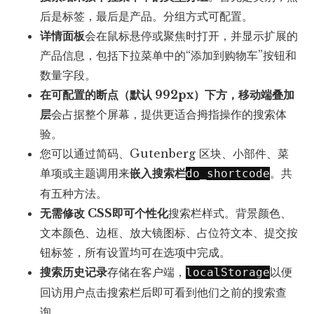
后是标签，最后是产品。分组方式可配置。
详情面板
会在鼠标悬停或聚焦时打开，并显示扩展的
产品信息，包括下拉菜单中的“添加到购物车”按钮和
数量字段。
在可配置的断点（默认 992px）下方，移动端叠加
层
会占据整个屏幕，提供更适合拇指操作的搜索体
验。
您可以通过简码、Gutenberg 区块、小部件、菜
单项或主题调用来
嵌入搜索栏
。共
do_shortcode
有五种方法。
无需修改 CSS即可个性化
搜索栏样式。背景颜色、
文本颜色、边框、放大镜图标、占位符文本、提交按
钮标签，所有设置均可在选项中完成。
搜索历史记录
存储在客户端，
以便
localStorage
回访用户点击搜索栏后即可看到他们之前的搜索查
询。