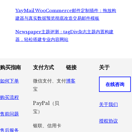
YayMail WooCommerce邮件定制插件：拖放构
建器与真实数据预览彻底改造交易邮件模板
Newspaper主题评测：tagDiv杂志主题内置构建
器，轻松搭建专业内容网站
Footer
购买指南
支付方式
链接
关于
如何下单
微信支付、支付
博客
在线咨询
宝
购买流程
PayPal（贝
关于我们
宝）
售前问题
授权协议
银联、信用卡
售后服务