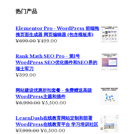
为：
¥229.00。
热门产品
Elementor Pro - WordPress 前端拖
拽页面生成器 网页编辑器 (包含模板库)
原
当
¥
699.00
¥
499.00
价
前
为：
价
Rank Math SEO Pro - 第1号
¥699.00。
格
WordPress SEO优化插件和SEO界的
为：
瑞士军刀
¥499.00。
¥
399.00
网站建设优惠折扣套餐 - 免费赠送高级
WordPress主题和插件
原
当
¥
6,990.00
¥
5,500.00
价
前
为：
价
LearnDash在线教育网站定制和部署
¥6,990.00。
格
WordPress在线教育平台 学习培训社区
为：
原
当
¥
7,999.00
¥
6,500.00
¥5,500.00。