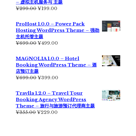
– 虚拟主机服务与 主题
¥229.00。
原
当
¥
299.00
¥
199.00
价
前
为：
价
ProHost 1.0.0 – Power Pack
¥299.00。
格
Hosting WordPress Theme – 强劲
为：
主机托管主题
¥199.00。
原
当
¥
699.00
¥
499.00
价
前
为：
价
MAGNOLIA 1.0.0 – Hotel
¥699.00。
格
Booking WordPress Theme – 酒
为：
店预订主题
¥499.00。
原
当
¥
699.00
¥
399.00
价
前
为：
价
Travlla 1.2.0 – Travel Tour
¥699.00。
格
Booking Agency WordPress
为：
Theme – 旅行与旅游预订代理商主题
¥399.00。
原
当
¥
355.00
¥
229.00
价
前
为：
价
¥355.00。
格