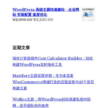
价
前
为：
价
WordPress 高级主题快速建站 - 企业网
¥7,999.00。
格
站 安装配置 速度优化
为：
原
当
¥
2,999.00
¥
2,350.00
¥6,500.00。
价
前
为：
价
¥2,999.00。
格
为：
¥2,350.00。
近期文章
报价计算器插件Cost Calculator Builder：轻松
构建WordPress实时报价工具
Martfury主题深度评测：专为多卖家
WooCommerce商城打造的店面皮肤与45个首页
构建元素
Woffice主题：用WordPress轻松搭建私密内部
网，提升团队协作效率