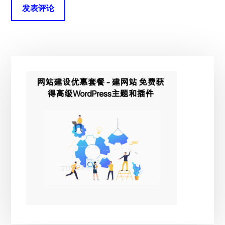
主
侧
边
栏