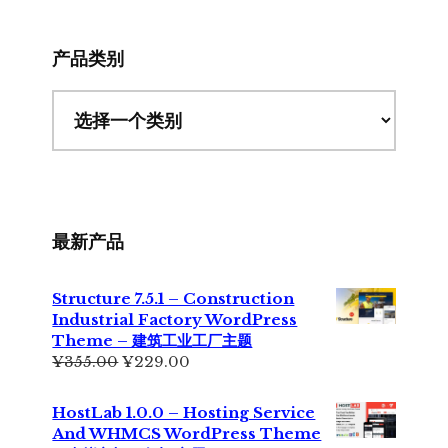
网
站
产品类别
最新产品
Structure 7.5.1 – Construction
Industrial Factory WordPress
Theme – 建筑工业工厂主题
原
当
¥
355.00
¥
229.00
价
前
为：
价
HostLab 1.0.0 – Hosting Service
¥355.00。
格
And WHMCS WordPress Theme
为：