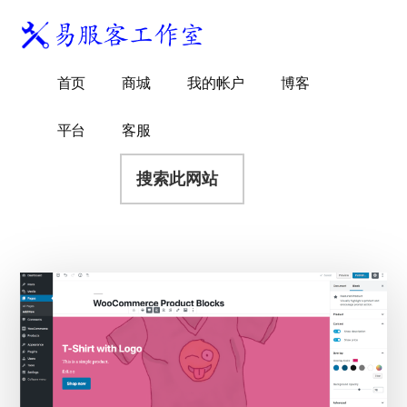
附
跳
跳
跳
过
过
转
加
前
至
到
易
菜
WordPress
往
主
页
首页
商城
我的帐户
博客
服
独
主
侧
脚
单
客
要
边
立
平台
客服
工
内
栏
站
容
搜
作
建
索
室
站
此
服
网
务
站
商