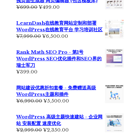
拽页面生成器 网页编辑器 (包含模板库)
原
当
¥
699.00
¥
499.00
价
前
为：
价
LearnDash在线教育网站定制和部署
¥699.00。
格
WordPress在线教育平台 学习培训社区
为：
原
当
¥
7,999.00
¥
6,500.00
¥499.00。
价
前
为：
价
Rank Math SEO Pro - 第1号
¥7,999.00。
格
WordPress SEO优化插件和SEO界的
为：
瑞士军刀
¥6,500.00。
¥
399.00
网站建设优惠折扣套餐 - 免费赠送高级
WordPress主题和插件
原
当
¥
6,990.00
¥
5,500.00
价
前
为：
价
WordPress 高级主题快速建站 - 企业网
¥6,990.00。
格
站 安装配置 速度优化
为：
原
当
¥
2,999.00
¥
2,350.00
¥5,500.00。
价
前