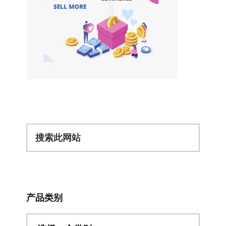
搜
索
此
网
站
产品类别