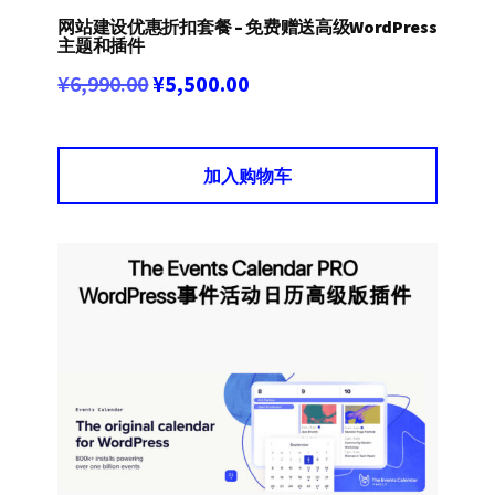
网站建设优惠折扣套餐 – 免费赠送高级WordPress
主题和插件
原
当
¥
6,990.00
¥
5,500.00
价
前
为：
价
加入购物车
¥6,990.00。
格
为：
¥5,500.00。