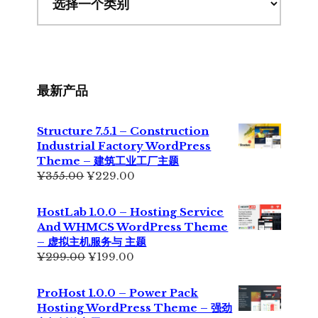
最新产品
Structure 7.5.1 – Construction
Industrial Factory WordPress
Theme – 建筑工业工厂主题
原
当
¥
355.00
¥
229.00
价
前
为：
价
HostLab 1.0.0 – Hosting Service
¥355.00。
格
And WHMCS WordPress Theme
为：
– 虚拟主机服务与 主题
¥229.00。
原
当
¥
299.00
¥
199.00
价
前
为：
价
ProHost 1.0.0 – Power Pack
¥299.00。
格
Hosting WordPress Theme – 强劲
为：