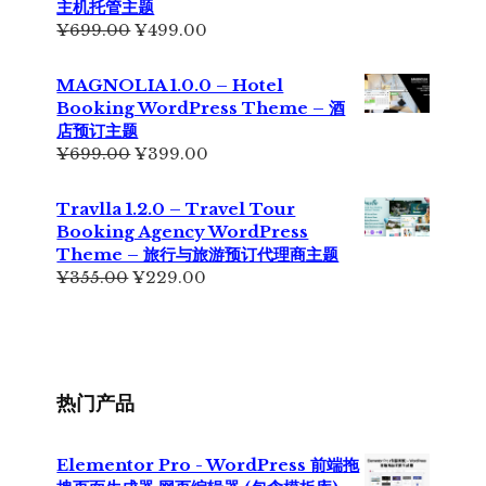
主机托管主题
¥199.00。
原
当
¥
699.00
¥
499.00
价
前
为：
价
MAGNOLIA 1.0.0 – Hotel
¥699.00。
格
Booking WordPress Theme – 酒
为：
店预订主题
¥499.00。
原
当
¥
699.00
¥
399.00
价
前
为：
价
Travlla 1.2.0 – Travel Tour
¥699.00。
格
Booking Agency WordPress
为：
Theme – 旅行与旅游预订代理商主题
¥399.00。
原
当
¥
355.00
¥
229.00
价
前
为：
价
¥355.00。
格
为：
¥229.00。
热门产品
Elementor Pro - WordPress 前端拖