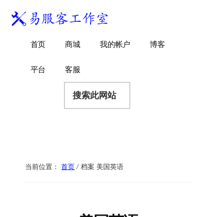
附
跳
跳
跳
过
过
转
加
前
至
到
易
菜
WordPress
往
主
页
首页
商城
我的帐户
博客
服
独
主
侧
脚
单
客
要
边
立
平台
客服
工
内
栏
站
容
搜
作
建
索
室
站
此
服
网
务
站
商
当前位置：
首页
/
档案 美国英语