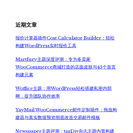
为：
价
¥2,999.00。
格
为：
¥2,350.00。
近期文章
报价计算器插件Cost Calculator Builder：轻松
构建WordPress实时报价工具
Martfury主题深度评测：专为多卖家
WooCommerce商城打造的店面皮肤与45个首页
构建元素
Woffice主题：用WordPress轻松搭建私密内部
网，提升团队协作效率
YayMail WooCommerce邮件定制插件：拖放构
建器与真实数据预览彻底改造交易邮件模板
Newspaper主题评测：tagDiv杂志主题内置构建